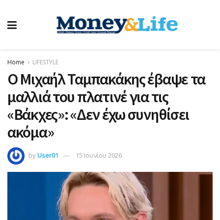
Home
LIFESTYLE
Ο Μιχαήλ Ταμπακάκης έβαψε τα
μαλλιά του πλατινέ για τις
«Βάκχες»: «Δεν έχω συνηθίσει
ακόμα»
by
User01
15 Ιουνίου 2026