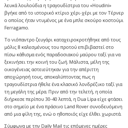
λευκά λουλούδια η τραγουδίστρια του «Houdini»
βγήκε από το ιστορικό κτίριο χέρι-χέρι με τον Τέρνερ
ο οποίος ήταν ντυμένος με ένα μπλε σκούρο κοστούμι
Ferragamo.
Το νιόπαντρο ζευγάρι καταχειροκροτήθηκε από τους
μόλις 8 καλεσμένους του προτού επιβιβαστεί στο
πίσω κάθισμα ενός παραδοσιακού μαύρου ταξί για να
ξεκινήσει την κοινή του ζωή. Μάλιστα, μέλη της
οικογένειας αστειεύτηκαν για την απέριττη
αποχώρησή τους, αποκαλύπτοντας πως η
τραγουδίστρια ήθελε ένα κλασικό λονδρέζικο ταξί για
τη μεγάλη της μέρα. Πριν από την τελετή, η οποία
διήρκεσε περίπου 30-40 λεπτά, η Dua Lipa είχε φτάσει
στο σημείο με ένα πράσινο Land Rover συνοδευόμενη
από μια φίλη της, ενώ ο ηθοποιός είχε έλθει χωριστά.
Σύμφωνα με την Daily Mail τις επόμενες ημέρες