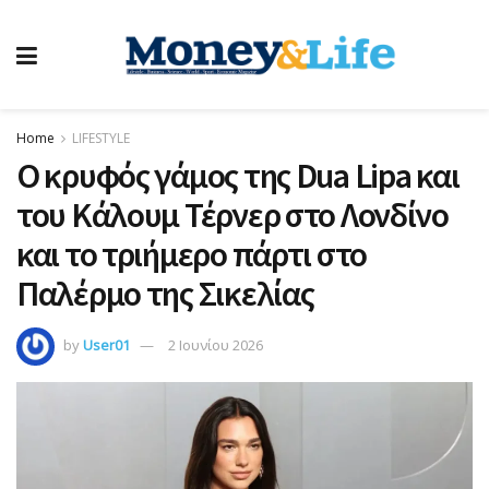
Home
LIFESTYLE
Ο κρυφός γάμος της Dua Lipa και
του Κάλουμ Τέρνερ στο Λονδίνο
και το τριήμερο πάρτι στο
Παλέρμο της Σικελίας
by
User01
2 Ιουνίου 2026