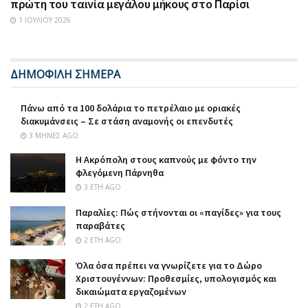
πρώτη του ταινία μεγάλου μήκους στο Παρίσι
1 ΙΟΥΛΊΟΥ 2026
ΔΗΜΟΦΙΛΗ ΣΗΜΕΡΑ
Πάνω από τα 100 δολάρια το πετρέλαιο με οριακές
διακυμάνσεις – Σε στάση αναμονής οι επενδυτές
3 ΜΉΝΕΣ AGO
Η Ακρόπολη στους καπνούς με φόντο την
φλεγόμενη Πάρνηθα
3 ΈΤΗ AGO
Παραλίες: Πώς στήνονται οι «παγίδες» για τους
παραβάτες
2 ΈΤΗ AGO
Όλα όσα πρέπει να γνωρίζετε για το Δώρο
Χριστουγέννων: Προθεσμίες, υπολογισμός και
δικαιώματα εργαζομένων
2 ΈΤΗ AGO