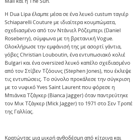
Mail και η The Sun.
Η Dua Lipa έλαμπε μέσα σε ένα λευκό custum ταγιέρ
Schiaparelli Couture με ιδιαίτερα κουμπώματα,
σχεδιασμένο από τον Ντάνιελ Ρόζεμπερι (Daniel
Roseberry), σύμφωνα με τη βρετανική Vogue.
Ολοκλήρωσε την εμφάνισή της με ασορτί γάντια,
γόβες Christian Louboutin, ένα εντυπωσιακό κολιέ
Bulgari και ένα oversized λευκό καπέλο σχεδιασμένο
από τον Στίβεν Τζόουνς (Stephen Jones), που έκλεψε
τις εντυπώσεις. Το σύνολο προκάλεσε την σύγκριση
με το νυφικό Yves Saint Laurent που φόρεσε η
Μπιάνκα Τζάγκερ (Bianca Jagger) όταν παντρεύτηκε
τον Μικ Τζάγκερ (Mick Jagger) το 1971 στο Σεν Τροπέ
της Γαλλίας.
Κρατώντας μια μικρή ανθοδέσμη από κίτρινα και