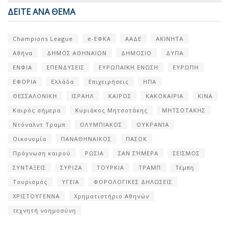
ΔΕΙΤΕ ΑΝΑ ΘΕΜΑ
Champions League
e-ΕΦΚΑ
ΑΑΔΕ
ΑΚΙΝΗΤΑ
Αθήνα
ΔΗΜΟΣ ΑΘΗΝΑΙΩΝ
ΔΗΜΟΣΙΟ
ΔΥΠΑ
ΕΝΦΙΑ
ΕΠΕΝΔΥΣΕΙΣ
ΕΥΡΩΠΑΪΚΗ ΕΝΩΣΗ
ΕΥΡΩΠΗ
ΕΦΟΡΙΑ
Ελλάδα
Επιχειρήσεις
ΗΠΑ
ΘΕΣΣΑΛΟΝΙΚΗ
ΙΣΡΑΗΛ
ΚΑΙΡΟΣ
ΚΑΚΟΚΑΙΡΙΑ
ΚΙΝΑ
Καιρός σήμερα
Κυριάκος Μητσοτάκης
ΜΗΤΣΟΤΑΚΗΣ
Ντόναλντ Τραμπ
ΟΛΥΜΠΙΑΚΟΣ
ΟΥΚΡΑΝΊΑ
Οικονομία
ΠΑΝΑΘΗΝΑΙΚΟΣ
ΠΑΣΟΚ
Πρόγνωση καιρού
ΡΩΣΙΑ
ΣΑΝ ΣΉΜΕΡΑ
ΣΕΙΣΜΟΣ
ΣΥΝΤΑΞΕΙΣ
ΣΥΡΙΖΑ
ΤΟΥΡΚΙΑ
ΤΡΑΜΠ
Τέμπη
Τουρισμός
ΥΓΕΙΑ
ΦΟΡΟΛΟΓΙΚΕΣ ΔΗΛΩΣΕΙΣ
ΧΡΙΣΤΟΥΓΕΝΝΑ
Χρηματιστήριο Αθηνών
τεχνητή νοημοσύνη