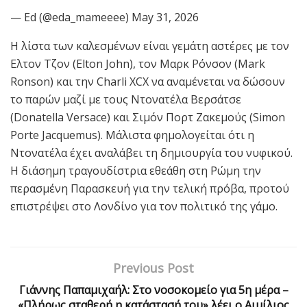
— Ed (@eda_mameeee) May 31, 2026
Η λίστα των καλεσμένων είναι γεμάτη αστέρες με τον
Ελτον Τζον (Elton John), τον Μαρκ Ρόνσον (Mark
Ronson) και την Charli XCX να αναμένεται να δώσουν
το παρών μαζί με τους Ντονατέλα Βερσάτσε
(Donatella Versace) και Σιμόν Πορτ Ζακεμούς (Simon
Porte Jacquemus). Μάλιστα φημολογείται ότι η
Ντονατέλα έχει αναλάβει τη δημιουργία του νυφικού.
Η διάσημη τραγουδίστρια εθεάθη στη Ρώμη την
περασμένη Παρασκευή για την τελική πρόβα, προτού
επιστρέψει στο Λονδίνο για τον πολιτικό της γάμο.
Previous Post
Γιάννης Παπαμιχαήλ: Στο νοσοκομείο για 5η μέρα –
«Πλήρως σταθερή η κατάστασή του» λέει ο Αιμίλιος