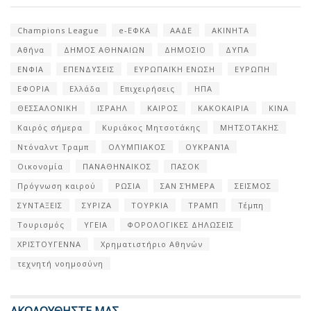
Champions League
e-ΕΦΚΑ
ΑΑΔΕ
ΑΚΙΝΗΤΑ
Αθήνα
ΔΗΜΟΣ ΑΘΗΝΑΙΩΝ
ΔΗΜΟΣΙΟ
ΔΥΠΑ
ΕΝΦΙΑ
ΕΠΕΝΔΥΣΕΙΣ
ΕΥΡΩΠΑΪΚΗ ΕΝΩΣΗ
ΕΥΡΩΠΗ
ΕΦΟΡΙΑ
Ελλάδα
Επιχειρήσεις
ΗΠΑ
ΘΕΣΣΑΛΟΝΙΚΗ
ΙΣΡΑΗΛ
ΚΑΙΡΟΣ
ΚΑΚΟΚΑΙΡΙΑ
ΚΙΝΑ
Καιρός σήμερα
Κυριάκος Μητσοτάκης
ΜΗΤΣΟΤΑΚΗΣ
Ντόναλντ Τραμπ
ΟΛΥΜΠΙΑΚΟΣ
ΟΥΚΡΑΝΊΑ
Οικονομία
ΠΑΝΑΘΗΝΑΙΚΟΣ
ΠΑΣΟΚ
Πρόγνωση καιρού
ΡΩΣΙΑ
ΣΑΝ ΣΉΜΕΡΑ
ΣΕΙΣΜΟΣ
ΣΥΝΤΑΞΕΙΣ
ΣΥΡΙΖΑ
ΤΟΥΡΚΙΑ
ΤΡΑΜΠ
Τέμπη
Τουρισμός
ΥΓΕΙΑ
ΦΟΡΟΛΟΓΙΚΕΣ ΔΗΛΩΣΕΙΣ
ΧΡΙΣΤΟΥΓΕΝΝΑ
Χρηματιστήριο Αθηνών
τεχνητή νοημοσύνη
ΑΚΟΛΟΥΘΗΣΤΕ ΜΑΣ