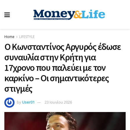
Home
LIFESTYLE
Ο Κωνσταντίνος Αργυρός έδωσε
συναυλία στην Κρήτη για
17χρονο που παλεύει με τον
καρκίνο – Οι σημαντικότερες
στιγμές
by
User01
23 Ιουνίου 2026