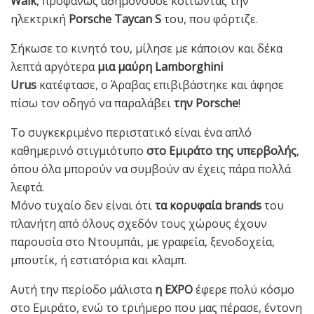
Walk
, προφανώς αδημονούσε κοιτώντας την
ηλεκτρική
Porsche Taycan S
του, που φόρτιζε.
Σήκωσε το κινητό του, μίλησε με κάποιον και δέκα
λεπτά αργότερα
μια μαύρη Lamborghini
Urus
κατέφτασε, ο Άραβας επιβιβάστηκε και άφησε
πίσω τον οδηγό να παραλάβει
την Porsche
!
Το συγκεκριμένο περιστατικό είναι ένα απλό
καθημερινό στιγμιότυπο
στο Εμιράτο της υπερβολής
,
όπου όλα μπορούν να συμβούν αν έχεις πάρα πολλά
λεφτά.
Μόνο τυχαίο δεν είναι ότι
τα κορυφαία brands
του
πλανήτη από όλους σχεδόν τους χώρους έχουν
παρουσία στο Ντουμπάι, με γραφεία, ξενοδοχεία,
μπουτίκ, ή εστιατόρια και κλαμπ.
Αυτή την περίοδο μάλιστα
η EXPO
έφερε πολύ κόσμο
στο Εμιράτο, ενώ το τριήμερο που μας πέρασε, έντονη