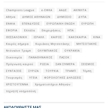
Champions League
e-ΕΦΚΑ
ΑΑΔΕ
ΑΚΙΝΗΤΑ
Αθήνα
ΔΗΜΟΣ ΑΘΗΝΑΙΩΝ
ΔΗΜΟΣΙΟ
ΔΥΠΑ
ΕΝΦΙΑ
ΕΠΕΝΔΥΣΕΙΣ
ΕΥΡΩΠΑΪΚΗ ΕΝΩΣΗ
ΕΥΡΩΠΗ
ΕΦΟΡΙΑ
Ελλάδα
Επιχειρήσεις
ΗΠΑ
ΘΕΣΣΑΛΟΝΙΚΗ
ΙΣΡΑΗΛ
ΚΑΙΡΟΣ
ΚΑΚΟΚΑΙΡΙΑ
ΚΙΝΑ
Καιρός σήμερα
Κυριάκος Μητσοτάκης
ΜΗΤΣΟΤΑΚΗΣ
Ντόναλντ Τραμπ
ΟΛΥΜΠΙΑΚΟΣ
ΟΥΚΡΑΝΊΑ
Οικονομία
ΠΑΝΑΘΗΝΑΙΚΟΣ
ΠΑΣΟΚ
Πρόγνωση καιρού
ΡΩΣΙΑ
ΣΑΝ ΣΉΜΕΡΑ
ΣΕΙΣΜΟΣ
ΣΥΝΤΑΞΕΙΣ
ΣΥΡΙΖΑ
ΤΟΥΡΚΙΑ
ΤΡΑΜΠ
Τέμπη
Τουρισμός
ΥΓΕΙΑ
ΦΟΡΟΛΟΓΙΚΕΣ ΔΗΛΩΣΕΙΣ
ΧΡΙΣΤΟΥΓΕΝΝΑ
Χρηματιστήριο Αθηνών
τεχνητή νοημοσύνη
ΑΚΟΛΟΥΘΗΣΤΕ ΜΑΣ