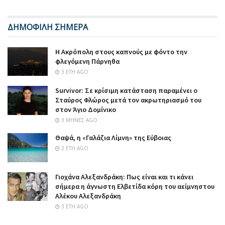
ΔΗΜΟΦΙΛΗ ΣΗΜΕΡΑ
Η Ακρόπολη στους καπνούς με φόντο την
φλεγόμενη Πάρνηθα
3 ΈΤΗ AGO
Survivor: Σε κρίσιμη κατάσταση παραμένει ο
Σταύρος Φλώρος μετά τον ακρωτηριασμό του
στον Άγιο Δομίνικο
3 ΜΉΝΕΣ AGO
Θαψά, η «Γαλάζια Λίμνη» της Εύβοιας
2 ΈΤΗ AGO
Γιοχάνα Αλεξανδράκη: Πως είναι και τι κάνει
σήμερα η άγνωστη Ελβετίδα κόρη του αείμνηστου
Αλέκου Αλεξανδράκη
3 ΈΤΗ AGO