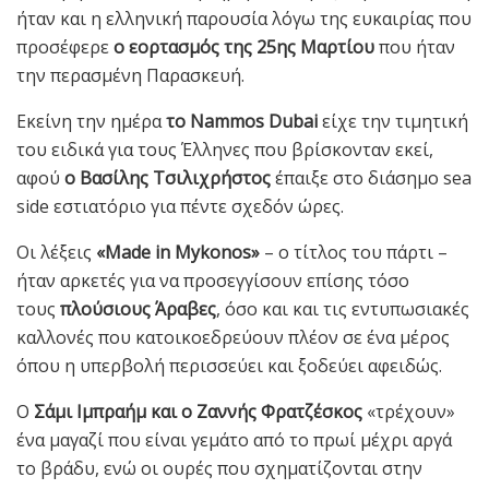
ήταν και η ελληνική παρουσία λόγω της ευκαιρίας που
προσέφερε
ο εορτασμός της 25ης Μαρτίου
που ήταν
την περασμένη Παρασκευή.
Εκείνη την ημέρα
το Nammos Dubai
είχε την τιμητική
του ειδικά για τους Έλληνες που βρίσκονταν εκεί,
αφού
ο Βασίλης Τσιλιχρήστος
έπαιξε στο διάσημο sea
side εστιατόριο για πέντε σχεδόν ώρες.
Οι λέξεις
«Μade in Mykonos»
– ο τίτλος του πάρτι –
ήταν αρκετές για να προσεγγίσουν επίσης τόσο
τους
πλούσιους Άραβες
, όσο και και τις εντυπωσιακές
καλλονές που κατοικοεδρεύουν πλέον σε ένα μέρος
όπου η υπερβολή περισσεύει και ξοδεύει αφειδώς.
Ο
Σάμι Ιμπραήμ και ο Ζαννής Φρατζέσκος
«τρέχουν»
ένα μαγαζί που είναι γεμάτο από το πρωί μέχρι αργά
το βράδυ, ενώ οι ουρές που σχηματίζονται στην