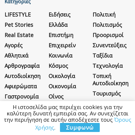
Κατηγορίες
LIFESTYLE
Ειδήσεις
Πολιτική
Pet Stories
Ελλάδα
Πολιτισμός
Real Estate
Επιστήμη
Προορισμοί
Αγορές
Επιχειρείν
Συνεντεύξεις
Αθλητικά
Κοινωνία
Ταξίδια
Αρθρογραφία
Κόσμος
Τεχνολογία
Αυτοδιοίκηση
Οικολογία
Τοπική
Αυτοδιοίκηση
Αφιερώματα
Οικονομία
Τουρισμός
Γαστρονομία
Οίνος
Υγεία
Δικαιοσύνη –
Περιβάλλον
Η ιστοσελίδα μας περιέχει cookies για την
καλύτερη δυνατή εμπειρία σας. Αν συνεχίζεται
ΟΠΕΔ
Χωρίς
Περιφέρεια
την περιήγηση σε αυτήν αποδέχεστε τους
Όρους
Κατηγορία
Χρήσης
.
Συμφωνώ