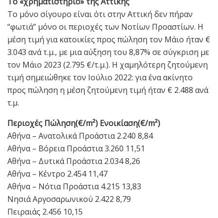
Το «χρηματιστήριο» της Αττικής
Το μόνο σίγουρο είναι ότι στην Αττική δεν πήραν
“φωτιά” μόνο οι περιοχές των Νοτίων Προαστίων. Η
μέση τιμή για κατοικίες προς πώληση τον Μάιο ήταν €
3.043 ανά τ.μ., με μια αύξηση του 8,87% σε σύγκριση με
τον Μάιο 2023 (2.795 €/τ.μ.). Η χαμηλότερη ζητούμενη
τιμή σημειώθηκε τον Ιούλιο 2022: για ένα ακίνητο
προς πώληση η μέση ζητούμενη τιμή ήταν € 2.488 ανά
τ.μ.
Περιοχές Πώληση(€/m²) Ενοικίαση(€/m²)
Αθήνα – Ανατολικά Προάστια 2.240 8,84
Αθήνα – Βόρεια Προάστια 3.260 11,51
Αθήνα – Δυτικά Προάστια 2.034 8,26
Αθήνα – Κέντρο 2.454 11,47
Αθήνα – Νότια Προάστια 4.215 13,83
Νησιά Αργοσαρωνικού 2.422 8,79
Πειραιάς 2.456 10,15