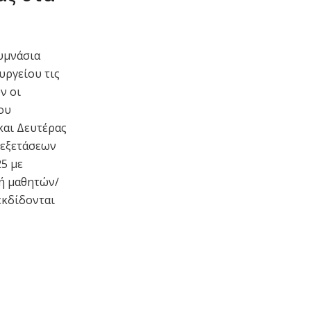
υμνάσια
ργείου τις
ν οι
ου
και Δευτέρας
 εξετάσεων
25 με
 ή μαθητών/
εκδίδονται