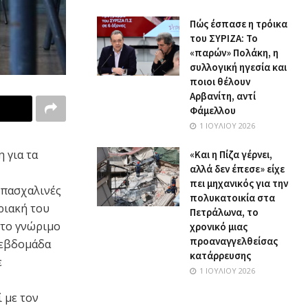
Πώς έσπασε η τρόικα
του ΣΥΡΙΖΑ: Το
«παρών» Πολάκη, η
συλλογική ηγεσία και
ποιοι θέλουν
Αρβανίτη, αντί
Φάμελλου
1 ΙΟΥΛΊΟΥ 2026
 για τα
«Και η Πίζα γέρνει,
αλλά δεν έπεσε» είχε
πει μηχανικός για την
 πασχαλινές
πολυκατοικία στα
ριακή του
Πετράλωνα, το
 το γνώριμο
χρονικό μιας
προαναγγελθείσας
 εβδομάδα
κατάρρευσης
ε
1 ΙΟΥΛΊΟΥ 2026
 με τον