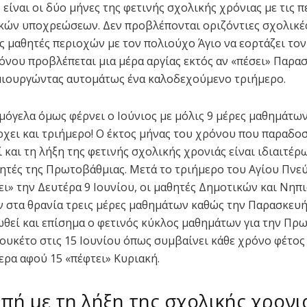
είναι οι δύο μήνες της φετινής σχολικής χρόνιας με τις 
κών υποχρεώσεων. Δεν προβλέπονται οριζόντιες σχολικές
υς μαθητές περιοχών με τον πολιούχο Άγιο να εορτάζει το
όνου προβλέπεται μια μέρα αργίας εκτός αν «πέσει» Παρα
ιουργώντας αυτομάτως ένα καλοδεχούμενο τριήμερο.
αμόγελα όμως φέρνει ο Ιούνιος με μόλις 9 μέρες μαθημάτω
χει και τριήμερο! Ο έκτος μήνας του χρόνου που παραδο
 και τη λήξη της φετινής σχολικής χρονιάς είναι ιδιαιτέρ
θητές της Πρωτοβάθμιας. Μετά το τριήμερο του Αγίου Πνε
ει» την Δευτέρα 9 Ιουνίου, οι μαθητές Δημοτικών και Νηπ
 στα θρανία τρεις μέρες μαθημάτων καθώς την Παρασκευή
θεί και επίσημα ο φετινός κύκλος μαθημάτων για την Πρ
 λουκέτο στις 15 Ιουνίου όπως συμβαίνει κάθε χρόνο φέτος
ερα αφού 15 «πέφτει» Κυριακή.
πή με τη λήξη της σχολικής χρονι