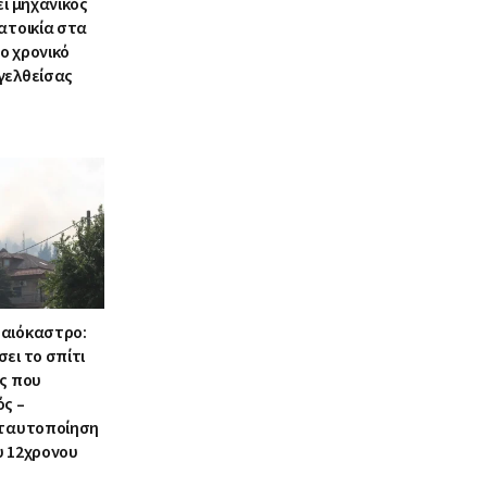
ει μηχανικός
ατοικία στα
ο χρονικό
γελθείσας
αιόκαστρο:
ει το σπίτι
ος που
ός –
 ταυτοποίηση
υ 12χρονου