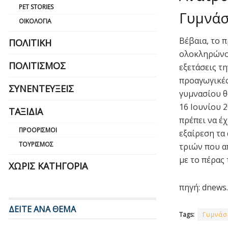
PET STORIES
Γυμνάσ
ΟΙΚΟΛΟΓΊΑ
Βέβαια, το 
ΠΟΛΙΤΙΚΉ
ολοκληρώνου
ΠΟΛΙΤΙΣΜΌΣ
εξετάσεις τ
προαγωγικές
ΣΥΝΕΝΤΕΎΞΕΙΣ
γυμνασίου θ
16 Ιουνίου 
ΤΑΞΊΔΙΑ
πρέπει να έ
ΠΡΟΟΡΙΣΜΟΊ
εξαίρεση τα
ΤΟΥΡΙΣΜΌΣ
τριών που α
με το πέρας
ΧΩΡΊΣ ΚΑΤΗΓΟΡΊΑ
πηγή: dnews
ΔΕΙΤΕ ΑΝΑ ΘΕΜΑ
Tags:
Γυμνάσ