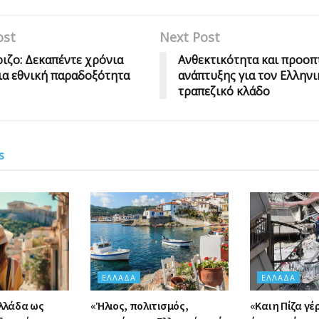
ost
Next Post
ιζο: Δεκαπέντε χρόνια
Ανθεκτικότητα και προοπ
ια εθνική παραδοξότητα
ανάπτυξης για τον Ελληνι
τραπεζικό κλάδο
s
ΕΛΛΆΔΑ
ΕΛΛΆΔΑ
Ελλάδα ως
«Ήλιος, πολιτισμός,
«Και η Πίζα γέ