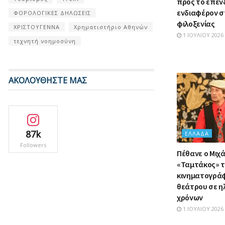
προς το επεν
ενδιαφέρον σ
ΦΟΡΟΛΟΓΙΚΕΣ ΔΗΛΩΣΕΙΣ
φιλοξενίας
ΧΡΙΣΤΟΥΓΕΝΝΑ
Χρηματιστήριο Αθηνών
1 ΙΟΥΛΊΟΥ 2026
τεχνητή νοημοσύνη
ΑΚΟΛΟΥΘΗΣΤΕ ΜΑΣ
87k
ΕΛΛΆΔΑ
Followers
Πέθανε ο Μιχά
«Ταμτάκος» τ
κινηματογράφ
θεάτρου σε ηλ
χρόνων
1 ΙΟΥΛΊΟΥ 2026