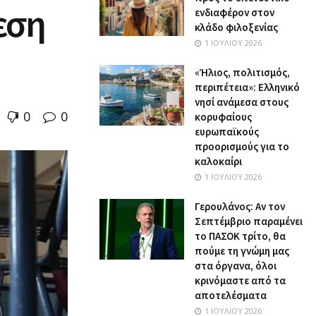
εση
ενδιαφέρον στον
κλάδο φιλοξενίας
1 ΙΟΥΛΊΟΥ 2026
«Ήλιος, πολιτισμός,
περιπέτεια»: Ελληνικό
νησί ανάμεσα στους
0
0
κορυφαίους
ευρωπαϊκούς
προορισμούς για το
καλοκαίρι
1 ΙΟΥΛΊΟΥ 2026
Γερουλάνος: Αν τον
Σεπτέμβριο παραμένει
το ΠΑΣΟΚ τρίτο, θα
πούμε τη γνώμη μας
στα όργανα, όλοι
κρινόμαστε από τα
αποτελέσματα
1 ΙΟΥΛΊΟΥ 2026