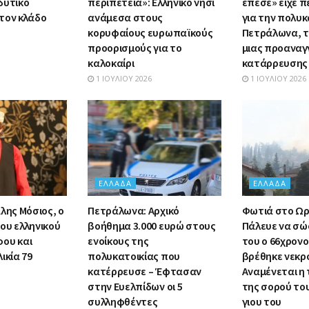
δυτικό
περιπέτεια»: Ελληνικό νησί
έπεσε» είχε π
τον κλάδο
ανάμεσα στους
για την πολυκ
κορυφαίους ευρωπαϊκούς
Πετράλωνα, τ
προορισμούς για το
μιας προαναγ
καλοκαίρι
κατάρρευσης
1 ΙΟΥΛΊΟΥ 2026
1 ΙΟΥΛΊΟΥ 2026
ΕΛΛΆΔΑ
ΕΛΛΆΔΑ
λης Μόσιος, ο
Πετράλωνα: Αρχικό
Φωτιά στο Ωρ
ου ελληνικού
βοήθημα 3.000 ευρώ στους
Πάλευε να σώσ
ου και
ενοίκους της
του ο 66χρον
ικία 79
πολυκατοικίας που
βρέθηκε νεκρ
κατέρρευσε – Έφτασαν
Αναμένεται η
στην Ευελπίδων οι 5
της σορού το
συλληφθέντες
γιου του