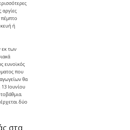
περισσότερες
 αργίες
ν πέμπτο
σκευή ή
ν εκ των
σιακά
ως ευνοϊκός
ύματος που
ιαγωγείων θα
 13 Ιουνίου
ωτοβάθμια.
 έρχεται δύο
άς στα