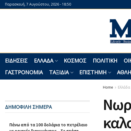
Παρασκευή, 7 Αυγούστου, 2026 - 18:50
ΕΙΔΉΣΕΙΣ
ΕΛΛΆΔΑ
ΚΌΣΜΟΣ
ΠΟΛΙΤΙΚΉ
ΟΙ
ΓΑΣΤΡΟΝΟΜΊΑ
ΤΑΞΊΔΙΑ
ΕΠΙΣΤΉΜΗ
ΑΘΛΗ
Home
Ελλάδα
Νωρί
ΔΗΜΟΦΙΛΗ ΣΗΜΕΡΑ
καλο
Πάνω από τα 100 δολάρια το πετρέλαιο
με οριακές διακυμάνσεις – Σε στάση