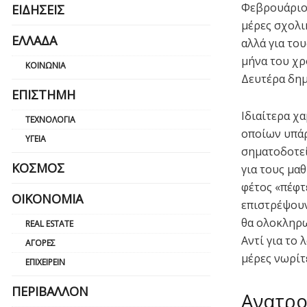
Φεβρουάριο 
ΕΙΔΉΣΕΙΣ
μέρες σχολι
ΕΛΛΆΔΑ
αλλά για το
μήνα του χρ
ΚΟΙΝΩΝΊΑ
Δευτέρα δημ
ΕΠΙΣΤΉΜΗ
Ιδιαίτερα χ
ΤΕΧΝΟΛΟΓΊΑ
οποίων υπάρ
ΥΓΕΊΑ
σηματοδοτεί
ΚΌΣΜΟΣ
για τους μα
φέτος «πέφτ
ΟΙΚΟΝΟΜΊΑ
επιστρέψουν
θα ολοκληρω
REAL ESTATE
Αντί για το
ΑΓΟΡΈΣ
μέρες νωρίτ
ΕΠΙΧΕΙΡΕΊΝ
ΠΕΡΙΒΆΛΛΟΝ
Ανατρο