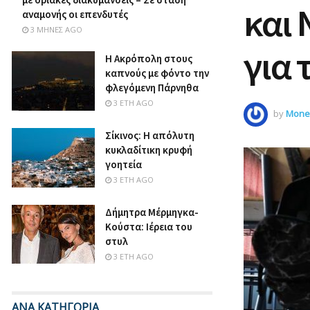
και 
αναμονής οι επενδυτές
3 ΜΉΝΕΣ AGO
για 
Η Ακρόπολη στους
καπνούς με φόντο την
φλεγόμενη Πάρνηθα
3 ΈΤΗ AGO
by
Money
Σίκινος: Η απόλυτη
κυκλαδίτικη κρυφή
γοητεία
3 ΈΤΗ AGO
Δήμητρα Μέρμηγκα-
Κούστα: Ιέρεια του
στυλ
3 ΈΤΗ AGO
ΑΝΑ ΚΑΤΗΓΟΡΙΑ