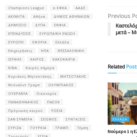
Champions League
e-ΕΦΚΑ
ΑΑΔΕ
Previous P
ΑΚΙΝΗΤΑ
Αθήνα
ΔΗΜΟΣ ΑΘΗΝΑΙΩΝ
Καστελόρ
ΔΗΜΟΣΙΟ
ΔΥΠΑ
ΕΝΦΙΑ
μετά – Μ
ΕΠΕΝΔΥΣΕΙΣ
ΕΥΡΩΠΑΪΚΗ ΕΝΩΣΗ
ΕΥΡΩΠΗ
ΕΦΟΡΙΑ
Ελλάδα
Επιχειρήσεις
ΗΠΑ
ΘΕΣΣΑΛΟΝΙΚΗ
ΙΣΡΑΗΛ
ΚΑΙΡΟΣ
ΚΑΚΟΚΑΙΡΙΑ
Related
Post
ΚΙΝΑ
Καιρός σήμερα
Κυριάκος Μητσοτάκης
ΜΗΤΣΟΤΑΚΗΣ
Ντόναλντ Τραμπ
ΟΛΥΜΠΙΑΚΟΣ
ΟΥΚΡΑΝΊΑ
Οικονομία
ΠΑΝΑΘΗΝΑΙΚΟΣ
ΠΑΣΟΚ
Πρόγνωση καιρού
ΡΩΣΙΑ
ΣΑΝ ΣΉΜΕΡΑ
ΣΕΙΣΜΟΣ
ΣΥΝΤΑΞΕΙΣ
ΕΛΛΆΔΑ
ΣΥΡΙΖΑ
ΤΟΥΡΚΙΑ
ΤΡΑΜΠ
Τέμπη
Nούμερο 1 η 
Τουρισμός
ΥΓΕΙΑ