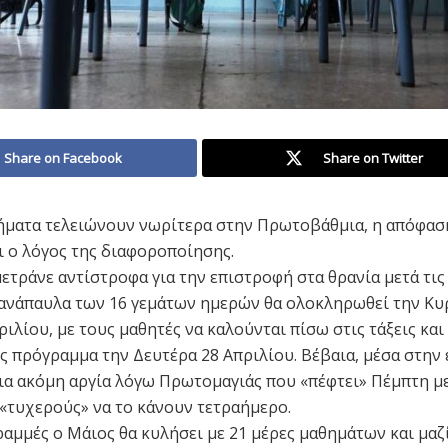
Share on Facebook
Share on Twitter
θήματα τελειώνουν νωρίτερα στην Πρωτοβάθμια, η απόφαση
ι ο λόγος της διαφοροποίησης.
μετράνε αντίστροφα για την επιστροφή στα θρανία μετά τις
 ανάπαυλα των 16 γεμάτων ημερών θα ολοκληρωθεί την Κυ
ιλίου, με τους μαθητές να καλούνται πίσω στις τάξεις και
ς πρόγραμμα την Δευτέρα 28 Απριλίου. Βέβαια, μέσα στην
ια ακόμη αργία λόγω Πρωτομαγιάς που «πέφτει» Πέμπτη μ
«τυχερούς» να το κάνουν τετραήμερο.
ραμμές ο Μάιος θα κυλήσει με 21 μέρες μαθημάτων και μαζί