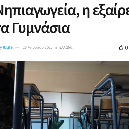
Νηπιαγωγεία, η εξαίρ
τα Γυμνάσια
0
 & Life
23 Απριλίου 2025
in
Ελλάδα