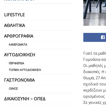
LIFESTYLE
ΑΘΛΗΤΙΚΆ
ΑΡΘΡΟΓΡΑΦΊΑ
ΑΦΙΕΡΏΜΑΤΑ
Γιατί τα μα
ΑΥΤΟΔΙΟΊΚΗΣΗ
Γυμνάσια κα
ΠΕΡΙΦΈΡΕΙΑ
Οι μαθητές 
ΤΟΠΙΚΉ ΑΥΤΟΔΙΟΊΚΗΣΗ
διακοπές. Η
Θωμά, 27 Απρ
ΓΑΣΤΡΟΝΟΜΊΑ
σχολικό του
ΟΊΝΟΣ
κερδίζουν μ
ορισμένους 
ΔΙΚΑΙΟΣΎΝΗ – ΟΠΕΔ
Σε γενικές γ