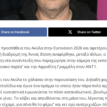
Share on Facebook
Share on Twitter
 προσπάθεια του Ακύλα στην Eurovision 2026 και αφετέρο
ή διαδρομή της Άννας Βίσση αναφέρθηκε, μεταξύ άλλων, ο
η νέα συνέντευξη που παραχώρησε στην κάμερα της εκπ
ιακο παρέα” και την Αφροδίτη Γραμμέλη στον ΑΝΤ1.
ι του Ακύλα το χάλασαν στην παρουσίαση του. Δηλαδή φο
στολίδια και έγινε ένα πράγμα το οποίο ήταν πάρα πολύ αγ
δί ουσιαστικά ειρωνεύεται το πόσο καταναλωτικοί, βουλιμι
 γίνει. Το κόβει και απευθύνεται στη μάνα του, λέγοντας 
εν είχαμε, για σένα θα το φέρω” και κει εγώ ανατριχιάζω» τ