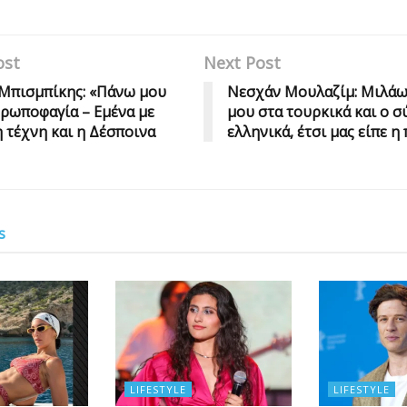
ost
Next Post
Μπισμπίκης: «Πάνω μου
Νεσχάν Μουλαζίμ: Μιλάω
θρωποφαγία – Εμένα με
μου στα τουρκικά και ο σ
η τέχνη και η Δέσποινα
ελληνικά, έτσι μας είπε η
s
LIFESTYLE
LIFESTYLE