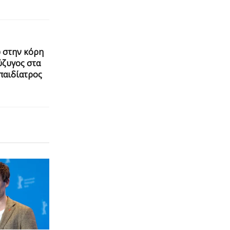
 στην κόρη
ύζυγος στα
 παιδίατρος