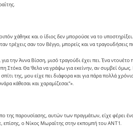
αΐτης.
οιπόν χάθηκε και ο ίδιος δεν μπορούσε να το υποστηρίξει
ταν τρέχεις σαν τον Βέγγο, μπορείς και να τραγουδήσεις π
για την Άννα Βίσση, μισό τραγούδι έχει πει. Ένα ντουέτο 
πη Στόκα. Θα ‘θελα να γράψω για εκείνην, αν συμβεί όμως.
σπίτι της, μου είχε πει διάφορα και για πάρα πολλά χρόνια
νάρα κάθεσαι και χαραμίζεσαι”».
πο της παρουσίασης, αυτών των πραγμάτων, είχε φέρει έν
 επίσης, ο Νίκος Μωραΐτης στην εκπομπή του ΑΝΤ1.