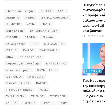
Η Ευγενία Σα
φωτογραφίζετ
Champions League
e-ΕΦΚΑ
ΑΑΔΕ
και γράφει «Λ
ΑΚΙΝΗΤΑ
Αθήνα
ΔΗΜΟΣ ΑΘΗΝΑΙΩΝ
θάλασσα γιατί
ΔΗΜΟΣΙΟ
ΔΥΠΑ
ΕΝΦΙΑ
ώρα που θα β
στα βουνά»
ΕΠΕΝΔΥΣΕΙΣ
ΕΥΡΩΠΑΪΚΗ ΕΝΩΣΗ
1 ΙΟΥΛΊΟΥ 2026
ΕΥΡΩΠΗ
ΕΦΟΡΙΑ
Ελλάδα
Επιχειρήσεις
ΗΠΑ
ΘΕΣΣΑΛΟΝΙΚΗ
ΙΣΡΑΗΛ
ΚΑΙΡΟΣ
ΚΑΚΟΚΑΙΡΙΑ
ΚΙΝΑ
Καιρός σήμερα
Κυριάκος Μητσοτάκης
ΜΗΤΣΟΤΑΚΗΣ
Ντόναλντ Τραμπ
ΟΛΥΜΠΙΑΚΟΣ
LIFESTYLE
ΟΥΚΡΑΝΊΑ
Οικονομία
Τίνα Μεσσαρο
ΠΑΝΑΘΗΝΑΙΚΟΣ
ΠΑΣΟΚ
την επίσκεψη 
Πρόγνωση καιρού
ΡΩΣΙΑ
Μυλωνάκη στ
Ευαγγελισμό: 
ΣΑΝ ΣΉΜΕΡΑ
ΣΕΙΣΜΟΣ
ΣΥΝΤΑΞΕΙΣ
δωμάτιο στο 
ΣΥΡΙΖΑ
ΤΟΥΡΚΙΑ
ΤΡΑΜΠ
Τέμπη