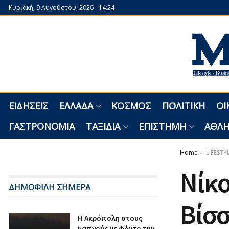
Κυριακή, 9 Αυγούστου, 2026 - 14:24
ΕΙΔΉΣΕΙΣ
ΕΛΛΆΔΑ
ΚΌΣΜΟΣ
ΠΟΛΙΤΙΚΉ
ΟΙ
ΓΑΣΤΡΟΝΟΜΊΑ
ΤΑΞΊΔΙΑ
ΕΠΙΣΤΉΜΗ
ΑΘΛΗ
Home
LIFESTY
Νίκο
ΔΗΜΟΦΙΛΗ ΣΗΜΕΡΑ
Βίσσ
Η Ακρόπολη στους
καπνούς με φόντο την