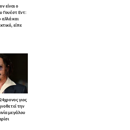
ν είναι ο
υ Γουέστ Εντ:
ο αλλά και
κτικό, είπε
 24χρονος γιος
ηνοθετεί την
ινία μεγάλου
αρίσι