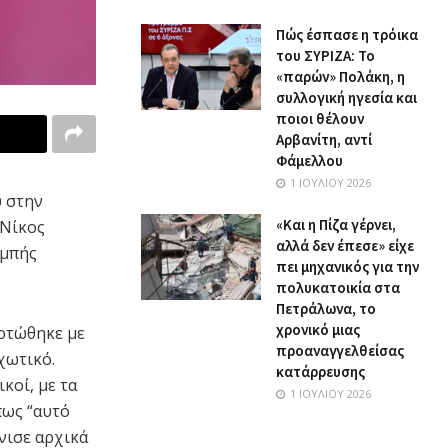
Πώς έσπασε η τρόικα
του ΣΥΡΙΖΑ: Το
«παρών» Πολάκη, η
συλλογική ηγεσία και
ποιοι θέλουν
Αρβανίτη, αντί
Φάμελλου
1 ΙΟΥΛΊΟΥ 2026
υ στην
«Και η Πίζα γέρνει,
 Νίκος
αλλά δεν έπεσε» είχε
ομπής
πει μηχανικός για την
πολυκατοικία στα
Πετράλωνα, το
χρονικό μιας
ρτώθηκε με
προαναγγελθείσας
χωτικό.
κατάρρευσης
κοί, με τα
1 ΙΟΥΛΊΟΥ 2026
πως “αυτό
όνισε αρχικά