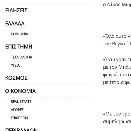
ο Νίκος Μωρ
ΕΙΔΉΣΕΙΣ
ΕΛΛΆΔΑ
ΚΟΙΝΩΝΊΑ
«Όλο αυτό λ
τον Βέγγο. Ό
ΕΠΙΣΤΉΜΗ
ΤΕΧΝΟΛΟΓΊΑ
«Έχω γράψει 
ΥΓΕΊΑ
με τον Μπάμ
φωνάξει στο 
ΚΌΣΜΟΣ
με τέτοια φω
ΟΙΚΟΝΟΜΊΑ
REAL ESTATE
ΑΓΟΡΈΣ
«Με τον τρό
ΕΠΙΧΕΙΡΕΊΝ
συμπλήρωσε,
ΠΕΡΙΒΆΛΛΟΝ