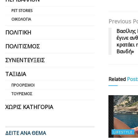
PET STORIES
ΟΙΚΟΛΟΓΊΑ
Previous P
Βασίλης 
ΠΟΛΙΤΙΚΉ
έγινε αν
κρατάει 
ΠΟΛΙΤΙΣΜΌΣ
Βανδή»
ΣΥΝΕΝΤΕΎΞΕΙΣ
ΤΑΞΊΔΙΑ
Related
Post
ΠΡΟΟΡΙΣΜΟΊ
ΤΟΥΡΙΣΜΌΣ
ΧΩΡΊΣ ΚΑΤΗΓΟΡΊΑ
LIFESTYLE
ΔΕΙΤΕ ΑΝΑ ΘΕΜΑ