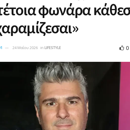
τέτοια φωνάρα κάθεσ
χαραμίζεσαι»
0
01
24 Μαΐου 2026
in
LIFESTYLE