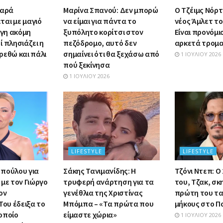
μαρά
Μαρίνα Σπανού: Δεν μπορώ
Ο Τζέιμς Νόρτο
αι με μαγιό
να είμαι για πάντα το
νέος Άμλετ το
ίγη ακόμη
ξυπόλητο κορίτσι στον
Είναι προνόμι
 πλησιάζει η
πεζόδρομο, αυτό δεν
αρκετά τρομα
ρεθώ και πάλι
σημαίνει ότι θα ξεχάσω από
1 ΙΟΥΛΊΟΥ 2026
πού ξεκίνησα
1 ΙΟΥΛΊΟΥ 2026
LIFESTYLE
LIFESTYLE
πούλου για
Σάκης Τανιμανίδης: Η
Τζόνι Ντεπ: Ο
με τον Γιώργο
τρυφερή ανάρτηση για τα
του, Τζακ, σκ
ον
γενέθλια της Χριστίνας
πρώτη του τα
Του έδειξα το
Μπόμπα – «Τα πρώτα που
μήκους στο Π
οποίο
είμαστε χώρια»
1 ΙΟΥΛΊΟΥ 2026