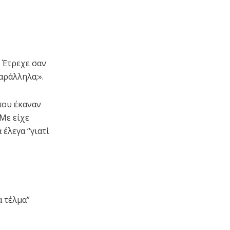
. Έτρεχε σαν
αράλληλα;».
που έκαναν
 Με είχε
 έλεγα “γιατί
α τέλμα”