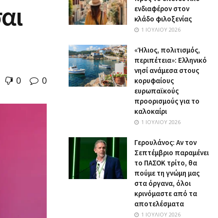
αι
ενδιαφέρον στον
κλάδο φιλοξενίας
1 ΙΟΥΛΊΟΥ 2026
«Ήλιος, πολιτισμός,
περιπέτεια»: Ελληνικό
νησί ανάμεσα στους
0
0
κορυφαίους
ευρωπαϊκούς
προορισμούς για το
καλοκαίρι
1 ΙΟΥΛΊΟΥ 2026
Γερουλάνος: Αν τον
Σεπτέμβριο παραμένει
το ΠΑΣΟΚ τρίτο, θα
πούμε τη γνώμη μας
στα όργανα, όλοι
κρινόμαστε από τα
αποτελέσματα
1 ΙΟΥΛΊΟΥ 2026