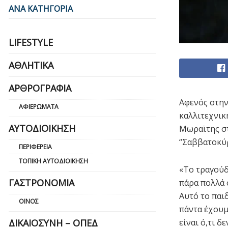
ΑΝΑ ΚΑΤΗΓΟΡΙΑ
LIFESTYLE
ΑΘΛΗΤΙΚΆ
ΑΡΘΡΟΓΡΑΦΊΑ
Αφενός στην
ΑΦΙΕΡΏΜΑΤΑ
καλλιτεχνικ
ΑΥΤΟΔΙΟΊΚΗΣΗ
Μωραϊτης στ
“Σαββατοκύρ
ΠΕΡΙΦΈΡΕΙΑ
ΤΟΠΙΚΉ ΑΥΤΟΔΙΟΊΚΗΣΗ
«Το τραγούδ
ΓΑΣΤΡΟΝΟΜΊΑ
πάρα πολλά 
Αυτό το παι
ΟΊΝΟΣ
πάντα έχουμε
είναι ό,τι δ
ΔΙΚΑΙΟΣΎΝΗ – ΟΠΕΔ