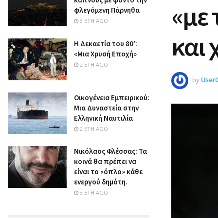
«με 
φλεγόμενη Πάρνηθα
3 ΈΤΗ AGO
και 
Η Δεκαετία του 80′:
«Μια Χρυσή Εποχή»
2 ΈΤΗ AGO
by
User
Οικογένεια Εμπειρικού:
Μια Δυναστεία στην
Ελληνική Ναυτιλία
2 ΈΤΗ AGO
Νικόλαος Φλέσσας: Τα
κοινά θα πρέπει να
είναι το «όπλο» κάθε
ενεργού δημότη.
3 ΈΤΗ AGO