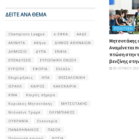
ΔΕΙΤΕ ΑΝΑ ΘΕΜΑ
ΠΟΛΙΤΙΚΉ
Champions League
e-ΕΦΚΑ
ΑΑΔΕ
Μητσοτάκης σ
ΑΚΙΝΗΤΑ
Αθήνα
ΔΗΜΟΣ ΑΘΗΝΑΙΩΝ
Αναμένεται π
ΔΗΜΟΣΙΟ
ΔΥΠΑ
ΕΝΦΙΑ
πτώση στην τ
ΕΠΕΝΔΥΣΕΙΣ
ΕΥΡΩΠΑΪΚΗ ΕΝΩΣΗ
βενζίνης στην
30 ΙΟΥΝΊΟΥ 202
ΕΥΡΩΠΗ
ΕΦΟΡΙΑ
Ελλάδα
Επιχειρήσεις
ΗΠΑ
ΘΕΣΣΑΛΟΝΙΚΗ
ΙΣΡΑΗΛ
ΚΑΙΡΟΣ
ΚΑΚΟΚΑΙΡΙΑ
ΚΙΝΑ
Καιρός σήμερα
Κυριάκος Μητσοτάκης
ΜΗΤΣΟΤΑΚΗΣ
Ντόναλντ Τραμπ
ΟΛΥΜΠΙΑΚΟΣ
ΟΥΚΡΑΝΊΑ
Οικονομία
ΠΑΝΑΘΗΝΑΙΚΟΣ
ΠΑΣΟΚ
Πρόγνωση καιρού
ΡΩΣΙΑ