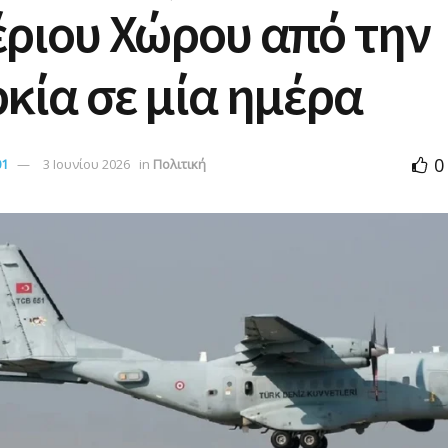
ριου Χώρου από την
κία σε μία ημέρα
0
01
3 Ιουνίου 2026
in
Πολιτική