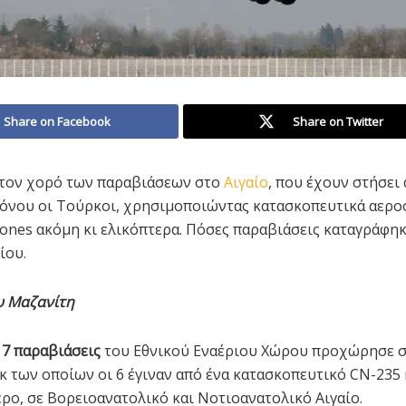
Share on Facebook
Share on Twitter
 τον χορό των παραβιάσεων στο
Αιγαίο
, που έχουν στήσει
όνου οι Τούρκοι, χρησιμοποιώντας κατασκοπευτικά αερο
rones ακόμη κι ελικόπτερα. Πόσες παραβιάσεις καταγράφη
ίου.
υ Μαζανίτη
ά
7 παραβιάσεις
του Εθνικού Εναέριου Χώρου προχώρησε 
εκ των οποίων οι 6 έγιναν από ένα κατασκοπευτικό CN-235 
ερο, σε Βορειοανατολικό και Νοτιοανατολικό Αιγαίο.