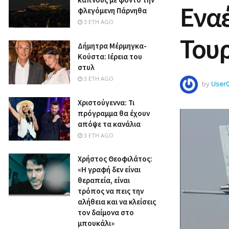
Εναέ
φλεγόμενη Πάρνηθα
3 ΈΤΗ AGO
Τουρ
Δήμητρα Μέρμηγκα-
Κούστα: Ιέρεια του
στυλ
3 ΈΤΗ AGO
by
User
Χριστούγεννα: Τι
πρόγραμμα θα έχουν
απόψε τα κανάλια
3 ΈΤΗ AGO
Χρήστος Θεοφιλάτος:
«Η γραφή δεν είναι
θεραπεία, είναι
τρόπος να πεις την
αλήθεια και να κλείσεις
τον δαίμονα στο
μπουκάλι»