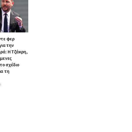
ντε φερ
για την
ρά: Η Τζάκρη,
όμενες
 το σχέδιο
ια τη
6