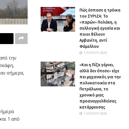
Πώς έσπασε η τρόικα
του ΣΥΡΙΖΑ: Το
«παρών» Πολάκη, η
συλλογική ηγεσία και
ποιοι θέλουν
Αρβανίτη, αντί
Φάμελλου
1 ΙΟΥΛΊΟΥ 2026
 από την
«Και η Πίζα γέρνει,
σκάφη,
αλλά δεν έπεσε» είχε
καν σήμερα,
πει μηχανικός για την
πολυκατοικία στα
Πετράλωνα, το
χρονικό μιας
προαναγγελθείσας
κατάρρευσης
σήμερα
1 ΙΟΥΛΊΟΥ 2026
και 1 από