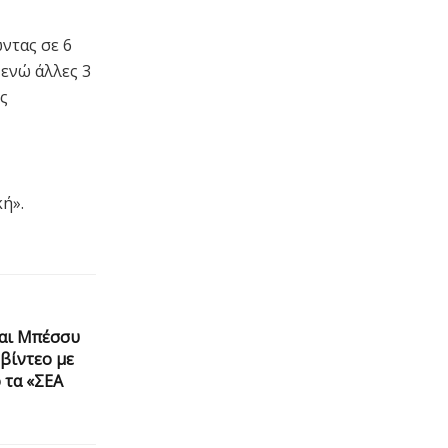
ντας σε 6
ενώ άλλες 3
ς
ή».
και Μπέσσυ
βίντεο με
 τα «ΣΕΑ