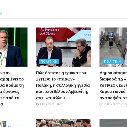
s
ΠΟΛΙΤΙΚΉ
ΠΟΛΙΤΙΚΉ
ν τον
Πώς έσπασε η τρόικα του
Δημοσκόπηση:
αραμένει το
ΣΥΡΙΖΑ: Το «παρών»
διαφορά ΝΔ – 
 θα πούμε τη
Πολάκη, η συλλογική ηγεσία
το ΠΑΣΟΚ και
α όργανα,
και ποιοι θέλουν Αρβανίτη,
Καρυστιανού –
στε από τα
αντί Φάμελλου
αναποφάσιστ
τα
1 ΙΟΥΛΊΟΥ 2026
30 ΙΟΥΝΊΟΥ 202