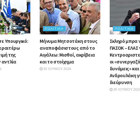
ΠΟΛΙΤΙΚΉ
ΠΟΛΙΤΙΚΉ
ε Υπουργικό:
Μήνυμα Μητσοτάκη στους
Σκληρό μπρα 
εραιτέρω
αναποφάσιστους από το
ΠΑΣΟΚ – ΕΛΑΣ 
ιμή της
Αιγάλεω: Μισθοί, ακρίβεια
Κεντροαριστε
 αντλία
και το στοίχημα
οι «συνεργαζ
δυνάμεις» και
6
30 ΙΟΥΝΊΟΥ 2026
Ανδρουλάκη γ
διεύρυνση
30 ΙΟΥΝΊΟΥ 202