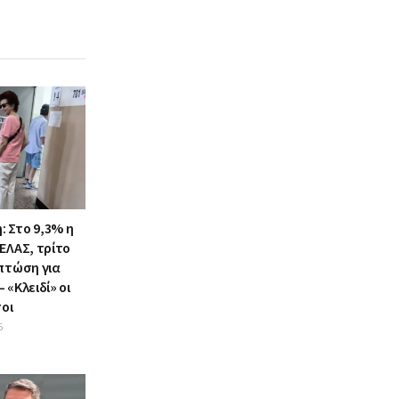
 Στο 9,3% η
ΕΛΑΣ, τρίτο
 πτώση για
 «Κλειδί» οι
οι
6