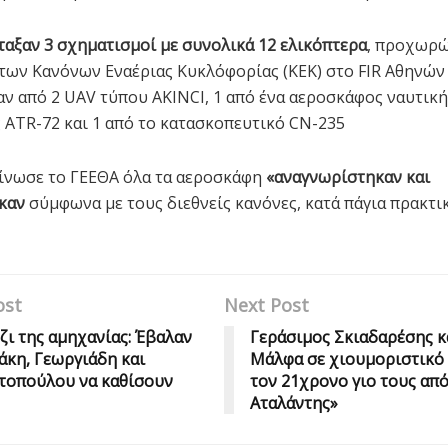
ταξαν 3 σχηματισμοί με συνολικά 12 ελικόπτερα
, προχωρώ
των Κανόνων Εναέριας Κυκλόφορίας (ΚΕΚ) στο FIR Αθηνών 
ν από 2 UAV τύπου AKINCI, 1 από ένα αεροσκάφος ναυτική
 ATR-72 και 1 από το κατασκοπευτικό CN-235
ίνωσε το ΓΕΕΘΑ όλα τα αεροσκάφη
«αναγνωρίστηκαν και
καν
σύμφωνα με τους διεθνείς κανόνες, κατά πάγια πρακτικ
ost
Next Post
ζι της αμηχανίας: Έβαλαν
Γεράσιμος Σκιαδαρέσης 
κη, Γεωργιάδη και
Μάλφα σε χιουμοριστικό 
τοπούλου να καθίσουν
τον 21χρονο γιο τους από
Αταλάντης»