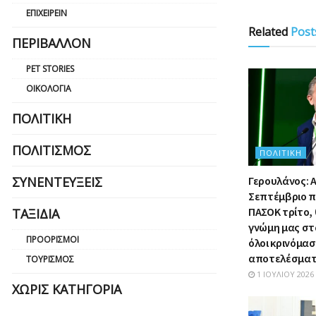
ΕΠΙΧΕΙΡΕΊΝ
Related
Post
ΠΕΡΙΒΆΛΛΟΝ
PET STORIES
ΟΙΚΟΛΟΓΊΑ
ΠΟΛΙΤΙΚΉ
ΠΟΛΙΤΙΣΜΌΣ
ΠΟΛΙΤΙΚΉ
Γερουλάνος: Α
ΣΥΝΕΝΤΕΎΞΕΙΣ
Σεπτέμβριο π
ΠΑΣΟΚ τρίτο,
ΤΑΞΊΔΙΑ
γνώμη μας στ
ΠΡΟΟΡΙΣΜΟΊ
όλοι κρινόμα
αποτελέσμα
ΤΟΥΡΙΣΜΌΣ
1 ΙΟΥΛΊΟΥ 2026
ΧΩΡΊΣ ΚΑΤΗΓΟΡΊΑ