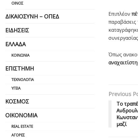
ΟΊΝΟΣ
Επιπλέον
πέ
ΔΙΚΑΙΟΣΎΝΗ – ΟΠΕΔ
παραβάσεις 
καταγράφηκα
ΕΙΔΉΣΕΙΣ
συνεργασίας
ΕΛΛΆΔΑ
Όπως ανακο
ΚΟΙΝΩΝΊΑ
αναχαιτίστη
ΕΠΙΣΤΉΜΗ
ΤΕΧΝΟΛΟΓΊΑ
ΥΓΕΊΑ
Previous P
ΚΌΣΜΟΣ
Το τραπέ
Ανδρουλά
ΟΙΚΟΝΟΜΊΑ
Κωνσταν
μαζί
REAL ESTATE
ΑΓΟΡΈΣ