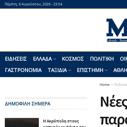
Πέμπτη, 6 Αυγούστου, 2026 - 23:54
ΕΙΔΉΣΕΙΣ
ΕΛΛΆΔΑ
ΚΌΣΜΟΣ
ΠΟΛΙΤΙΚΉ
ΟΙ
ΓΑΣΤΡΟΝΟΜΊΑ
ΤΑΞΊΔΙΑ
ΕΠΙΣΤΉΜΗ
ΑΘΛΗ
Home
Πολιτικ
Νέες
ΔΗΜΟΦΙΛΗ ΣΗΜΕΡΑ
παρα
Η Ακρόπολη στους
καπνούς με φόντο την