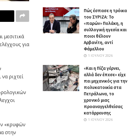
Πώς έσπασε η τρόικα
του ΣΥΡΙΖΑ: Το
«παρών» Πολάκη, η
συλλογική ηγεσία και
ποιοι θέλουν
ι μεσιτικά
Αρβανίτη, αντί
ελέγχους για
Φάμελλου
1 ΙΟΥΛΊΟΥ 2026
«Και η Πίζα γέρνει,
ν
αλλά δεν έπεσε» είχε
 να ριχτεί
πει μηχανικός για την
πολυκατοικία στα
ορολογικών
Πετράλωνα, το
λεγχοι
χρονικό μιας
προαναγγελθείσας
κατάρρευσης
1 ΙΟΥΛΊΟΥ 2026
ων «κρυφών
μα στην