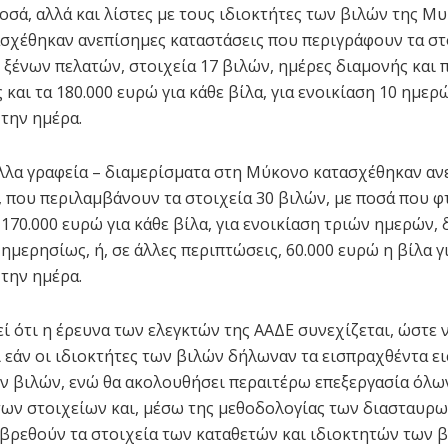
οσά, αλλά και λίστες με τους ιδιοκτήτες των βιλών της Μ
ασχέθηκαν ανεπίσημες καταστάσεις που περιγράφουν τα στ
 ξένων πελατών, στοιχεία 17 βιλών, ημέρες διαμονής και 
και τα 180.000 ευρώ για κάθε βίλα, για ενοικίαση 10 ημερ
 την ημέρα.
άλλα γραφεία – διαμερίσματα στη Μύκονο κατασχέθηκαν αν
, που περιλαμβάνουν τα στοιχεία 30 βιλών, με ποσά που 
 170.000 ευρώ για κάθε βίλα, για ενοικίαση τριών ημερών,
ημερησίως, ή, σε άλλες περιπτώσεις, 60.000 ευρώ η βίλα γ
 την ημέρα.
ί ότι η έρευνα των ελεγκτών της ΑΑΔΕ συνεχίζεται, ώστε 
 εάν οι ιδιοκτήτες των βιλών δήλωναν τα εισπραχθέντα ε
ν βιλών, ενώ θα ακολουθήσει περαιτέρω επεξεργασία όλω
ων στοιχείων και, μέσω της μεθοδολογίας των διασταυρ
 βρεθούν τα στοιχεία των καταθετών και ιδιοκτητών των 