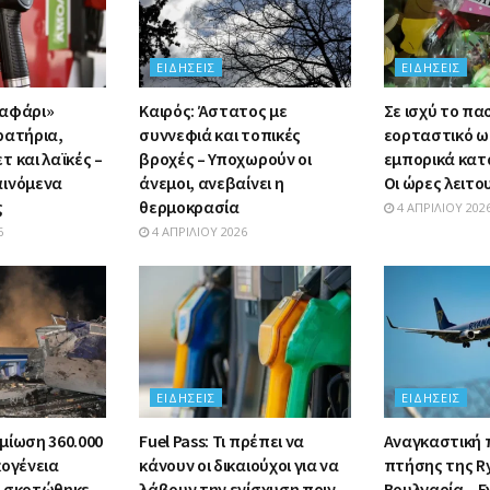
ΕΙΔΉΣΕΙΣ
ΕΙΔΉΣΕΙΣ
σαφάρι»
Καιρός: Άστατος με
Σε ισχύ το πα
ρατήρια,
συννεφιά και τοπικές
εορταστικό ω
 και λαϊκές –
βροχές – Υποχωρούν οι
εμπορικά κατ
αινόμενα
άνεμοι, ανεβαίνει η
Οι ώρες λειτο
ς
θερμοκρασία
4 ΑΠΡΙΛΊΟΥ 202
6
4 ΑΠΡΙΛΊΟΥ 2026
ΕΙΔΉΣΕΙΣ
ΕΙΔΉΣΕΙΣ
μίωση 360.000
Fuel Pass: Τι πρέπει να
Αναγκαστική
κογένεια
κάνουν οι δικαιούχοι για να
πτήσης της R
υ σκοτώθηκε
λάβουν την ενίσχυση πριν
Βουλγαρία – Ε