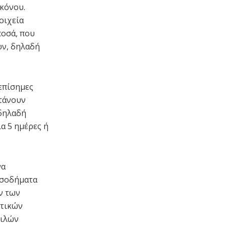
υκόνου.
οιχεία
ποσά, που
ών, δηλαδή
επίσημες
φτάνουν
 δηλαδή
ια 5 ημέρες ή
να
ισοδήματα
ν των
ωτικών
βιλών