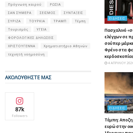
Πρόγνωση καιρού
ΡΩΣΙΑ
ΣΑΝ ΣΉΜΕΡΑ
ΣΕΙΣΜΟΣ
ΣΥΝΤΑΞΕΙΣ
ΕΙΔΉΣΕΙΣ
ΣΥΡΙΖΑ
ΤΟΥΡΚΙΑ
ΤΡΑΜΠ
Τέμπη
Τουρισμός
ΥΓΕΙΑ
Πασχαλινό «
ελέγχων σε π
ΦΟΡΟΛΟΓΙΚΕΣ ΔΗΛΩΣΕΙΣ
σούπερ μάρκετ
ΧΡΙΣΤΟΥΓΕΝΝΑ
Χρηματιστήριο Αθηνών
Φρένο στα φ
τεχνητή νοημοσύνη
κερδοσκοπία
4 ΑΠΡΙΛΊΟΥ 202
ΑΚΟΛΟΥΘΗΣΤΕ ΜΑΣ
87k
ΕΙΔΉΣΕΙΣ
Followers
Τέμπη: Αποζη
ευρώ στην οι
15χρονου πο