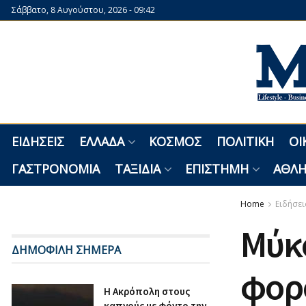
Σάββατο, 8 Αυγούστου, 2026 - 09:42
ΕΙΔΉΣΕΙΣ
ΕΛΛΆΔΑ
ΚΌΣΜΟΣ
ΠΟΛΙΤΙΚΉ
ΟΙ
ΓΑΣΤΡΟΝΟΜΊΑ
ΤΑΞΊΔΙΑ
ΕΠΙΣΤΉΜΗ
ΑΘΛΗ
Home
Ειδήσει
Μύκο
ΔΗΜΟΦΙΛΗ ΣΗΜΕΡΑ
φορ
Η Ακρόπολη στους
καπνούς με φόντο την