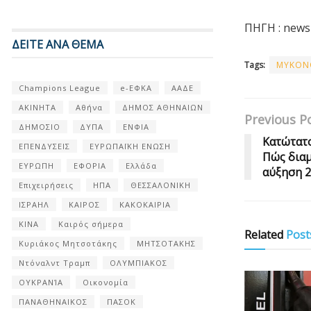
ΠΗΓΗ : news
ΔΕΙΤΕ ΑΝΑ ΘΕΜΑ
Tags:
ΜΥΚΟΝ
Champions League
e-ΕΦΚΑ
ΑΑΔΕ
ΑΚΙΝΗΤΑ
Αθήνα
ΔΗΜΟΣ ΑΘΗΝΑΙΩΝ
Previous P
ΔΗΜΟΣΙΟ
ΔΥΠΑ
ΕΝΦΙΑ
Kατώτατο
ΕΠΕΝΔΥΣΕΙΣ
ΕΥΡΩΠΑΪΚΗ ΕΝΩΣΗ
Πώς δια
ΕΥΡΩΠΗ
ΕΦΟΡΙΑ
Ελλάδα
αύξηση 
Επιχειρήσεις
ΗΠΑ
ΘΕΣΣΑΛΟΝΙΚΗ
ΙΣΡΑΗΛ
ΚΑΙΡΟΣ
ΚΑΚΟΚΑΙΡΙΑ
ΚΙΝΑ
Καιρός σήμερα
Related
Post
Κυριάκος Μητσοτάκης
ΜΗΤΣΟΤΑΚΗΣ
Ντόναλντ Τραμπ
ΟΛΥΜΠΙΑΚΟΣ
ΟΥΚΡΑΝΊΑ
Οικονομία
ΠΑΝΑΘΗΝΑΙΚΟΣ
ΠΑΣΟΚ