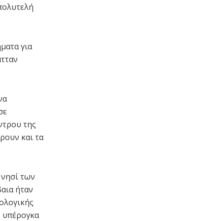
 πολυτελή
ήματα για
ατταν
να
σε
ντρου της
ρουν και τα
 νησί των
βαια ήταν
ρολογικής
ν υπέρογκα