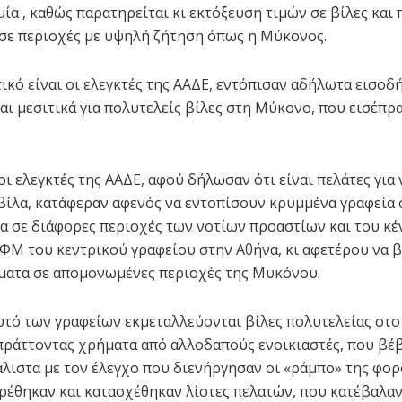
ία , καθώς παρατηρείται κι εκτόξευση τιμών σε βίλες και
σε περιοχές με υψηλή ζήτηση όπως η Μύκονος.
ικό είναι οι ελεγκτές της ΑΑΔΕ, εντόπισαν αδήλωτα εισοδ
και μεσιτικά για πολυτελείς βίλες στη Μύκονο, που εισέπρ
οι ελεγκτές της ΑΑΔΕ, αφού δήλωσαν ότι είναι πελάτες για 
βίλα, κατάφεραν αφενός να εντοπίσουν κρυμμένα γραφεία 
α σε διάφορες περιοχές των νοτίων προαστίων και του κέ
ΑΦΜ του κεντρικού γραφείου στην Αθήνα, κι αφετέρου να β
ατα σε απομονωμένες περιοχές της Μυκόνου.
υτό των γραφείων εκμεταλλεύονται βίλες πολυτελείας στο
πράττοντας χρήματα από αλλοδαπούς ενοικιαστές, που βέ
λιστα με τον έλεγχο που διενήργησαν οι «ράμπο» της φο
ρέθηκαν και κατασχέθηκαν λίστες πελατών, που κατέβαλα