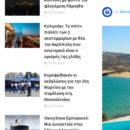
φλεγόμενη Πάρνηθα
by
Money
3 ΈΤΗ AGO
Κολωνάκι: Το σπίτι-
παλάτι των 3
εκατομμυρίων με θέα
την Ακρόπολη που
εσωτερικά είναι ο
ορισμός της χλιδής
3 ΈΤΗ AGO
Κορυφώθηκαν οι
εκδηλώσεις για την 25η
Μαρτίου με την
παρέλαση στη
Θεσσαλονίκη
2 ΈΤΗ AGO
Οικογένεια Εμπειρικού:
Μια Δυναστεία στην