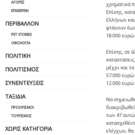
ΑΓΟΡΈΣ
χρηματικά π
ΕΠΙΧΕΙΡΕΊΝ
Επίσης, κατ
Ελλήνων και
ΠΕΡΙΒΆΛΛΟΝ
φτάνουν έως 
PET STORIES
18.000 ευρώ
ΟΙΚΟΛΟΓΊΑ
Επίσης, σε 
ΠΟΛΙΤΙΚΉ
καταστάσεις
μέχρι και τα
ΠΟΛΙΤΙΣΜΌΣ
57.000 ευρώ 
ΣΥΝΕΝΤΕΎΞΕΙΣ
12.000 ευρώ
ΤΑΞΊΔΙΑ
Να σημειωθε
διακριβωθεί
ΠΡΟΟΡΙΣΜΟΊ
των 47 αυτώ
ΤΟΥΡΙΣΜΌΣ
κατασχεθέντ
ΧΩΡΊΣ ΚΑΤΗΓΟΡΊΑ
ελέγχων, θα