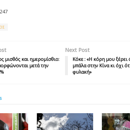
247
ΟΣ
ost
Next Post
ς μισθός και ημερομίσθιο:
Κόκε : «Η κόρη μου ξέρει 
μορφώνονται μετά την
μπάλα στην Κίνα κι όχι ό
2%
φυλακή»
s