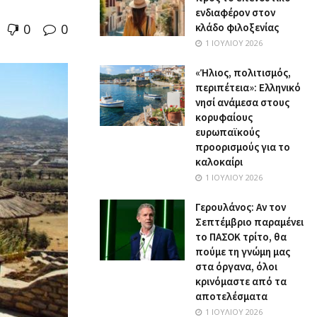
ενδιαφέρον στον
0
0
κλάδο φιλοξενίας
1 ΙΟΥΛΊΟΥ 2026
«Ήλιος, πολιτισμός,
περιπέτεια»: Ελληνικό
νησί ανάμεσα στους
κορυφαίους
ευρωπαϊκούς
προορισμούς για το
καλοκαίρι
1 ΙΟΥΛΊΟΥ 2026
Γερουλάνος: Αν τον
Σεπτέμβριο παραμένει
το ΠΑΣΟΚ τρίτο, θα
πούμε τη γνώμη μας
στα όργανα, όλοι
κρινόμαστε από τα
αποτελέσματα
1 ΙΟΥΛΊΟΥ 2026