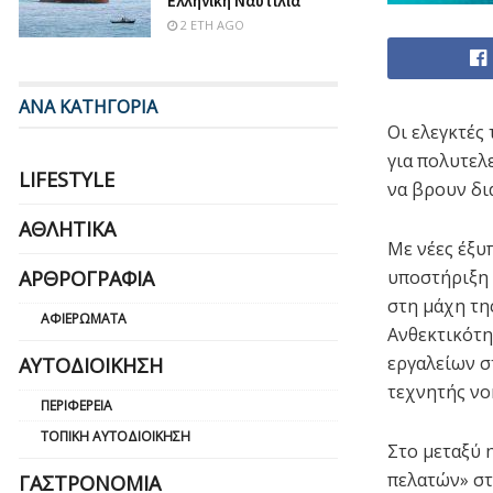
Ελληνική Ναυτιλία
2 ΈΤΗ AGO
ΑΝΑ ΚΑΤΗΓΟΡΙΑ
Οι ελεγκτές
για πολυτελ
LIFESTYLE
να βρουν δι
ΑΘΛΗΤΙΚΆ
Με νέες έξυ
ΑΡΘΡΟΓΡΑΦΊΑ
υποστήριξη 
στη μάχη τη
ΑΦΙΕΡΏΜΑΤΑ
Ανθεκτικότη
εργαλείων σ
ΑΥΤΟΔΙΟΊΚΗΣΗ
τεχνητής νο
ΠΕΡΙΦΈΡΕΙΑ
ΤΟΠΙΚΉ ΑΥΤΟΔΙΟΊΚΗΣΗ
Στο μεταξύ 
πελατών» στ
ΓΑΣΤΡΟΝΟΜΊΑ