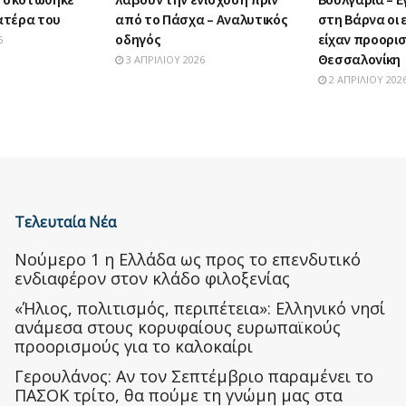
πατέρα του
από το Πάσχα – Αναλυτικός
στη Βάρνα οι
οδηγός
είχαν προορι
6
Θεσσαλονίκη
3 ΑΠΡΙΛΊΟΥ 2026
2 ΑΠΡΙΛΊΟΥ 202
Τελευταία Νέα
Nούμερο 1 η Ελλάδα ως προς το επενδυτικό
ενδιαφέρον στον κλάδο φιλοξενίας
«Ήλιος, πολιτισμός, περιπέτεια»: Ελληνικό νησί
ανάμεσα στους κορυφαίους ευρωπαϊκούς
προορισμούς για το καλοκαίρι
Γερουλάνος: Αν τον Σεπτέμβριο παραμένει το
ΠΑΣΟΚ τρίτο, θα πούμε τη γνώμη μας στα