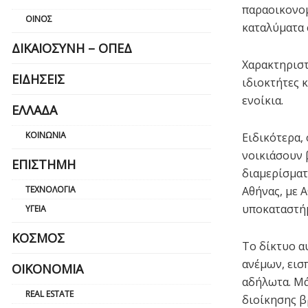
παραοικονομ
ΟΊΝΟΣ
καταλύματα 
ΔΙΚΑΙΟΣΎΝΗ – ΟΠΕΔ
Χαρακτηριστ
ΕΙΔΉΣΕΙΣ
ιδιοκτήτες 
ενοίκια.
ΕΛΛΆΔΑ
ΚΟΙΝΩΝΊΑ
Ειδικότερα, 
νοικιάσουν 
ΕΠΙΣΤΉΜΗ
διαμερίσματ
ΤΕΧΝΟΛΟΓΊΑ
Αθήνας, με 
υποκαταστήμ
ΥΓΕΊΑ
ΚΌΣΜΟΣ
Το δίκτυο α
ανέμων, εισ
ΟΙΚΟΝΟΜΊΑ
αδήλωτα. Μά
REAL ESTATE
διοίκησης β