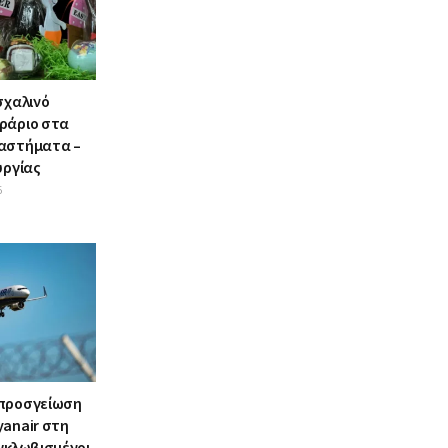
σχαλινό
ράριο στα
αστήματα –
υργίας
6
 προσγείωση
yanair στη
γκλωβισμένοι