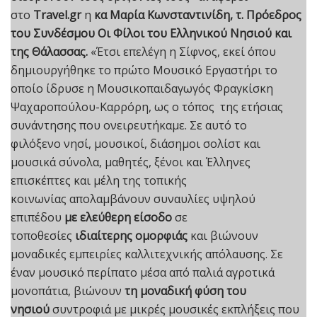
στο
Travel.gr
η
κα Μαρία Κωνσταντινίδη, τ. Πρόεδρος
του Συνδέσμου Οι Φίλοι του Ελληνικού Νησιού και
της Θάλασσας.
«Έτσι επελέγη η Σίφνος, εκεί όπου
δημιουργήθηκε το πρώτο Μουσικό Εργαστήρι το
οποίο ίδρυσε η Μουσικοπαιδαγωγός Φραγκίσκη
Ψαχαροπούλου-Καρρόρη, ως ο τόπος της ετήσιας
συνάντησης που ονειρευτήκαμε. Σε αυτό το
φιλόξενο νησί, μουσικοί, διάσημοι σολίστ και
μουσικά σύνολα, μαθητές, ξένοι και Έλληνες
επισκέπτες και μέλη της τοπικής
κοινωνίας απολαμβάνουν συναυλίες υψηλού
επιπέδου
με ελεύθερη είσοδο
σε
τοποθεσίες
ιδιαίτερης ομορφιάς
και βιώνουν
μοναδικές εμπειρίες καλλιτεχνικής απόλαυσης. Σε
έναν μουσικό περίπατο μέσα από παλιά αγροτικά
μονοπάτια, βιώνουν
τη μοναδική φύση του
νησιού
συντροφιά με μικρές μουσικές εκπλήξεις που