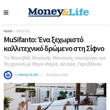
Home
LIFESTYLE
MuSifanto: Ένα ξεχωριστό
καλλιτεχνικό δρώμενο στη Σίφνο
Το Φεστιβάλ Κλασικής Μουσικής επιστρέφει για
9η χρονιά με θέμα «Νερά, Δέντρα, Περιβόλια»
by
Money & Life
6 Ιουλίου 2024