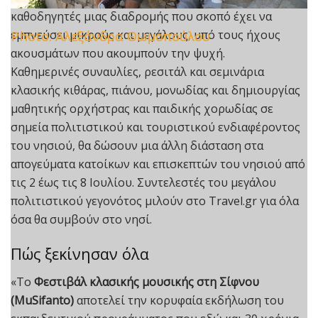
καθοδηγητές μιας διαδρομής που σκοπό έχει να
εμπνεύσει μικρούς και μεγάλους, υπό τους ήχους
Photo: Αλεξάνδρα Θωμοπούλου
Photo: Αλεξάνδρα Θωμοπούλου
ακουσμάτων που ακουμπούν την ψυχή.
Καθημερινές συναυλίες, ρεσιτάλ και σεμινάρια
κλασικής κιθάρας, πιάνου, μονωδίας και δημιουργίας
μαθητικής ορχήστρας και παιδικής χορωδίας σε
σημεία πολιτιστικού και τουριστικού ενδιαφέροντος
του νησιού, θα δώσουν μια άλλη διάσταση στα
απογεύματα κατοίκων και επισκεπτών του νησιού από
τις 2 έως τις 8 Ιουλίου. Συντελεστές του μεγάλου
πολιτιστικού γεγονότος μιλούν στο Travel.gr για όλα
όσα θα συμβούν στο νησί.
Πώς ξεκίνησαν όλα
«Το
Φεστιβάλ κλασικής μουσικής στη Σίφνου
(MuSifanto)
αποτελεί την κορυφαία εκδήλωση του