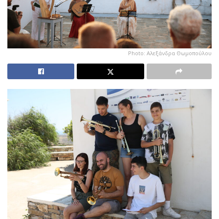
Photo: Αλεξάνδρα Θωμοπούλου
Η Σίφνος. «Νερά, Δέντρα και Περιβόλια». Η Φύση. Η
Μουσική. Ένα Φεστιβαλ. Οι πρωταγωνιστές μιας
εμπειρίας που σε επανασυνδέει με την
πραγματικότητα.
Το Φεστιβάλ Κλασικής Μουσικής, MuSifanto,
επιστρέφει στη Σίφνο για 9η χρονιά, θέλοντας να
χτίσει με γερά θεμέλια την γέφυρα που ενώνει την
κλασική μουσική με τη φυσική ομορφιά και τη ζώσα
μουσική παράδοση του νησιού. Ενιά, διακεκριμένοι
ερμηνευτές και δάσκαλοι μουσικής, θα γίνουν οι