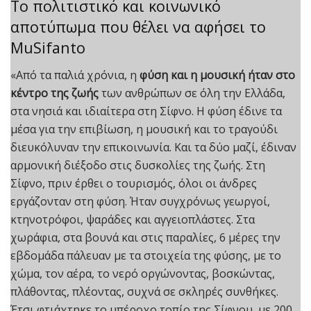
Το πολιτιστικό και κοινωνικό
αποτύπωμα που θέλει να αφήσει το
MuSifanto
«Από τα παλιά χρόνια, η
φύση και η μουσική ήταν στο
κέντρο της ζωής
των ανθρώπων σε όλη την Ελλάδα,
στα νησιά και ιδιαίτερα στη Σίφνο. Η φύση έδινε τα
μέσα για την επιβίωση, η μουσική και το τραγούδι
διευκόλυναν την επικοινωνία. Και τα δύο μαζί, έδιναν
αρμονική διέξοδο στις δυσκολίες της ζωής. Στη
Σίφνo, πριν έρθει ο τουρισμός, όλοι οι άνδρες
εργάζονταν στη φύση. Ήταν συγχρόνως γεωργοί,
κτηνοτρόφοι, ψαράδες και αγγειοπλάστες. Στα
χωράφια, στα βουνά και στις παραλίες, 6 μέρες την
εβδομάδα πάλευαν με τα στοιχεία της φύσης, με το
χώμα, τον αέρα, το νερό οργώνοντας, βοσκώντας,
πλάθοντας, πλέοντας, συχνά σε σκληρές συνθήκες.
Έτσι φτιάχτηκε το υπέροχο τοπίο της Σίφνου, με 200