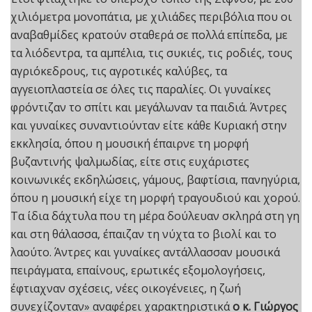
χιλιόμετρα μονοπάτια, με χιλιάδες περιβόλια που οι
αναβαθμίδες κρατούν σταθερά σε πολλά επίπεδα, με
τα λιόδεντρα, τα αμπέλια, τις συκιές, τις ροδιές, τους
αγριόκεδρους, τις αγροτικές καλύβες, τα
αγγειοπλαστεία σε όλες τις παραλίες. Οι γυναίκες
φρόντιζαν το σπίτι και μεγάλωναν τα παιδιά. Άντρες
και γυναίκες συναντιούνταν είτε κάθε Κυριακή στην
εκκλησία, όπου η μουσική έπαιρνε τη μορφή
βυζαντινής ψαλμωδίας, είτε στις ευχάριστες
κοινωνικές εκδηλώσεις, γάμους, βαφτίσια, πανηγύρια,
όπου η μουσική είχε τη μορφή τραγουδιού και χορού.
Τα ίδια δάχτυλα που τη μέρα δούλευαν σκληρά στη γη
και στη θάλασσα, έπαιζαν τη νύχτα το βιολί και το
λαούτο. Άντρες και γυναίκες αντάλλασσαν μουσικά
πειράγματα, επαίνους, ερωτικές εξομολογήσεις,
έφτιαχναν σχέσεις, νέες οικογένειες, η ζωή
συνεχίζονταν» αναφέρει χαρακτηριστικά
ο κ. Γιώργος