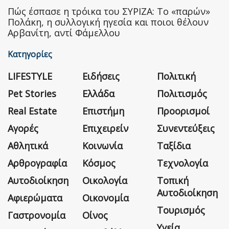
Πώς έσπασε η τρόικα του ΣΥΡΙΖΑ: Το «παρών»
Πολάκη, η συλλογική ηγεσία και ποιοι θέλουν
Αρβανίτη, αντί Φάμελλου
Κατηγορίες
LIFESTYLE
Ειδήσεις
Πολιτική
Pet Stories
Ελλάδα
Πολιτισμός
Real Estate
Επιστήμη
Προορισμοί
Αγορές
Επιχειρείν
Συνεντεύξεις
Αθλητικά
Κοινωνία
Ταξίδια
Αρθρογραφία
Κόσμος
Τεχνολογία
Αυτοδιοίκηση
Οικολογία
Τοπική
Αυτοδιοίκηση
Αφιερώματα
Οικονομία
Τουρισμός
Γαστρονομία
Οίνος
Υγεία