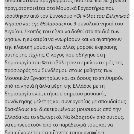
εκπαιδευτικού προγράμματος που εδώ και 30 χρόνια
πραγματοποιείται στα Μουσικά Εργαστήρια που
ιδρύθηκαν από τον Σύνδεσμο «
Οι Φίλοι του Ελληνικού
Νησιού και της Θάλασσας»
σε 9 συνολικά νησιά του
Αιγαίου. Σκοπός του είναι να δοθεί στα παιδιά των
νησιών η ευκαιρία να γνωρίσουν και να αγαπήσουν
την κλασική μουσική και άλλες μορφές έκφρασης
αυτής της τέχνης. Ο λόγος που οδήγησε στη
δημιουργία του Φεστιβάλ ήταν ο εμπλουτισμός της
προσφοράς του Συνδέσμου στους μαθητές των
Μουσικών Εργαστηρίων και σε όσους το επιθυμούν
από τα νησιά ή άλλα μέρη της Ελλάδας με τη
δημιουργία ενός
ετήσιου σημείου μουσικής
συνάντησης μελέτης και συνεργασίας με σπουδαίους
δασκάλους και διακεκριμένους μουσικούς από την
Ελλάδα και το εξωτερικό. Να διδαχτούν από αυτούς,
να εμπνευστούν από το παράδειγμά τους και να
διευρύνουν τους ορίζοντές τους» αναφέρει