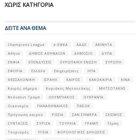
ΧΩΡΊΣ ΚΑΤΗΓΟΡΊΑ
ΔΕΙΤΕ ΑΝΑ ΘΕΜΑ
Champions League
e-ΕΦΚΑ
ΑΑΔΕ
ΑΚΙΝΗΤΑ
Αθήνα
ΔΗΜΟΣ ΑΘΗΝΑΙΩΝ
ΔΗΜΟΣΙΟ
ΔΥΠΑ
ΕΝΦΙΑ
ΕΠΕΝΔΥΣΕΙΣ
ΕΥΡΩΠΑΪΚΗ ΕΝΩΣΗ
ΕΥΡΩΠΗ
ΕΦΟΡΙΑ
Ελλάδα
Επιχειρήσεις
ΗΠΑ
ΘΕΣΣΑΛΟΝΙΚΗ
ΙΣΡΑΗΛ
ΚΑΙΡΟΣ
ΚΑΚΟΚΑΙΡΙΑ
ΚΙΝΑ
Καιρός σήμερα
Κυριάκος Μητσοτάκης
ΜΗΤΣΟΤΑΚΗΣ
Ντόναλντ Τραμπ
ΟΛΥΜΠΙΑΚΟΣ
ΟΥΚΡΑΝΊΑ
Οικονομία
ΠΑΝΑΘΗΝΑΙΚΟΣ
ΠΑΣΟΚ
Πρόγνωση καιρού
ΡΩΣΙΑ
ΣΑΝ ΣΉΜΕΡΑ
ΣΕΙΣΜΟΣ
ΣΥΝΤΑΞΕΙΣ
ΣΥΡΙΖΑ
ΤΟΥΡΚΙΑ
ΤΡΑΜΠ
Τέμπη
Τουρισμός
ΥΓΕΙΑ
ΦΟΡΟΛΟΓΙΚΕΣ ΔΗΛΩΣΕΙΣ