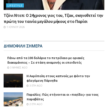
LIFESTYLE
Τζόνι Ντεπ: Ο 24χρονος γιος του, Τζακ, σκηνοθετεί την
πρώτη του ταινία μεγάλου μήκους στο Παρίσι
1 ΙΟΥΛΊΟΥ 2026
ΔΗΜΟΦΙΛΗ ΣΗΜΕΡΑ
Πάνω από τα 100 δολάρια το πετρέλαιο με οριακές
διακυμάνσεις – Σε στάση αναμονής οι επενδυτές
3 ΜΉΝΕΣ AGO
Η Ακρόπολη στους καπνούς με φόντο την
φλεγόμενη Πάρνηθα
3 ΈΤΗ AGO
Παραλίες: Πώς στήνονται οι «παγίδες» για τους
παραβάτες
2 ΈΤΗ AGO