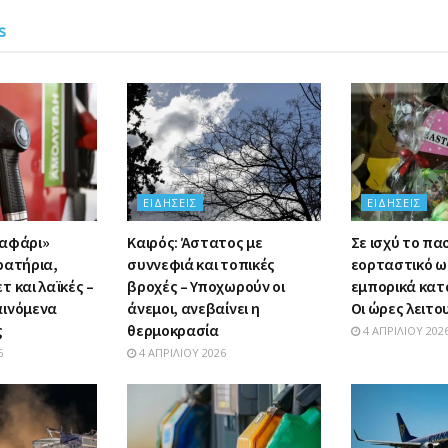
s
ΕΙΔΉΣΕΙΣ
ΕΙΔΉΣΕΙΣ
σαφάρι»
Καιρός: Άστατος με
Σε ισχύ το πα
ρατήρια,
συννεφιά και τοπικές
εορταστικό ω
 και λαϊκές –
βροχές – Υποχωρούν οι
εμπορικά κατ
αινόμενα
άνεμοι, ανεβαίνει η
Οι ώρες λειτο
ς
θερμοκρασία
4 ΑΠΡΙΛΊΟΥ 202
6
4 ΑΠΡΙΛΊΟΥ 2026