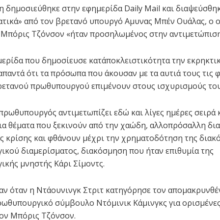
 δημοσιεύθηκε στην εφημερίδα Daily Mail και διαψεύσθη
τικά» από τον βρετανό υπουργό Αμυνας Μπέν Ουάλας, ο 
ο Μπόρις Τζόνσον «ήταν προσηλωμένος στην αντιμετώπιση 
ερίδα που δημοσίευσε κατ΄αποκλειστικότητα την εκρηκτι
παντά ότι τα πρόσωπα που άκουσαν με τα αυτιά τους τις 
ρετανού πρωθυπουργού επιμένουν στους ισχυρισμούς του
πρωθυπουργός αντιμετωπίζει εδώ και λίγες ημέρες σειρά
ια θέματα που ξεκινούν από την χαώδη, αλλοπρόσαλλη δια
ς κρίσης και φθάνουν μέχρι την χρηματοδότηση της διακ
κού διαμερίσματος, διακόσμηση που ήταν επιθυμία της
κής μνηστής Κάρι Σίμοντς.
αν όταν η Ντάουνινγκ Στριτ κατηγόρησε τον απομακρυνθέ
ωθυπουργικό σύμβουλο Ντόμινικ Κάμινγκς για ορισμένες
τον Μπόρις Τζόνσον.