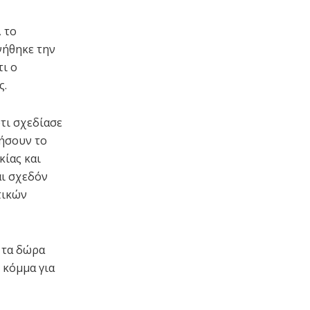
 το
νήθηκε την
τι ο
ς.
τι σχεδίασε
ήσουν το
κίας και
αι σχεδόν
τικών
 τα δώρα
 κόμμα για