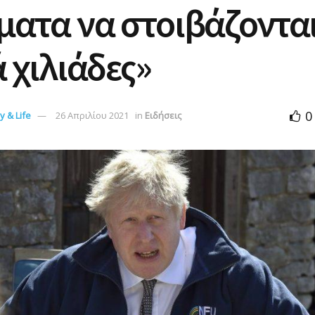
ατα να στοιβάζοντα
 χιλιάδες»
0
 & Life
26 Απριλίου 2021
in
Ειδήσεις