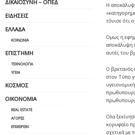
ΔΙΚΑΙΟΣΎΝΗ – ΟΠΕΔ
Η αποκάλυψη
«κατηγορημα
ΕΙΔΉΣΕΙΣ
τόνισε ότι 
ΕΛΛΆΔΑ
Ομως η εφημ
ΚΟΙΝΩΝΊΑ
αποκάλυψη α
ΕΠΙΣΤΉΜΗ
αυτές του β
ΤΕΧΝΟΛΟΓΊΑ
Ο βρετανός 
ΥΓΕΊΑ
στον Τύπο γ
υγειονομική
ΚΌΣΜΟΣ
πρωθυπουργι
ΟΙΚΟΝΟΜΊΑ
πρωθυπουργι
REAL ESTATE
Ολα ξεκίνησ
ΑΓΟΡΈΣ
κορυφαίο πρ
ΕΠΙΧΕΙΡΕΊΝ
σχετικά με 