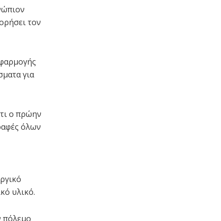
ενώπιον
ορήσει τον
εφαρμογής
σματα για
τι ο πρώην
ραφές όλων
υργικό
κό υλικό.
ν πόλεμο