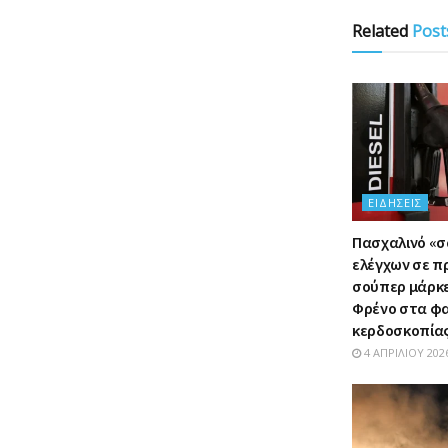
Related
Post
ΕΙΔΉΣΕΙΣ
Πασχαλινό «
ελέγχων σε π
σούπερ μάρκετ
Φρένο στα φ
κερδοσκοπία
4 ΑΠΡΙΛΊΟΥ 202