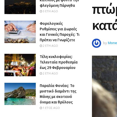
πτώμ
φλεγόμενη Πάρνηθα
3 ΈΤΗ AGO
κατά
Φορολογικές
Ρυθμίσεις για Δωρεές
και Γονικές Παροχές: Τι
Πρέπει να Γνωρίζετε
by
Money
2 ΈΤΗ AGO
Τέλη κυκλοφορίας:
Τελευταία προθεσμία
έως 29 Φεβρουαρίου
2 ΈΤΗ AGO
Παραλία Φονέας: Το
μυστικό διαμάντι της
Μάνης με σκοτεινό
όνομα και θρύλους
1 ΈΤΟΣ AGO