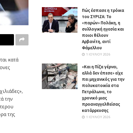
Πώς έσπασε η τρόικα
του ΣΥΡΙΖΑ: Το
«παρών» Πολάκη, η
συλλογική ηγεσία και
ποιοι θέλουν
Αρβανίτη, αντί
Φάμελλου
1 ΙΟΥΛΊΟΥ 2026
ται κατά
«Και η Πίζα γέρνει,
μονες
αλλά δεν έπεσε» είχε
πει μηχανικός για την
πολυκατοικία στα
χιλιάδες»,
Πετράλωνα, το
χρονικό μιας
ά την
προαναγγελθείσας
ύτερου
κατάρρευσης
ώρα της
1 ΙΟΥΛΊΟΥ 2026