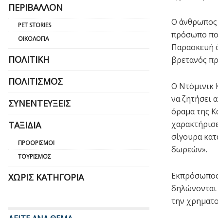
ΠΕΡΙΒΆΛΛΟΝ
Ο άνθρωπος 
PET STORIES
πρόσωπο που
ΟΙΚΟΛΟΓΊΑ
Παρασκευή ό
ΠΟΛΙΤΙΚΉ
βρετανός πρ
ΠΟΛΙΤΙΣΜΌΣ
Ο Ντόμινικ 
να ζητήσει 
ΣΥΝΕΝΤΕΎΞΕΙΣ
όραμα της Κ
χαρακτήρισε
ΤΑΞΊΔΙΑ
σίγουρα κατ
ΠΡΟΟΡΙΣΜΟΊ
δωρεών».
ΤΟΥΡΙΣΜΌΣ
Εκπρόσωπος 
ΧΩΡΊΣ ΚΑΤΗΓΟΡΊΑ
δηλώνονται 
την χρηματο