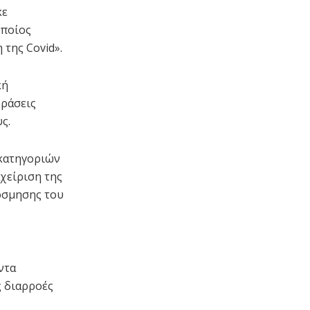
κε
οποίος
της Covid».
κή
φράσεις
ς.
 κατηγοριών
χείριση της
όσμησης του
ντα
 διαρροές