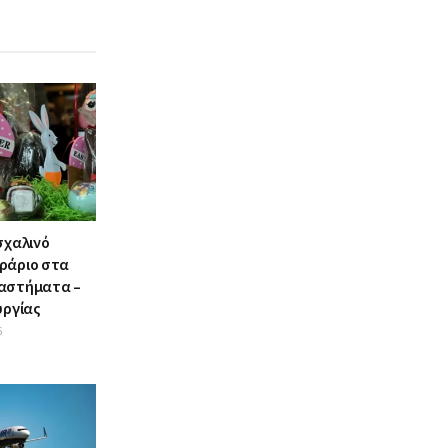
σχαλινό
ράριο στα
αστήματα –
υργίας
6