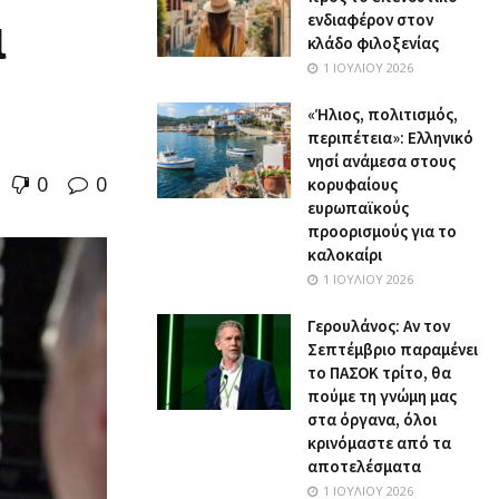
ι
ενδιαφέρον στον
κλάδο φιλοξενίας
1 ΙΟΥΛΊΟΥ 2026
«Ήλιος, πολιτισμός,
περιπέτεια»: Ελληνικό
νησί ανάμεσα στους
0
0
κορυφαίους
ευρωπαϊκούς
προορισμούς για το
καλοκαίρι
1 ΙΟΥΛΊΟΥ 2026
Γερουλάνος: Αν τον
Σεπτέμβριο παραμένει
το ΠΑΣΟΚ τρίτο, θα
πούμε τη γνώμη μας
στα όργανα, όλοι
κρινόμαστε από τα
αποτελέσματα
1 ΙΟΥΛΊΟΥ 2026