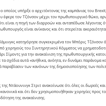
ο οποίος υπήρξε ο αρχιτέκτονας της καμπάνιας του Brexit,
 έφερε τον Τζόνσον μέχρι τον πρωθυπουργικό θώκο, αρ
τι είναι η πηγή των διαρροών και ανταπέδωσε λέγοντας ό
ωθυπουργός είναι ανίκανος και ότι στερείται ακεραιότητα
Κάμινγκς κατηγόρησε συγκεκριμένα τον Μπόρις Τζόνσον ό
από χορηγούς του Συντηρητικού Κόμματος να χρηματοδοτ
άρι Σίμοντς για την ανακαίνιση της πρωθυπουργικής κατοι
 τα σχέδια αυτά «ανήθικα, ανόητα, εν δυνάμει παράνομα κ
ά παραβίασιν των κανόνων της δημοσιοποίησης των πολι
της Ντάουνινγκ Στριτ ανακοίνωσε ότι όλες οι δωρεές και
κανονικά και ότι δεν χρησιμοποιήθηκαν χορηγίες προς το
δότηση της ανακαίνισης.