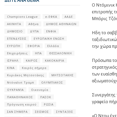
ΔΕΙΤΕ ΑΝΑ ΘΕΜΑ
Ο Ντόμινικ 
επιτροπής τ
Champions League
e-ΕΦΚΑ
ΑΑΔΕ
Μπόρις Τζόν
ΑΚΙΝΗΤΑ
Αθήνα
ΔΗΜΟΣ ΑΘΗΝΑΙΩΝ
ΔΗΜΟΣΙΟ
ΔΥΠΑ
ΕΝΦΙΑ
Ηδη το σαββ
ΕΠΕΝΔΥΣΕΙΣ
ΕΥΡΩΠΑΪΚΗ ΕΝΩΣΗ
ταξιδιωτικώ
την χώρα πρ
ΕΥΡΩΠΗ
ΕΦΟΡΙΑ
Ελλάδα
Επιχειρήσεις
ΗΠΑ
ΘΕΣΣΑΛΟΝΙΚΗ
Πρόσωπα του
ΙΣΡΑΗΛ
ΚΑΙΡΟΣ
ΚΑΚΟΚΑΙΡΙΑ
στρατηγικός
ΚΙΝΑ
Καιρός σήμερα
των ευαίσθη
Κυριάκος Μητσοτάκης
ΜΗΤΣΟΤΑΚΗΣ
αξιωματούχ
Ντόναλντ Τραμπ
ΟΛΥΜΠΙΑΚΟΣ
ΟΥΚΡΑΝΊΑ
Οικονομία
Συνεργάτης 
ΠΑΝΑΘΗΝΑΙΚΟΣ
ΠΑΣΟΚ
γραφείο πήρ
Πρόγνωση καιρού
ΡΩΣΙΑ
ΣΑΝ ΣΉΜΕΡΑ
ΣΕΙΣΜΟΣ
ΣΥΝΤΑΞΕΙΣ
«Ο Ντομ έχε