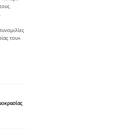
 τους
.
συνομιλίες
ίας του».
μοκρασίας