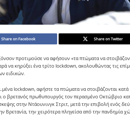
Share on Facebook
Share on Twitter
όνσον προτιμούσε να αφήσουν «τα πτώματα να στοιβάζον
παρά να κηρύξει ένα τρίτο lockdown, ακολουθώντας τις επί
ων ειδικών.
..μένα lockdown, αφήστε τα πτώματα να στοιβάζονται κατά 
ι ο βρετανός πρωθυπουργός τον περασμένο Οκτώβριο κατ
σκεψης στην Ντάουνινγκ Στριτ, μετά την επιβολή ενός δε
ην Βρετανία, την χειρότερα πληγείσα από την πανδημία χ