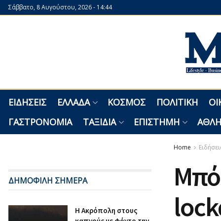
Σάββατο, 8 Αυγούστου, 2026 - 14:44
ΕΙΔΉΣΕΙΣ
ΕΛΛΆΔΑ
ΚΌΣΜΟΣ
ΠΟΛΙΤΙΚΉ
ΟΙ
ΓΑΣΤΡΟΝΟΜΊΑ
ΤΑΞΊΔΙΑ
ΕΠΙΣΤΉΜΗ
ΑΘΛΗ
Home
Ειδήσει
Μπόρ
ΔΗΜΟΦΙΛΗ ΣΗΜΕΡΑ
lock
Η Ακρόπολη στους
καπνούς με φόντο την