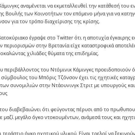
Κάμινγκς αναμένεται να εκμεταλλευθεί την κατάθεσή του 
ης Βουλής των Κοινοτήτων τον επόμενο μήνα για να κατηγ
σον για τον τρόπο διαχείρισης της κρίσης.
ατοκύριακο έγραψε στο Twitter ότι η αποτυχία έγκαιρης 
ν περιορισμών στην Βρετανία είχε καταστροφικά αποτελέ
οκαλώντας χιλιάδες θύματα της επιδημίας.
 περιβάλλοντος του Ντόμινικ Κάμινγκς προειδοποιούν ό
 σύμβουλος του Μπόρις Τζόνσον έχει τις ηχητικές καταγ
των συνομιλιών στην Ντάουνινγκ Στριτ με υπουργούς και
ους
του διαβεβαιώνει ότι φεύγοντας πέρυσι από το πρωθυπο
ε μαζί μεγάλο όγκο ντοκουμέντων, ανάμεσά τους και ηχητι
ι τεράστιο όγκο ηχητικού υλικού. Είναι τρελοί να ξεκινού