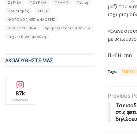
ΣΥΡΙΖΑ
ΤΟΥΡΚΙΑ
ΤΡΑΜΠ
Τέμπη
μαζί του για
Τουρισμός
ΥΓΕΙΑ
ισχυρισμούς
ΦΟΡΟΛΟΓΙΚΕΣ ΔΗΛΩΣΕΙΣ
ΧΡΙΣΤΟΥΓΕΝΝΑ
Χρηματιστήριο Αθηνών
«Ελεγε στου
τεχνητή νοημοσύνη
με αξιωματο
ΠΗΓΗ :cnn
ΑΚΟΛΟΥΘΗΣΤΕ ΜΑΣ
Tags:
ΕΜΒΟΛ
87k
Previous P
Followers
Τα εισοδ
στις φετ
δηλώσει