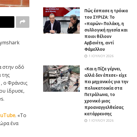
Πώς έσπασε η τρόικα
του ΣΥΡΙΖΑ: Το
«παρών» Πολάκη, η
συλλογική ηγεσία και
ποιοι θέλουν
Gymshark
Αρβανίτη, αντί
Φάμελλου
1 ΙΟΥΛΊΟΥ 2026
α στην οδό
«Και η Πίζα γέρνει,
 της
αλλά δεν έπεσε» είχε
πει μηχανικός για την
, ο Φράνσις
πολυκατοικία στα
ου ίδρυσε,
Πετράλωνα, το
s.
χρονικό μιας
προαναγγελθείσας
κατάρρευσης
ouTube
. «Το
1 ΙΟΥΛΊΟΥ 2026
τώρα ένα