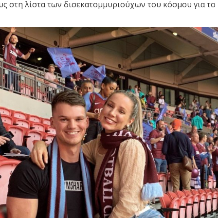
ς στη λίστα των δισεκατομμυριούχων του κόσμου για το 