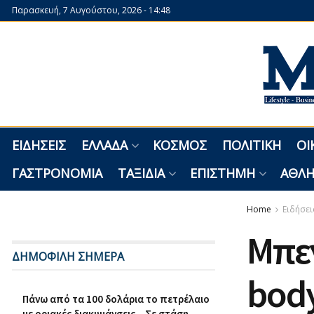
Παρασκευή, 7 Αυγούστου, 2026 - 14:48
ΕΙΔΉΣΕΙΣ
ΕΛΛΆΔΑ
ΚΌΣΜΟΣ
ΠΟΛΙΤΙΚΉ
ΟΙ
ΓΑΣΤΡΟΝΟΜΊΑ
ΤΑΞΊΔΙΑ
ΕΠΙΣΤΉΜΗ
ΑΘΛΗ
Home
Ειδήσει
Μπε
ΔΗΜΟΦΙΛΗ ΣΗΜΕΡΑ
body
Πάνω από τα 100 δολάρια το πετρέλαιο
με οριακές διακυμάνσεις – Σε στάση