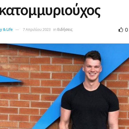
εκατομμυριούχος
0
 & Life
7 Απριλίου 2023
in
Ειδήσεις