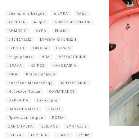
Champions League
e-ΕΦΚΑ
ΑΑΔΕ
ΑΚΙΝΗΤΑ
Αθήνα
ΔΗΜΟΣ ΑΘΗΝΑΙΩΝ
ΔΗΜΟΣΙΟ
ΔΥΠΑ
ΕΝΦΙΑ
ΕΠΕΝΔΥΣΕΙΣ
ΕΥΡΩΠΑΪΚΗ ΕΝΩΣΗ
ΕΥΡΩΠΗ
ΕΦΟΡΙΑ
Ελλάδα
Επιχειρήσεις
ΗΠΑ
ΘΕΣΣΑΛΟΝΙΚΗ
ΙΣΡΑΗΛ
ΚΑΙΡΟΣ
ΚΑΚΟΚΑΙΡΙΑ
ΚΙΝΑ
Καιρός σήμερα
Κυριάκος Μητσοτάκης
ΜΗΤΣΟΤΑΚΗΣ
Ντόναλντ Τραμπ
ΟΛΥΜΠΙΑΚΟΣ
ΟΥΚΡΑΝΊΑ
Οικονομία
ΠΑΝΑΘΗΝΑΙΚΟΣ
ΠΑΣΟΚ
Πρόγνωση καιρού
ΡΩΣΙΑ
ΣΑΝ ΣΉΜΕΡΑ
ΣΕΙΣΜΟΣ
ΣΥΝΤΑΞΕΙΣ
ΣΥΡΙΖΑ
ΤΟΥΡΚΙΑ
ΤΡΑΜΠ
Τέμπη