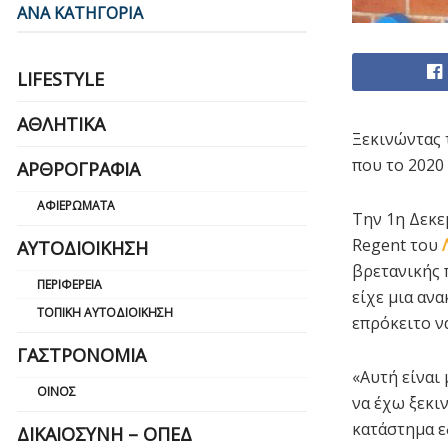
ΑΝΑ ΚΑΤΗΓΟΡΙΑ
LIFESTYLE
ΑΘΛΗΤΙΚΆ
Ξεκινώντας 
που το 2020
ΑΡΘΡΟΓΡΑΦΊΑ
ΑΦΙΕΡΏΜΑΤΑ
Την 1η Δεκε
Regent του
ΑΥΤΟΔΙΟΊΚΗΣΗ
βρετανικής 
ΠΕΡΙΦΈΡΕΙΑ
είχε μια αν
ΤΟΠΙΚΉ ΑΥΤΟΔΙΟΊΚΗΣΗ
επρόκειτο ν
ΓΑΣΤΡΟΝΟΜΊΑ
«Αυτή είναι 
ΟΊΝΟΣ
να έχω ξεκι
κατάστημα εδ
ΔΙΚΑΙΟΣΎΝΗ – ΟΠΕΔ