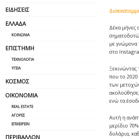
ΕΙΔΉΣΕΙΣ
Δισεκατομμυ
ΕΛΛΆΔΑ
Δέκα μήνες 
ΚΟΙΝΩΝΊΑ
σηματοδοτών
με γνώμονα τ
ΕΠΙΣΤΉΜΗ
στο Instagr
ΤΕΧΝΟΛΟΓΊΑ
Ξεκινώντας 
ΥΓΕΊΑ
που το 2020
ΚΌΣΜΟΣ
των μετοχών
ακολούθησε,
ΟΙΚΟΝΟΜΊΑ
ενώ τα έσοδ
REAL ESTATE
ΑΓΟΡΈΣ
Αυτή η ανάπ
ΕΠΙΧΕΙΡΕΊΝ
μερίδιο 70%
δολάρια, κα
ΠΕΡΙΒΆΛΛΟΝ