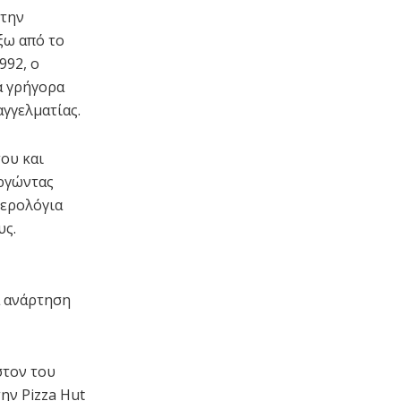
 την
έξω από το
992, ο
ά γρήγορα
αγγελματίας.
του και
ργώντας
μερολόγια
υς.
α ανάρτηση
στον του
ην Pizza Hut