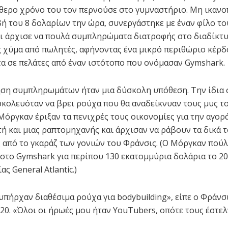
ύθερο χρόνο του τον περνούσε στο γυμναστήριο. Μη ικαν
βή του 8 δολαρίων την ώρα, συνεργάστηκε με έναν φίλο του
ι άρχισε να πουλά συμπληρώματα διατροφής στο διαδίκτυ
 χύμα από πωλητές, αφήνοντας ένα μικρό περιθώριο κέρδ
α σε πελάτες από έναν ιστότοπο που ονόμασαν Gymshark.
ση συμπληρωμάτων ήταν μια δύσκολη υπόθεση. Την ίδια σ
κολευόταν να βρει ρούχα που θα αναδείκνυαν τους μυς του
 Μόργκαν έριξαν τα πενιχρές τους οικονομίες για την αγορ
ή και μιας ραπτομηχανής και άρχισαν να ράβουν τα δικά 
 από το γκαράζ των γονιών του Φράνσις. (Ο Μόργκαν πούλ
 στο Gymshark για περίπου 130 εκατομμύρια δολάρια το 2
ς General Atlantic.)
υπήρχαν διαθέσιμα ρούχα για bodybuilding», είπε ο Φράνσ
020. «Όλοι οι ήρωές μου ήταν YouTubers, οπότε τους έστε