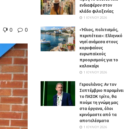
ενδιαφέρον στον
κλάδο φιλοξενίας
1 ΙΟΥΛΊΟΥ 2026
0
0
«Ήλιος, πολιτισμός,
περιπέτεια»: Ελληνικό
νησί ανάμεσα στους
κορυφαίους
ευρωπαϊκούς
προορισμούς για το
καλοκαίρι
1 ΙΟΥΛΊΟΥ 2026
Γερουλάνος: Αν τον
Σεπτέμβριο παραμένει
το ΠΑΣΟΚ τρίτο, θα
πούμε τη γνώμη μας
στα όργανα, όλοι
κρινόμαστε από τα
αποτελέσματα
1 ΙΟΥΛΊΟΥ 2026