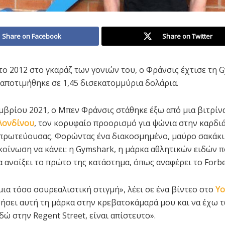
Share on Facebook
Share on Twitter
το 2012 στο γκαράζ των γονιών του, ο Φράνσις έχτισε τη 
 αποτιμήθηκε σε 1,45 δισεκατομμύρια δολάρια.
μβρίου 2021, ο Μπεν Φράνσις στάθηκε έξω από μια βιτρίν
Λονδίνου
, τον κορυφαίο προορισμό για ψώνια στην καρδιά
πρωτεύουσας. Φορώντας ένα διακοσμημένο, μαύρο σακάκι 
ακοίνωση να κάνει: η Gymshark, η μάρκα αθλητικών ειδών π
α ανοίξει το πρώτο της κατάστημα, όπως αναφέρει το Forbe
μια τόσο σουρεαλιστική στιγμή», λέει σε ένα βίντεο στο
Y
νήσει αυτή τη μάρκα στην κρεβατοκάμαρά μου και να έχω 
ώ στην Regent Street, είναι απίστευτο».