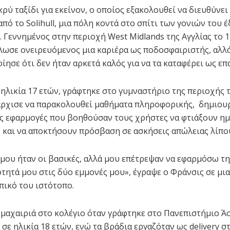
ρύ ταξίδι για εκείνον, ο οποίος εξακολουθεί να διευθύνει
πό το Solihull, μια πόλη κοντά στο σπίτι των γονιών του 
 Γεννημένος στην περιοχή West Midlands της Αγγλίας το 1
άλωσε ονειρευόμενος μια καριέρα ως ποδοσφαιριστής, αλλ
ίησε ότι δεν ήταν αρκετά καλός για να τα καταφέρει ως επ
ε ηλικία 17 ετών, γράφτηκε στο γυμναστήριο της περιοχής 
άρχισε να παρακολουθεί μαθήματα πληροφορικής, δημιου
ς εφαρμογές που βοηθούσαν τους χρήστες να φτιάξουν η
και να αποκτήσουν πρόσβαση σε ασκήσεις απώλειας λίπο
 μου ήταν οι βασικές, αλλά μου επέτρεψαν να εφαρμόσω τη
τητά μου στις δύο εμμονές μου», έγραψε ο Φράνσις σε μι
ικό του ιστότοπο.
 μαχαιριά στο κολέγιο όταν γράφτηκε στο Πανεπιστήμιο Ά
ε ηλικία 18 ετών, ενώ τα βράδια εργαζόταν ως delivery στ