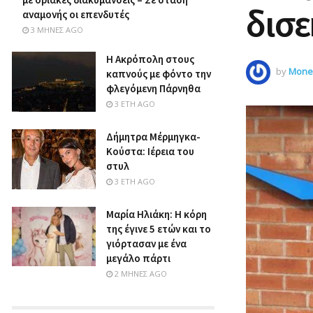
δισ
αναμονής οι επενδυτές
3 ΜΉΝΕΣ AGO
Η Ακρόπολη στους
by
Money
καπνούς με φόντο την
φλεγόμενη Πάρνηθα
3 ΈΤΗ AGO
Δήμητρα Μέρμηγκα-
Κούστα: Ιέρεια του
στυλ
3 ΈΤΗ AGO
Μαρία Ηλιάκη: Η κόρη
της έγινε 5 ετών και το
γιόρτασαν με ένα
μεγάλο πάρτι
2 ΜΉΝΕΣ AGO