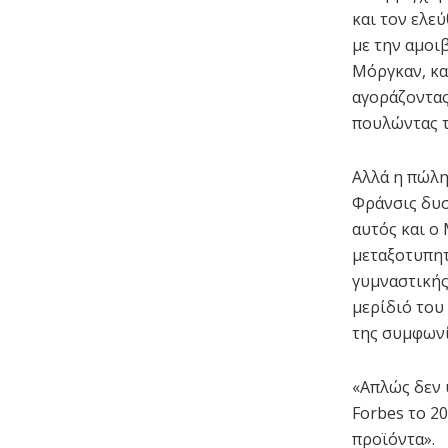
και τον ελε
με την αμοι
Μόργκαν, κα
αγοράζοντας
πουλώντας τ
Αλλά η πώλη
Φράνσις δυσ
αυτός και ο
μεταξοτυπητ
γυμναστικής
μερίδιό του
της συμφωνία
«Απλώς δεν 
Forbes το 2
προϊόντα».