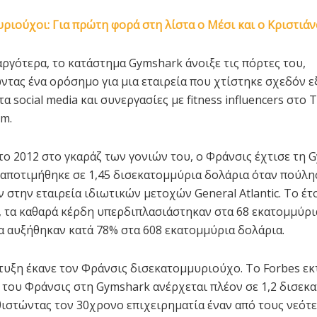
ριούχοι: Για πρώτη φορά στη λίστα ο Μέσι και ο Κριστιάν
αργότερα, το κατάστημα Gymshark άνοιξε τις πόρτες του,
τας ένα ορόσημο για μια εταιρεία που χτίστηκε σχεδόν 
α social media και συνεργασίες με fitness influencers στο 
am.
το 2012 στο γκαράζ των γονιών του, ο Φράνσις έχτισε τη 
 αποτιμήθηκε σε 1,45 δισεκατομμύρια δολάρια όταν πούλη
 στην εταιρεία ιδιωτικών μετοχών General Atlantic. Το έτ
 τα καθαρά κέρδη υπερδιπλασιάστηκαν στα 68 εκατομμύρι
α αυξήθηκαν κατά 78% στα 608 εκατομμύρια δολάρια.
τυξη έκανε τον Φράνσις δισεκατομμυριούχο. Το Forbes εκτ
 του Φράνσις στη Gymshark ανέρχεται πλέον σε 1,2 δισεκ
θιστώντας τον 30χρονο επιχειρηματία έναν από τους νεότ