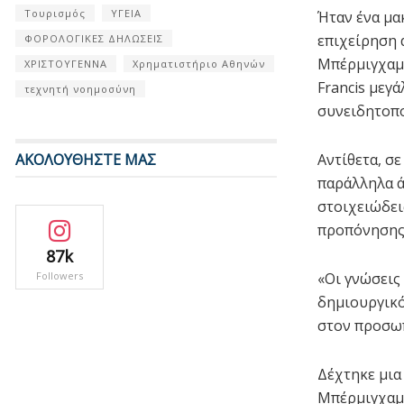
Τουρισμός
ΥΓΕΙΑ
Ήταν ένα μακ
επιχείρηση α
ΦΟΡΟΛΟΓΙΚΕΣ ΔΗΛΩΣΕΙΣ
Μπέρμιγχαμ.
ΧΡΙΣΤΟΥΓΕΝΝΑ
Χρηματιστήριο Αθηνών
Francis μεγ
τεχνητή νοημοσύνη
συνειδητοπο
ΑΚΟΛΟΥΘΗΣΤΕ ΜΑΣ
Αντίθετα, σ
παράλληλα 
στοιχειώδει
προπόνησης 
87k
Followers
«Οι γνώσεις
δημιουργικό
στον προσωπ
Δέχτηκε μια
Μπέρμιγχαμ σ