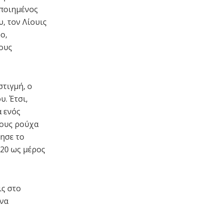
οποιημένος
, τον Λίουις
ο,
ους
τιγμή, ο
. Έτσι,
ά ενός
τους ρούχα
ησε το
020 ως μέρος
ις στο
λνα