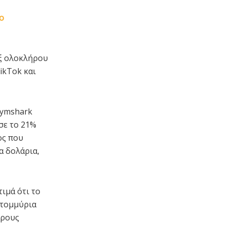
ο
εξ ολοκλήρου
TikTok και
Gymshark
σε το 21%
ος που
α δολάρια,
ιμά ότι το
ατομμύρια
ερους