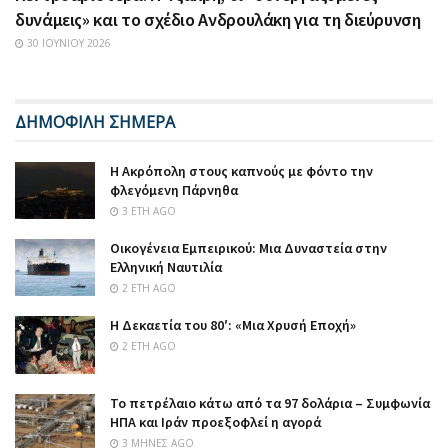
δυνάμεις» και το σχέδιο Ανδρουλάκη για τη διεύρυνση
30 ΙΟΥΝΊΟΥ 2026
ΔΗΜΟΦΙΛΗ ΣΗΜΕΡΑ
Η Ακρόπολη στους καπνούς με φόντο την
φλεγόμενη Πάρνηθα
3 ΈΤΗ AGO
Οικογένεια Εμπειρικού: Μια Δυναστεία στην
Ελληνική Ναυτιλία
2 ΈΤΗ AGO
Η Δεκαετία του 80′: «Μια Χρυσή Εποχή»
2 ΈΤΗ AGO
Το πετρέλαιο κάτω από τα 97 δολάρια – Συμφωνία
ΗΠΑ και Ιράν προεξοφλεί η αγορά
3 ΜΉΝΕΣ AGO