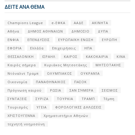
ΔΕΙΤΕ ΑΝΑ ΘΕΜΑ
Champions League
e-ΕΦΚΑ
ΑΑΔΕ
ΑΚΙΝΗΤΑ
Αθήνα
ΔΗΜΟΣ ΑΘΗΝΑΙΩΝ
ΔΗΜΟΣΙΟ
ΔΥΠΑ
ΕΝΦΙΑ
ΕΠΕΝΔΥΣΕΙΣ
ΕΥΡΩΠΑΪΚΗ ΕΝΩΣΗ
ΕΥΡΩΠΗ
ΕΦΟΡΙΑ
Ελλάδα
Επιχειρήσεις
ΗΠΑ
ΘΕΣΣΑΛΟΝΙΚΗ
ΙΣΡΑΗΛ
ΚΑΙΡΟΣ
ΚΑΚΟΚΑΙΡΙΑ
ΚΙΝΑ
Καιρός σήμερα
Κυριάκος Μητσοτάκης
ΜΗΤΣΟΤΑΚΗΣ
Ντόναλντ Τραμπ
ΟΛΥΜΠΙΑΚΟΣ
ΟΥΚΡΑΝΊΑ
Οικονομία
ΠΑΝΑΘΗΝΑΙΚΟΣ
ΠΑΣΟΚ
Πρόγνωση καιρού
ΡΩΣΙΑ
ΣΑΝ ΣΉΜΕΡΑ
ΣΕΙΣΜΟΣ
ΣΥΝΤΑΞΕΙΣ
ΣΥΡΙΖΑ
ΤΟΥΡΚΙΑ
ΤΡΑΜΠ
Τέμπη
Τουρισμός
ΥΓΕΙΑ
ΦΟΡΟΛΟΓΙΚΕΣ ΔΗΛΩΣΕΙΣ
ΧΡΙΣΤΟΥΓΕΝΝΑ
Χρηματιστήριο Αθηνών
τεχνητή νοημοσύνη