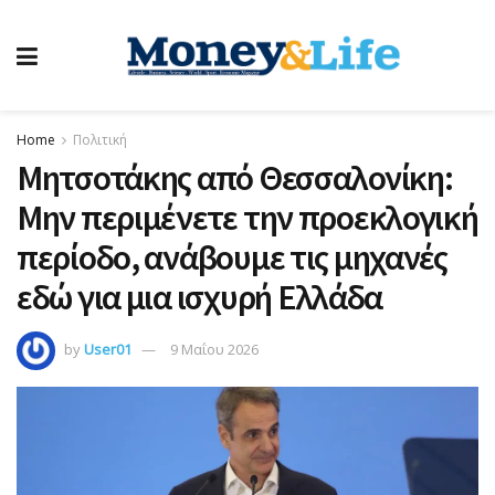
Home
Πολιτική
Μητσοτάκης από Θεσσαλονίκη:
Μην περιμένετε την προεκλογική
περίοδο, ανάβουμε τις μηχανές
εδώ για μια ισχυρή Ελλάδα
by
User01
9 Μαΐου 2026