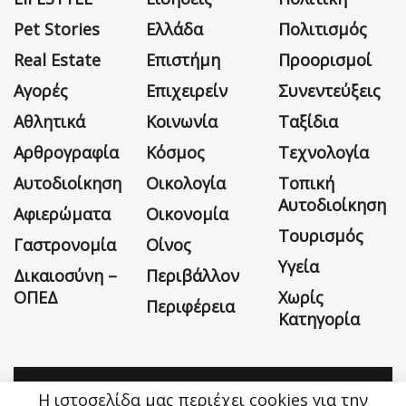
Pet Stories
Ελλάδα
Πολιτισμός
Real Estate
Επιστήμη
Προορισμοί
Αγορές
Επιχειρείν
Συνεντεύξεις
Αθλητικά
Κοινωνία
Ταξίδια
Αρθρογραφία
Κόσμος
Τεχνολογία
Αυτοδιοίκηση
Οικολογία
Τοπική
Αυτοδιοίκηση
Αφιερώματα
Οικονομία
Τουρισμός
Γαστρονομία
Οίνος
Υγεία
Δικαιοσύνη –
Περιβάλλον
ΟΠΕΔ
Χωρίς
Περιφέρεια
Κατηγορία
Η ιστοσελίδα μας περιέχει cookies για την