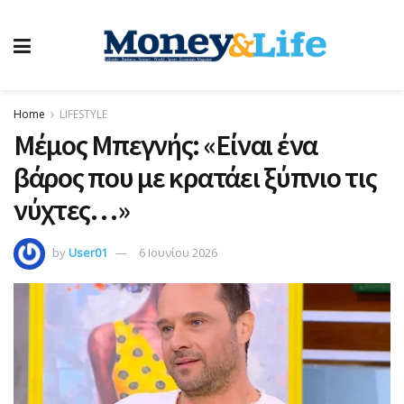
Home
LIFESTYLE
Μέμος Μπεγνής: «Είναι ένα
βάρος που με κρατάει ξύπνιο τις
νύχτες…»
by
User01
6 Ιουνίου 2026