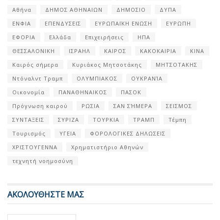
Αθήνα
ΔΗΜΟΣ ΑΘΗΝΑΙΩΝ
ΔΗΜΟΣΙΟ
ΔΥΠΑ
ΕΝΦΙΑ
ΕΠΕΝΔΥΣΕΙΣ
ΕΥΡΩΠΑΪΚΗ ΕΝΩΣΗ
ΕΥΡΩΠΗ
ΕΦΟΡΙΑ
Ελλάδα
Επιχειρήσεις
ΗΠΑ
ΘΕΣΣΑΛΟΝΙΚΗ
ΙΣΡΑΗΛ
ΚΑΙΡΟΣ
ΚΑΚΟΚΑΙΡΙΑ
ΚΙΝΑ
Καιρός σήμερα
Κυριάκος Μητσοτάκης
ΜΗΤΣΟΤΑΚΗΣ
Ντόναλντ Τραμπ
ΟΛΥΜΠΙΑΚΟΣ
ΟΥΚΡΑΝΊΑ
Οικονομία
ΠΑΝΑΘΗΝΑΙΚΟΣ
ΠΑΣΟΚ
Πρόγνωση καιρού
ΡΩΣΙΑ
ΣΑΝ ΣΉΜΕΡΑ
ΣΕΙΣΜΟΣ
ΣΥΝΤΑΞΕΙΣ
ΣΥΡΙΖΑ
ΤΟΥΡΚΙΑ
ΤΡΑΜΠ
Τέμπη
Τουρισμός
ΥΓΕΙΑ
ΦΟΡΟΛΟΓΙΚΕΣ ΔΗΛΩΣΕΙΣ
ΧΡΙΣΤΟΥΓΕΝΝΑ
Χρηματιστήριο Αθηνών
τεχνητή νοημοσύνη
ΑΚΟΛΟΥΘΗΣΤΕ ΜΑΣ