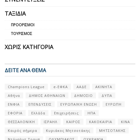
ΤΑΞΊΔΙΑ
ΠΡΟΟΡΙΣΜΟΊ
ΤΟΥΡΙΣΜΌΣ
ΧΩΡΊΣ ΚΑΤΗΓΟΡΊΑ
ΔΕΙΤΕ ΑΝΑ ΘΕΜΑ
Champions League
e-ΕΦΚΑ
ΑΑΔΕ
ΑΚΙΝΗΤΑ
Αθήνα
ΔΗΜΟΣ ΑΘΗΝΑΙΩΝ
ΔΗΜΟΣΙΟ
ΔΥΠΑ
ΕΝΦΙΑ
ΕΠΕΝΔΥΣΕΙΣ
ΕΥΡΩΠΑΪΚΗ ΕΝΩΣΗ
ΕΥΡΩΠΗ
ΕΦΟΡΙΑ
Ελλάδα
Επιχειρήσεις
ΗΠΑ
ΘΕΣΣΑΛΟΝΙΚΗ
ΙΣΡΑΗΛ
ΚΑΙΡΟΣ
ΚΑΚΟΚΑΙΡΙΑ
ΚΙΝΑ
Καιρός σήμερα
Κυριάκος Μητσοτάκης
ΜΗΤΣΟΤΑΚΗΣ
Ντόναλντ Τραμπ
ΟΛΥΜΠΙΑΚΟΣ
ΟΥΚΡΑΝΊΑ