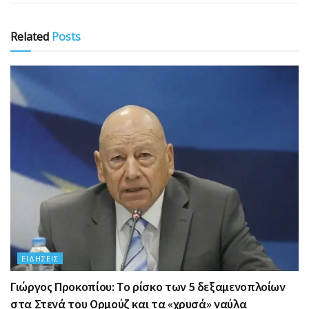
Related
Posts
ΕΙΔΉΣΕΙΣ
Γιώργος Προκοπίου: Το ρίσκο των 5 δεξαμενοπλοίων
στα Στενά του Ορμούζ και τα «χρυσά» ναύλα