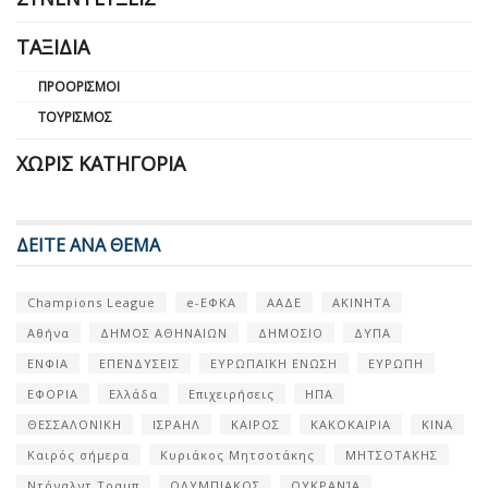
ΤΑΞΊΔΙΑ
ΠΡΟΟΡΙΣΜΟΊ
ΤΟΥΡΙΣΜΌΣ
ΧΩΡΊΣ ΚΑΤΗΓΟΡΊΑ
ΔΕΙΤΕ ΑΝΑ ΘΕΜΑ
Champions League
e-ΕΦΚΑ
ΑΑΔΕ
ΑΚΙΝΗΤΑ
Αθήνα
ΔΗΜΟΣ ΑΘΗΝΑΙΩΝ
ΔΗΜΟΣΙΟ
ΔΥΠΑ
ΕΝΦΙΑ
ΕΠΕΝΔΥΣΕΙΣ
ΕΥΡΩΠΑΪΚΗ ΕΝΩΣΗ
ΕΥΡΩΠΗ
ΕΦΟΡΙΑ
Ελλάδα
Επιχειρήσεις
ΗΠΑ
ΘΕΣΣΑΛΟΝΙΚΗ
ΙΣΡΑΗΛ
ΚΑΙΡΟΣ
ΚΑΚΟΚΑΙΡΙΑ
ΚΙΝΑ
Καιρός σήμερα
Κυριάκος Μητσοτάκης
ΜΗΤΣΟΤΑΚΗΣ
Ντόναλντ Τραμπ
ΟΛΥΜΠΙΑΚΟΣ
ΟΥΚΡΑΝΊΑ