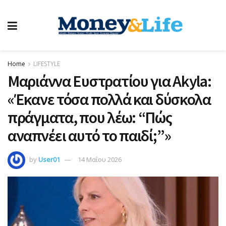
Home
LIFESTYLE
Μαριάννα Ευστρατίου για Akyla:
«Έκανε τόσα πολλά και δύσκολα
πράγματα, που λέω: “Πώς
αναπνέει αυτό το παιδί;”»
by
User01
14 Μαΐου 2026