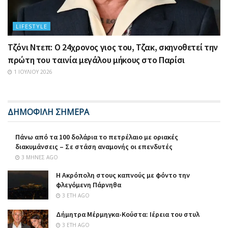
LIFESTYLE
Τζόνι Ντεπ: Ο 24χρονος γιος του, Τζακ, σκηνοθετεί την
πρώτη του ταινία μεγάλου μήκους στο Παρίσι
1 ΙΟΥΛΊΟΥ 2026
ΔΗΜΟΦΙΛΗ ΣΗΜΕΡΑ
Πάνω από τα 100 δολάρια το πετρέλαιο με οριακές
διακυμάνσεις – Σε στάση αναμονής οι επενδυτές
3 ΜΉΝΕΣ AGO
Η Ακρόπολη στους καπνούς με φόντο την
φλεγόμενη Πάρνηθα
3 ΈΤΗ AGO
Δήμητρα Μέρμηγκα-Κούστα: Ιέρεια του στυλ
3 ΈΤΗ AGO