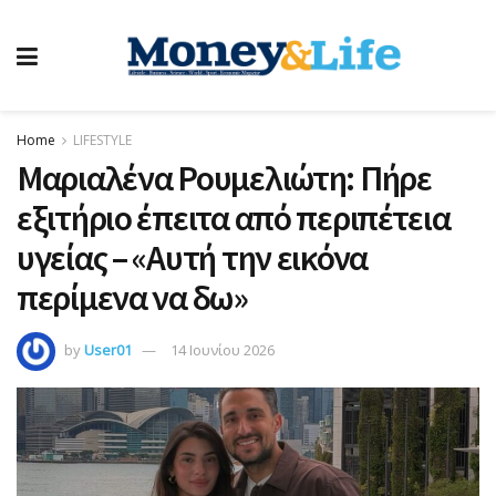
Home
LIFESTYLE
Μαριαλένα Ρουμελιώτη: Πήρε
εξιτήριο έπειτα από περιπέτεια
υγείας – «Αυτή την εικόνα
περίμενα να δω»
by
User01
14 Ιουνίου 2026