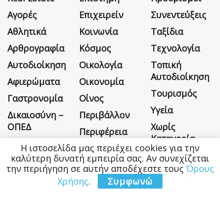
Αγορές
Επιχειρείν
Συνεντεύξεις
Αθλητικά
Κοινωνία
Ταξίδια
Αρθρογραφία
Κόσμος
Τεχνολογία
Αυτοδιοίκηση
Οικολογία
Τοπική
Αυτοδιοίκηση
Αφιερώματα
Οικονομία
Τουρισμός
Γαστρονομία
Οίνος
Υγεία
Δικαιοσύνη –
Περιβάλλον
ΟΠΕΔ
Χωρίς
Περιφέρεια
Κατηγορία
Η ιστοσελίδα μας περιέχει cookies για την
καλύτερη δυνατή εμπειρία σας. Αν συνεχίζεται
την περιήγηση σε αυτήν αποδέχεστε τους
Όρους
Χρήσης
.
Συμφωνώ
Η εταιρεία
Όροι Χρήσης
Επικοινωνία
Money&Life
©