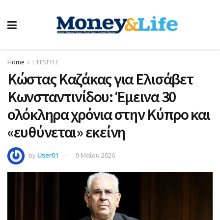
Home
LIFESTYLE
Κώστας Καζάκας για Ελισάβετ
Κωνσταντινίδου: Έμεινα 30
ολόκληρα χρόνια στην Κύπρο και
«ευθύνεται» εκείνη
by
User01
9 Μαΐου 2026