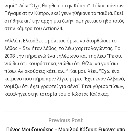
νησί;”. Λέω “Όχι, θα ρθεις στην Κύπρο”. Τέλος πάντων.
Πήγαμε στην Κύπρο, εκεί γεννηθήκανε τα παιδιά. Εκεί
στήθηκε απ’ την αρχή μια ζωή», αφηγείται ο ηθοποιός
στην κάμερα του Action24.
«Αλλά η Ελισάβετ φρόντισε όμως να διορθώσει το
λάθος – δεν ήταν λάθος, το λέω χαριτολογώντας. Το
2008 την πήρα εγώ ένα τηλέφωνο και της λέω “Ρε συ,
νιώθω ότι κουράστηκα, νιώθω ότι θέλω να γυρίσω
πίσω. Αν ακούσεις κάτι, αν…” Και μου λέει, “Έχω ένα
κείμενο που πήρα πριν λίγες μέρες. Έχει έναν Αλβανό,
νομίζω ότι έχει γραφτεί για σένα”. Έτσι γύρισα πίσω»,
καταλήγει στην ιστορία του ο Κώστας Καζάκας.
Previous Post
Πάνος Μουζουράκης – Μαριλού Κόζαρη: Εικόνες από