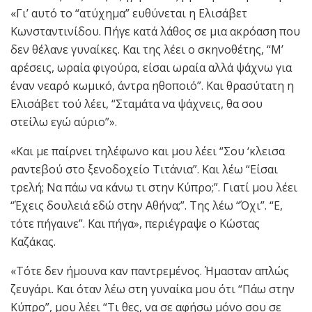
«Γι’ αυτό το “ατύχημα” ευθύνεται η Ελισάβετ
Κωνσταντινίδου. Πήγε κατά λάθος σε μια ακρόαση που
δεν θέλανε γυναίκες. Και της λέει ο σκηνοθέτης, “Μ’
αρέσεις, ωραία φιγούρα, είσαι ωραία αλλά ψάχνω για
έναν νεαρό κωμικό, άντρα ηθοποιό”. Και θρασύτατη η
Ελισάβετ τού λέει, “Σταμάτα να ψάχνεις, θα σου
στείλω εγώ αύριο”».
«Και με παίρνει τηλέφωνο και μου λέει “Σου ‘κλεισα
ραντεβού στο ξενοδοχείο Τιτάνια”. Και λέω “Είσαι
τρελή; Να πάω να κάνω τι στην Κύπρο;”. Γιατί μου λέει
“Έχεις δουλειά εδώ στην Αθήνα;”. Της λέω “Όχι”. “Ε,
τότε πήγαινε”. Και πήγα», περιέγραψε ο Κώστας
Καζάκας.
«Τότε δεν ήμουνα καν παντρεμένος. Ήμασταν απλώς
ζευγάρι. Και όταν λέω στη γυναίκα μου ότι “Πάω στην
Κύπρο”, μου λέει “Τι θες, να σε αφήσω μόνο σου σε