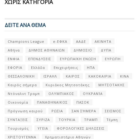
ΧΩΡΊΣ ΚΑΤΗΓΟΡΊΑ
ΔΕΙΤΕ ΑΝΑ ΘΕΜΑ
Champions League
e-ΕΦΚΑ
ΑΑΔΕ
ΑΚΙΝΗΤΑ
Αθήνα
ΔΗΜΟΣ ΑΘΗΝΑΙΩΝ
ΔΗΜΟΣΙΟ
ΔΥΠΑ
ΕΝΦΙΑ
ΕΠΕΝΔΥΣΕΙΣ
ΕΥΡΩΠΑΪΚΗ ΕΝΩΣΗ
ΕΥΡΩΠΗ
ΕΦΟΡΙΑ
Ελλάδα
Επιχειρήσεις
ΗΠΑ
ΘΕΣΣΑΛΟΝΙΚΗ
ΙΣΡΑΗΛ
ΚΑΙΡΟΣ
ΚΑΚΟΚΑΙΡΙΑ
ΚΙΝΑ
Καιρός σήμερα
Κυριάκος Μητσοτάκης
ΜΗΤΣΟΤΑΚΗΣ
Ντόναλντ Τραμπ
ΟΛΥΜΠΙΑΚΟΣ
ΟΥΚΡΑΝΊΑ
Οικονομία
ΠΑΝΑΘΗΝΑΙΚΟΣ
ΠΑΣΟΚ
Πρόγνωση καιρού
ΡΩΣΙΑ
ΣΑΝ ΣΉΜΕΡΑ
ΣΕΙΣΜΟΣ
ΣΥΝΤΑΞΕΙΣ
ΣΥΡΙΖΑ
ΤΟΥΡΚΙΑ
ΤΡΑΜΠ
Τέμπη
Τουρισμός
ΥΓΕΙΑ
ΦΟΡΟΛΟΓΙΚΕΣ ΔΗΛΩΣΕΙΣ
ΧΡΙΣΤΟΥΓΕΝΝΑ
Χρηματιστήριο Αθηνών