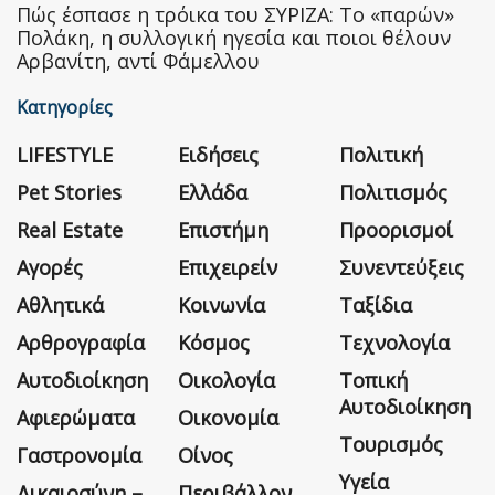
Πώς έσπασε η τρόικα του ΣΥΡΙΖΑ: Το «παρών»
Πολάκη, η συλλογική ηγεσία και ποιοι θέλουν
Αρβανίτη, αντί Φάμελλου
Κατηγορίες
LIFESTYLE
Ειδήσεις
Πολιτική
Pet Stories
Ελλάδα
Πολιτισμός
Real Estate
Επιστήμη
Προορισμοί
Αγορές
Επιχειρείν
Συνεντεύξεις
Αθλητικά
Κοινωνία
Ταξίδια
Αρθρογραφία
Κόσμος
Τεχνολογία
Αυτοδιοίκηση
Οικολογία
Τοπική
Αυτοδιοίκηση
Αφιερώματα
Οικονομία
Τουρισμός
Γαστρονομία
Οίνος
Υγεία
Δικαιοσύνη –
Περιβάλλον