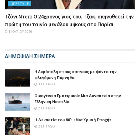
LIFESTYLE
Τζόνι Ντεπ: Ο 24χρονος γιος του, Τζακ, σκηνοθετεί την
πρώτη του ταινία μεγάλου μήκους στο Παρίσι
1 ΙΟΥΛΊΟΥ 2026
ΔΗΜΟΦΙΛΗ ΣΗΜΕΡΑ
Η Ακρόπολη στους καπνούς με φόντο την
φλεγόμενη Πάρνηθα
3 ΈΤΗ AGO
Οικογένεια Εμπειρικού: Μια Δυναστεία στην
Ελληνική Ναυτιλία
2 ΈΤΗ AGO
Η Δεκαετία του 80′: «Μια Χρυσή Εποχή»
2 ΈΤΗ AGO