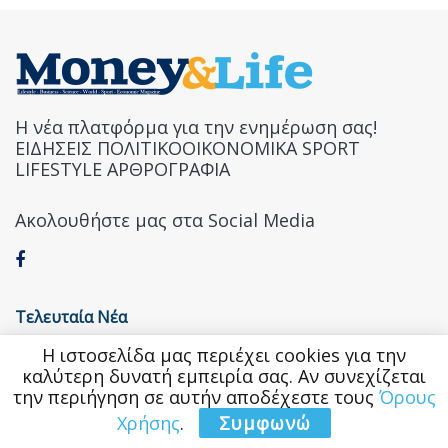
Η νέα πλατφόρμα για την ενημέρωση σας!
ΕΙΔΗΣΕΙΣ ΠΟΛΙΤΙΚΟΟΙΚΟΝΟΜΙΚΑ SPORT
LIFESTYLE ΑΡΘΡΟΓΡΑΦΙΑ
Ακολουθήστε μας στα Social Media
Τελευταία Νέα
Η ιστοσελίδα μας περιέχει cookies για την
Nούμερο 1 η Ελλάδα ως προς το επενδυτικό
καλύτερη δυνατή εμπειρία σας. Αν συνεχίζεται
ενδιαφέρον στον κλάδο φιλοξενίας
την περιήγηση σε αυτήν αποδέχεστε τους
Όρους
«Ήλιος, πολιτισμός, περιπέτεια»: Ελληνικό νησί
Χρήσης
.
Συμφωνώ
ανάμεσα στους κορυφαίους ευρωπαϊκούς