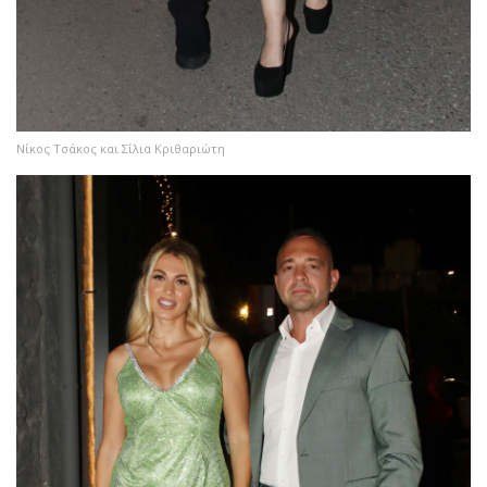
Νίκος Τσάκος και Σίλια Κριθαριώτη