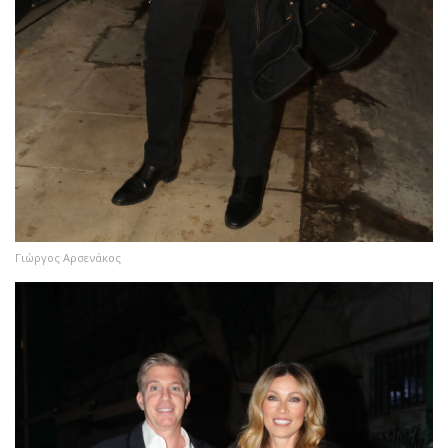
Γιώργος Αρσενάκος