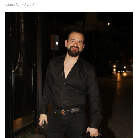
Κίμπερλι Γκιλφόιλ