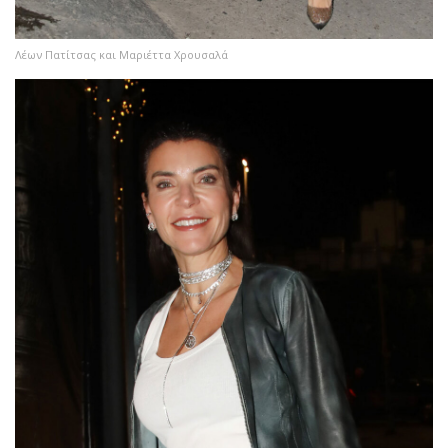
Λέων Πατίτσας και Μαριέττα Χρουσαλά