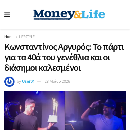
Home
LIFESTYLE
Κωνσταντίνος Αργυρός: Το πάρτι
για τα 40ά του γενέθλια και οι
διάσημοι καλεσμένοι
by
User01
23 Μαΐου 2026