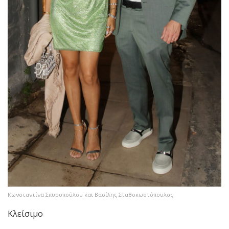
Κωνσταντίνα Σπυροπούλου και Βασίλης Σταθοκωστόπουλος
Κλείσιμο