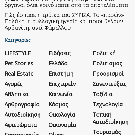
όργανα, όλοι κρινόμαστε από τα αποτελέσματα
Πώς έσπασε η τρόικα του ΣΥΡΙΖΑ: Το «παρών»
Πολάκη, η συλλογική ηγεσία και ποιοι θέλουν
Αρβανίτη, αντί Φάμελλου
Κατηγορίες
LIFESTYLE
Ειδήσεις
Πολιτική
Pet Stories
Ελλάδα
Πολιτισμός
Real Estate
Επιστήμη
Προορισμοί
Αγορές
Επιχειρείν
Συνεντεύξεις
Αθλητικά
Κοινωνία
Ταξίδια
Αρθρογραφία
Κόσμος
Τεχνολογία
Αυτοδιοίκηση
Οικολογία
Τοπική
Αυτοδιοίκηση
Αφιερώματα
Οικονομία
Τουρισμός
Γαστρονομία
Οίνος