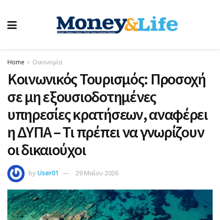
Home
Οικονομία
Κοινωνικός Τουρισμός: Προσοχή
σε μη εξουσιοδοτημένες
υπηρεσίες κρατήσεων, αναφέρει
η ΔΥΠΑ – Τι πρέπει να γνωρίζουν
οι δικαιούχοι
by
User01
29 Μαΐου 2026