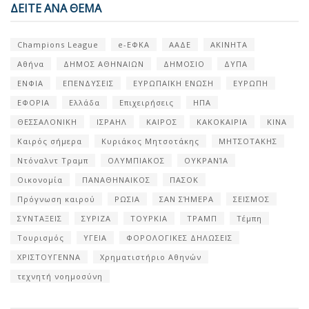
ΔΕΙΤΕ ΑΝΑ ΘΕΜΑ
Champions League
e-ΕΦΚΑ
ΑΑΔΕ
ΑΚΙΝΗΤΑ
Αθήνα
ΔΗΜΟΣ ΑΘΗΝΑΙΩΝ
ΔΗΜΟΣΙΟ
ΔΥΠΑ
ΕΝΦΙΑ
ΕΠΕΝΔΥΣΕΙΣ
ΕΥΡΩΠΑΪΚΗ ΕΝΩΣΗ
ΕΥΡΩΠΗ
ΕΦΟΡΙΑ
Ελλάδα
Επιχειρήσεις
ΗΠΑ
ΘΕΣΣΑΛΟΝΙΚΗ
ΙΣΡΑΗΛ
ΚΑΙΡΟΣ
ΚΑΚΟΚΑΙΡΙΑ
ΚΙΝΑ
Καιρός σήμερα
Κυριάκος Μητσοτάκης
ΜΗΤΣΟΤΑΚΗΣ
Ντόναλντ Τραμπ
ΟΛΥΜΠΙΑΚΟΣ
ΟΥΚΡΑΝΊΑ
Οικονομία
ΠΑΝΑΘΗΝΑΙΚΟΣ
ΠΑΣΟΚ
Πρόγνωση καιρού
ΡΩΣΙΑ
ΣΑΝ ΣΉΜΕΡΑ
ΣΕΙΣΜΟΣ
ΣΥΝΤΑΞΕΙΣ
ΣΥΡΙΖΑ
ΤΟΥΡΚΙΑ
ΤΡΑΜΠ
Τέμπη
Τουρισμός
ΥΓΕΙΑ
ΦΟΡΟΛΟΓΙΚΕΣ ΔΗΛΩΣΕΙΣ
ΧΡΙΣΤΟΥΓΕΝΝΑ
Χρηματιστήριο Αθηνών
τεχνητή νοημοσύνη