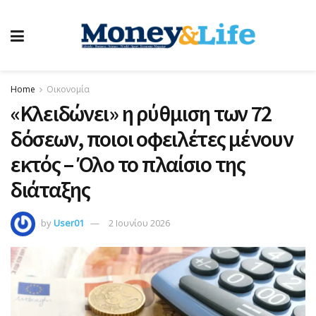
Home
Οικονομία
«Κλειδώνει» η ρύθμιση των 72
δόσεων, ποιοι οφειλέτες μένουν
εκτός – Όλο το πλαίσιο της
διάταξης
by
User01
2 Ιουνίου 2026