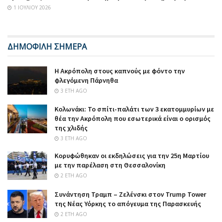
1 ΙΟΥΛΊΟΥ 2026
ΔΗΜΟΦΙΛΗ ΣΗΜΕΡΑ
Η Ακρόπολη στους καπνούς με φόντο την
φλεγόμενη Πάρνηθα
3 ΈΤΗ AGO
Κολωνάκι: Το σπίτι-παλάτι των 3 εκατομμυρίων με
θέα την Ακρόπολη που εσωτερικά είναι ο ορισμός
της χλιδής
3 ΈΤΗ AGO
Κορυφώθηκαν οι εκδηλώσεις για την 25η Μαρτίου
με την παρέλαση στη Θεσσαλονίκη
2 ΈΤΗ AGO
Συνάντηση Τραμπ – Ζελένσκι στον Trump Tower
της Νέας Υόρκης το απόγευμα της Παρασκευής
2 ΈΤΗ AGO