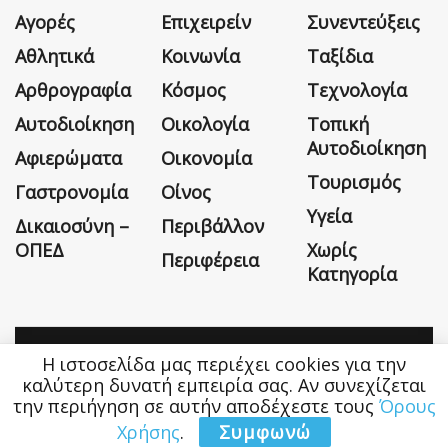
Αγορές
Επιχειρείν
Συνεντεύξεις
Αθλητικά
Κοινωνία
Ταξίδια
Αρθρογραφία
Κόσμος
Τεχνολογία
Αυτοδιοίκηση
Οικολογία
Τοπική
Αυτοδιοίκηση
Αφιερώματα
Οικονομία
Τουρισμός
Γαστρονομία
Οίνος
Υγεία
Δικαιοσύνη –
Περιβάλλον
ΟΠΕΔ
Χωρίς
Περιφέρεια
Κατηγορία
Η ιστοσελίδα μας περιέχει cookies για την
Η εταιρεία
Όροι Χρήσης
Επικοινωνία
καλύτερη δυνατή εμπειρία σας. Αν συνεχίζεται
την περιήγηση σε αυτήν αποδέχεστε τους
Όρους
Money&Life
©
Χρήσης
.
Συμφωνώ