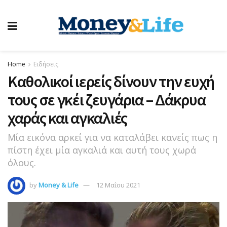
Home
Ειδήσεις
Καθολικοί ιερείς δίνουν την ευχή
τους σε γκέι ζευγάρια – Δάκρυα
χαράς και αγκαλιές
Μία εικόνα αρκεί για να καταλάβει κανείς πως η
πίστη έχει μία αγκαλιά και αυτή τους χωρά
όλους.
by
Money & Life
12 Μαΐου 2021