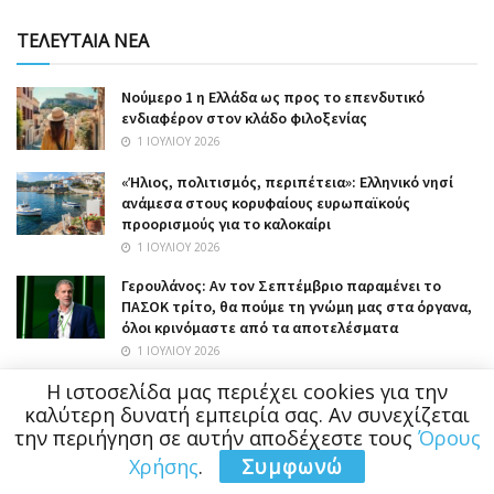
ΤΕΛΕΥΤΑΙΑ ΝΕΑ
Nούμερο 1 η Ελλάδα ως προς το επενδυτικό
ενδιαφέρον στον κλάδο φιλοξενίας
1 ΙΟΥΛΊΟΥ 2026
«Ήλιος, πολιτισμός, περιπέτεια»: Ελληνικό νησί
ανάμεσα στους κορυφαίους ευρωπαϊκούς
προορισμούς για το καλοκαίρι
1 ΙΟΥΛΊΟΥ 2026
Γερουλάνος: Αν τον Σεπτέμβριο παραμένει το
ΠΑΣΟΚ τρίτο, θα πούμε τη γνώμη μας στα όργανα,
όλοι κρινόμαστε από τα αποτελέσματα
1 ΙΟΥΛΊΟΥ 2026
Η ιστοσελίδα μας περιέχει cookies για την
Πώς έσπασε η τρόικα του ΣΥΡΙΖΑ: Το «παρών»
Πολάκη, η συλλογική ηγεσία και ποιοι θέλουν
καλύτερη δυνατή εμπειρία σας. Αν συνεχίζεται
Αρβανίτη, αντί Φάμελλου
την περιήγηση σε αυτήν αποδέχεστε τους
Όρους
1 ΙΟΥΛΊΟΥ 2026
Χρήσης
.
Συμφωνώ
«Και η Πίζα γέρνει, αλλά δεν έπεσε» είχε πει