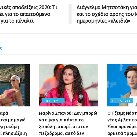
ικές αποδείξεις 2020: Τι
Διάγγελμα Μητσοτάκη για
ει για το απαιτούμενο
και το σχέδιο άρσης του 
 για το πέναλτι
ημερομηνίες «κλειδιά»
s
LIFESTYLE
LIFESTYLE
μαρά
Μαρίνα Σπανού: Δεν μπορώ
Ο Τζέιμς Νόρτο
αι με μαγιό
να είμαι για πάντα το
νέος Άμλετ το
ίγη ακόμη
ξυπόλητο κορίτσι στον
Είναι προνόμι
 πλησιάζει η
πεζόδρομο, αυτό δεν
αρκετά τρομα