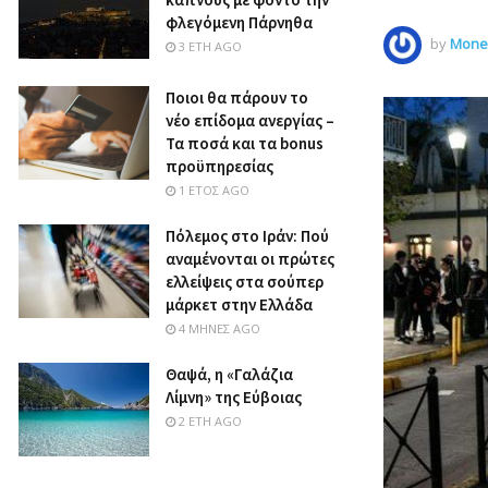
φλεγόμενη Πάρνηθα
by
Money
3 ΈΤΗ AGO
Ποιοι θα πάρουν το
νέο επίδομα ανεργίας –
Τα ποσά και τα bonus
προϋπηρεσίας
1 ΈΤΟΣ AGO
Πόλεμος στο Ιράν: Πού
αναμένονται οι πρώτες
ελλείψεις στα σούπερ
μάρκετ στην Ελλάδα
4 ΜΉΝΕΣ AGO
Θαψά, η «Γαλάζια
Λίμνη» της Εύβοιας
2 ΈΤΗ AGO