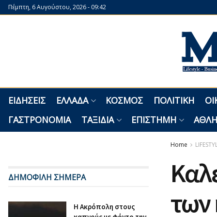
Πέμπτη, 6 Αυγούστου, 2026 - 09:42
ΕΙΔΉΣΕΙΣ
ΕΛΛΆΔΑ
ΚΌΣΜΟΣ
ΠΟΛΙΤΙΚΉ
ΟΙ
ΓΑΣΤΡΟΝΟΜΊΑ
ΤΑΞΊΔΙΑ
ΕΠΙΣΤΉΜΗ
ΑΘΛΗ
Home
LIFESTY
Καλε
ΔΗΜΟΦΙΛΗ ΣΗΜΕΡΑ
των
Η Ακρόπολη στους
καπνούς με φόντο την