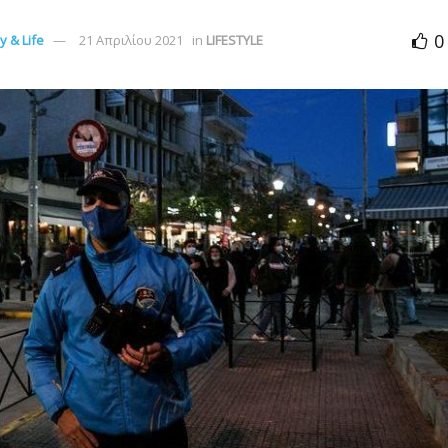
0
 & Life
21 Απριλίου 2021
in
LIFESTYLE