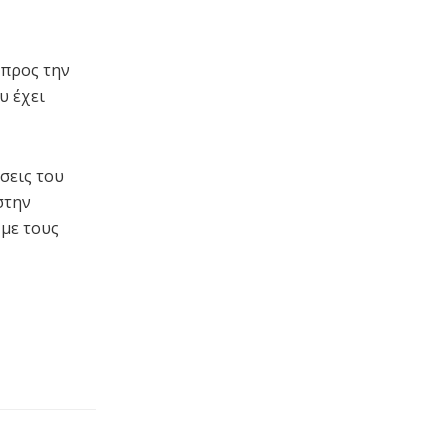
 προς την
υ έχει
σεις του
στην
με τους