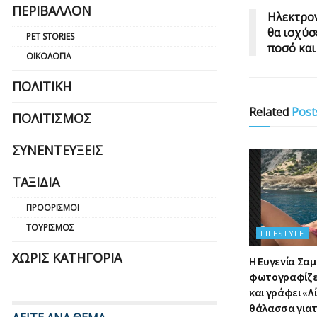
ΠΕΡΙΒΆΛΛΟΝ
Ηλεκτρον
θα ισχύσ
PET STORIES
ποσό και
ΟΙΚΟΛΟΓΊΑ
ΠΟΛΙΤΙΚΉ
Related
Post
ΠΟΛΙΤΙΣΜΌΣ
ΣΥΝΕΝΤΕΎΞΕΙΣ
ΤΑΞΊΔΙΑ
ΠΡΟΟΡΙΣΜΟΊ
ΤΟΥΡΙΣΜΌΣ
LIFESTYLE
ΧΩΡΊΣ ΚΑΤΗΓΟΡΊΑ
Η Ευγενία Σα
φωτογραφίζετ
και γράφει «Λ
θάλασσα γιατί