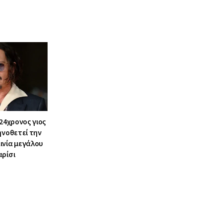
 24χρονος γιος
ηνοθετεί την
ινία μεγάλου
αρίσι