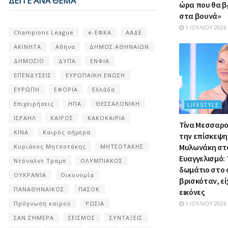
ΔΕΙΤΕ ΑΝΑ ΘΕΜΑ
ώρα που θα β
στα βουνά»
1 ΙΟΥΛΊΟΥ 2026
Champions League
e-ΕΦΚΑ
ΑΑΔΕ
ΑΚΙΝΗΤΑ
Αθήνα
ΔΗΜΟΣ ΑΘΗΝΑΙΩΝ
ΔΗΜΟΣΙΟ
ΔΥΠΑ
ΕΝΦΙΑ
ΕΠΕΝΔΥΣΕΙΣ
ΕΥΡΩΠΑΪΚΗ ΕΝΩΣΗ
ΕΥΡΩΠΗ
ΕΦΟΡΙΑ
Ελλάδα
Επιχειρήσεις
ΗΠΑ
ΘΕΣΣΑΛΟΝΙΚΗ
LIFESTYLE
ΙΣΡΑΗΛ
ΚΑΙΡΟΣ
ΚΑΚΟΚΑΙΡΙΑ
Τίνα Μεσσαρο
ΚΙΝΑ
Καιρός σήμερα
την επίσκεψη 
Μυλωνάκη στ
Κυριάκος Μητσοτάκης
ΜΗΤΣΟΤΑΚΗΣ
Ευαγγελισμό: 
Ντόναλντ Τραμπ
ΟΛΥΜΠΙΑΚΟΣ
δωμάτιο στο 
ΟΥΚΡΑΝΊΑ
Οικονομία
βρισκόταν, εί
ΠΑΝΑΘΗΝΑΙΚΟΣ
ΠΑΣΟΚ
εικόνες
Πρόγνωση καιρού
ΡΩΣΙΑ
1 ΙΟΥΛΊΟΥ 2026
ΣΑΝ ΣΉΜΕΡΑ
ΣΕΙΣΜΟΣ
ΣΥΝΤΑΞΕΙΣ