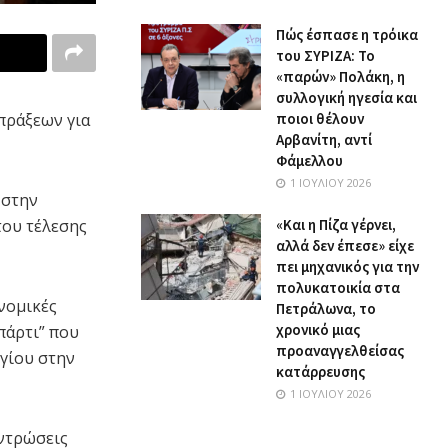
Πώς έσπασε η τρόικα
του ΣΥΡΙΖΑ: Το
«παρών» Πολάκη, η
συλλογική ηγεσία και
ποιοι θέλουν
πράξεων για
Αρβανίτη, αντί
Φάμελλου
1 ΙΟΥΛΊΟΥ 2026
 στην
«Και η Πίζα γέρνει,
του τέλεσης
αλλά δεν έπεσε» είχε
πει μηχανικός για την
πολυκατοικία στα
νομικές
Πετράλωνα, το
χρονικό μιας
πάρτι” που
προαναγγελθείσας
γίου στην
κατάρρευσης
1 ΙΟΥΛΊΟΥ 2026
εντρώσεις