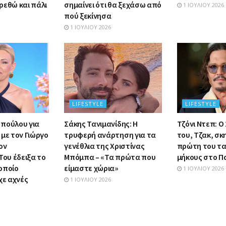
ρεθώ και πάλι
σημαίνει ότι θα ξεχάσω από
1 ΙΟΥΛΊΟΥ 2026
πού ξεκίνησα
1 ΙΟΥΛΊΟΥ 2026
LIFESTYLE
LIFESTYLE
πούλου για
Σάκης Τανιμανίδης: Η
Τζόνι Ντεπ: Ο
με τον Γιώργο
τρυφερή ανάρτηση για τα
του, Τζακ, σκ
ον
γενέθλια της Χριστίνας
πρώτη του τα
Του έδειξα το
Μπόμπα – «Τα πρώτα που
μήκους στο Π
οποίο
είμαστε χώρια»
1 ΙΟΥΛΊΟΥ 2026
χε αχνές
1 ΙΟΥΛΊΟΥ 2026