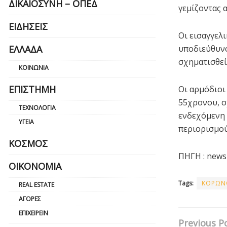
ΔΙΚΑΙΟΣΎΝΗ – ΟΠΕΔ
γεμίζοντας 
ΕΙΔΉΣΕΙΣ
Οι εισαγγελ
ΕΛΛΆΔΑ
υποδιεύθυνσ
σχηματισθεί
ΚΟΙΝΩΝΊΑ
ΕΠΙΣΤΉΜΗ
Οι αρμόδιοι
55χρονου, σ
ΤΕΧΝΟΛΟΓΊΑ
ενδεχόμενη 
ΥΓΕΊΑ
περιορισμού
ΚΌΣΜΟΣ
ΠΗΓΗ : news
ΟΙΚΟΝΟΜΊΑ
Tags:
ΚΟΡΩΝ
REAL ESTATE
ΑΓΟΡΈΣ
ΕΠΙΧΕΙΡΕΊΝ
Previous P