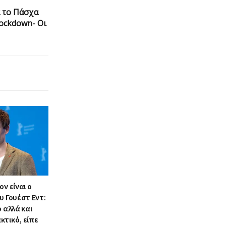
 το Πάσχα
lockdown- Οι
ν είναι ο
υ Γουέστ Εντ:
ο αλλά και
κτικό, είπε