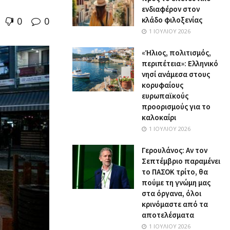
ενδιαφέρον στον
0
0
κλάδο φιλοξενίας
1 ΙΟΥΛΊΟΥ 2026
«Ήλιος, πολιτισμός,
περιπέτεια»: Ελληνικό
νησί ανάμεσα στους
κορυφαίους
ευρωπαϊκούς
προορισμούς για το
καλοκαίρι
1 ΙΟΥΛΊΟΥ 2026
Γερουλάνος: Αν τον
Σεπτέμβριο παραμένει
το ΠΑΣΟΚ τρίτο, θα
πούμε τη γνώμη μας
στα όργανα, όλοι
κρινόμαστε από τα
αποτελέσματα
1 ΙΟΥΛΊΟΥ 2026