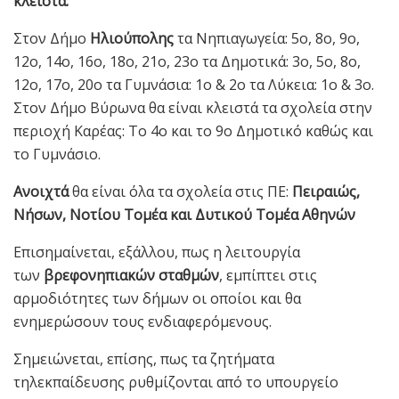
κλειστά:
Στον Δήμο
Ηλιούπολης
τα Νηπιαγωγεία: 5ο, 8ο, 9ο,
12ο, 14ο, 16ο, 18ο, 21ο, 23ο τα Δημοτικά: 3ο, 5ο, 8ο,
12ο, 17ο, 20ο τα Γυμνάσια: 1ο & 2ο τα Λύκεια: 1ο & 3ο.
Στον Δήμο Βύρωνα θα είναι κλειστά τα σχολεία στην
περιοχή Καρέας: Το 4ο και το 9ο Δημοτικό καθώς και
το Γυμνάσιο.
Ανοιχτά
θα είναι όλα τα σχολεία στις ΠΕ:
Πειραιώς,
Νήσων, Νοτίου Τομέα και Δυτικού Τομέα Αθηνών
Επισημαίνεται, εξάλλου, πως η λειτουργία
των
βρεφονηπιακών σταθμών
, εμπίπτει στις
αρμοδιότητες των δήμων οι οποίοι και θα
ενημερώσουν τους ενδιαφερόμενους.
Σημειώνεται, επίσης, πως τα ζητήματα
τηλεκπαίδευσης ρυθμίζονται από το υπουργείο