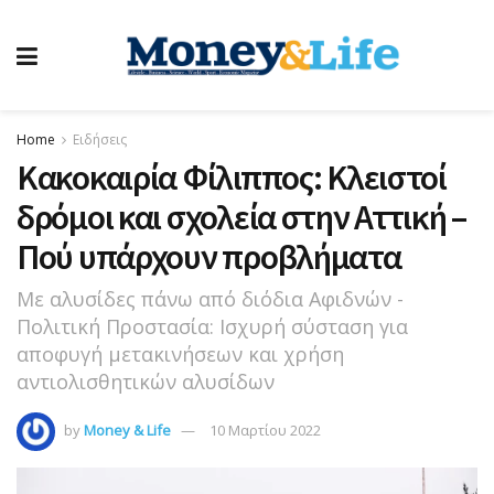
Home
Ειδήσεις
Κακοκαιρία Φίλιππος: Κλειστοί
δρόμοι και σχολεία στην Αττική –
Πού υπάρχουν προβλήματα
Με αλυσίδες πάνω από διόδια Αφιδνών -
Πολιτική Προστασία: Ισχυρή σύσταση για
αποφυγή μετακινήσεων και χρήση
αντιολισθητικών αλυσίδων
by
Money & Life
10 Μαρτίου 2022