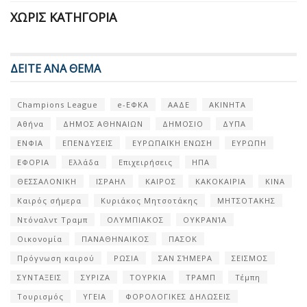
ΧΩΡΊΣ ΚΑΤΗΓΟΡΊΑ
ΔΕΙΤΕ ΑΝΑ ΘΕΜΑ
Champions League
e-ΕΦΚΑ
ΑΑΔΕ
ΑΚΙΝΗΤΑ
Αθήνα
ΔΗΜΟΣ ΑΘΗΝΑΙΩΝ
ΔΗΜΟΣΙΟ
ΔΥΠΑ
ΕΝΦΙΑ
ΕΠΕΝΔΥΣΕΙΣ
ΕΥΡΩΠΑΪΚΗ ΕΝΩΣΗ
ΕΥΡΩΠΗ
ΕΦΟΡΙΑ
Ελλάδα
Επιχειρήσεις
ΗΠΑ
ΘΕΣΣΑΛΟΝΙΚΗ
ΙΣΡΑΗΛ
ΚΑΙΡΟΣ
ΚΑΚΟΚΑΙΡΙΑ
ΚΙΝΑ
Καιρός σήμερα
Κυριάκος Μητσοτάκης
ΜΗΤΣΟΤΑΚΗΣ
Ντόναλντ Τραμπ
ΟΛΥΜΠΙΑΚΟΣ
ΟΥΚΡΑΝΊΑ
Οικονομία
ΠΑΝΑΘΗΝΑΙΚΟΣ
ΠΑΣΟΚ
Πρόγνωση καιρού
ΡΩΣΙΑ
ΣΑΝ ΣΉΜΕΡΑ
ΣΕΙΣΜΟΣ
ΣΥΝΤΑΞΕΙΣ
ΣΥΡΙΖΑ
ΤΟΥΡΚΙΑ
ΤΡΑΜΠ
Τέμπη
Τουρισμός
ΥΓΕΙΑ
ΦΟΡΟΛΟΓΙΚΕΣ ΔΗΛΩΣΕΙΣ