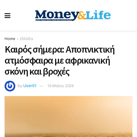
Home
Ελλάδα
Καιρός σήμερα: Αποπνικτική
ατμόσφαιρα με αφρικανική
σκόνη και βροχές
by
User01
16 Μαΐου 2026