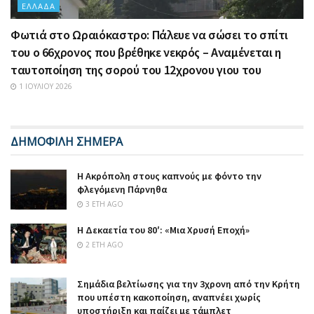
ΕΛΛΆΔΑ
Φωτιά στο Ωραιόκαστρο: Πάλευε να σώσει το σπίτι
του ο 66χρονος που βρέθηκε νεκρός – Αναμένεται η
ταυτοποίηση της σορού του 12χρονου γιου του
1 ΙΟΥΛΊΟΥ 2026
ΔΗΜΟΦΙΛΗ ΣΗΜΕΡΑ
Η Ακρόπολη στους καπνούς με φόντο την
φλεγόμενη Πάρνηθα
3 ΈΤΗ AGO
Η Δεκαετία του 80′: «Μια Χρυσή Εποχή»
2 ΈΤΗ AGO
Σημάδια βελτίωσης για την 3χρονη από την Κρήτη
που υπέστη κακοποίηση, αναπνέει χωρίς
υποστήριξη και παίζει με τάμπλετ