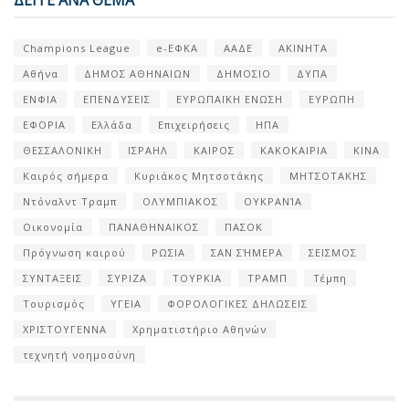
ΔΕΙΤΕ ΑΝΑ ΘΕΜΑ
Champions League
e-ΕΦΚΑ
ΑΑΔΕ
ΑΚΙΝΗΤΑ
Αθήνα
ΔΗΜΟΣ ΑΘΗΝΑΙΩΝ
ΔΗΜΟΣΙΟ
ΔΥΠΑ
ΕΝΦΙΑ
ΕΠΕΝΔΥΣΕΙΣ
ΕΥΡΩΠΑΪΚΗ ΕΝΩΣΗ
ΕΥΡΩΠΗ
ΕΦΟΡΙΑ
Ελλάδα
Επιχειρήσεις
ΗΠΑ
ΘΕΣΣΑΛΟΝΙΚΗ
ΙΣΡΑΗΛ
ΚΑΙΡΟΣ
ΚΑΚΟΚΑΙΡΙΑ
ΚΙΝΑ
Καιρός σήμερα
Κυριάκος Μητσοτάκης
ΜΗΤΣΟΤΑΚΗΣ
Ντόναλντ Τραμπ
ΟΛΥΜΠΙΑΚΟΣ
ΟΥΚΡΑΝΊΑ
Οικονομία
ΠΑΝΑΘΗΝΑΙΚΟΣ
ΠΑΣΟΚ
Πρόγνωση καιρού
ΡΩΣΙΑ
ΣΑΝ ΣΉΜΕΡΑ
ΣΕΙΣΜΟΣ
ΣΥΝΤΑΞΕΙΣ
ΣΥΡΙΖΑ
ΤΟΥΡΚΙΑ
ΤΡΑΜΠ
Τέμπη
Τουρισμός
ΥΓΕΙΑ
ΦΟΡΟΛΟΓΙΚΕΣ ΔΗΛΩΣΕΙΣ
ΧΡΙΣΤΟΥΓΕΝΝΑ
Χρηματιστήριο Αθηνών
τεχνητή νοημοσύνη