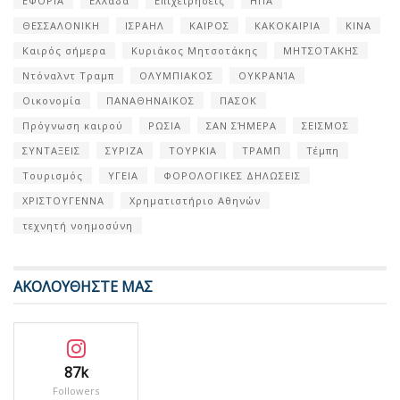
ΕΦΟΡΙΑ
Ελλάδα
Επιχειρήσεις
ΗΠΑ
ΘΕΣΣΑΛΟΝΙΚΗ
ΙΣΡΑΗΛ
ΚΑΙΡΟΣ
ΚΑΚΟΚΑΙΡΙΑ
ΚΙΝΑ
Καιρός σήμερα
Κυριάκος Μητσοτάκης
ΜΗΤΣΟΤΑΚΗΣ
Ντόναλντ Τραμπ
ΟΛΥΜΠΙΑΚΟΣ
ΟΥΚΡΑΝΊΑ
Οικονομία
ΠΑΝΑΘΗΝΑΙΚΟΣ
ΠΑΣΟΚ
Πρόγνωση καιρού
ΡΩΣΙΑ
ΣΑΝ ΣΉΜΕΡΑ
ΣΕΙΣΜΟΣ
ΣΥΝΤΑΞΕΙΣ
ΣΥΡΙΖΑ
ΤΟΥΡΚΙΑ
ΤΡΑΜΠ
Τέμπη
Τουρισμός
ΥΓΕΙΑ
ΦΟΡΟΛΟΓΙΚΕΣ ΔΗΛΩΣΕΙΣ
ΧΡΙΣΤΟΥΓΕΝΝΑ
Χρηματιστήριο Αθηνών
τεχνητή νοημοσύνη
ΑΚΟΛΟΥΘΗΣΤΕ ΜΑΣ
87k
Followers