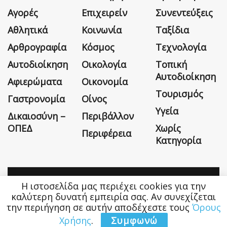
Αγορές
Επιχειρείν
Συνεντεύξεις
Αθλητικά
Κοινωνία
Ταξίδια
Αρθρογραφία
Κόσμος
Τεχνολογία
Αυτοδιοίκηση
Οικολογία
Τοπική
Αυτοδιοίκηση
Αφιερώματα
Οικονομία
Τουρισμός
Γαστρονομία
Οίνος
Υγεία
Δικαιοσύνη –
Περιβάλλον
ΟΠΕΔ
Χωρίς
Περιφέρεια
Κατηγορία
Η ιστοσελίδα μας περιέχει cookies για την
Η εταιρεία
Όροι Χρήσης
Επικοινωνία
καλύτερη δυνατή εμπειρία σας. Αν συνεχίζεται
την περιήγηση σε αυτήν αποδέχεστε τους
Όρους
Money&Life
©
Χρήσης
.
Συμφωνώ