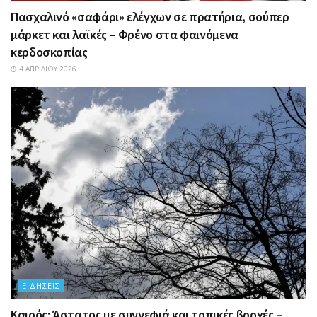
Πασχαλινό «σαφάρι» ελέγχων σε πρατήρια, σούπερ
μάρκετ και λαϊκές – Φρένο στα φαινόμενα
κερδοσκοπίας
4 ΑΠΡΙΛΊΟΥ 2026
ΕΙΔΉΣΕΙΣ
Καιρός: Άστατος με συννεφιά και τοπικές βροχές –