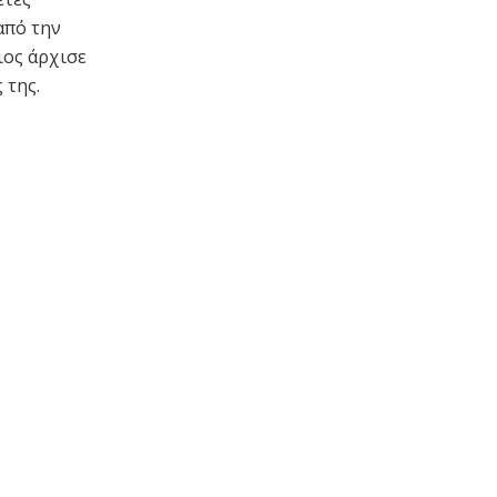
από την
ιος άρχισε
 της.