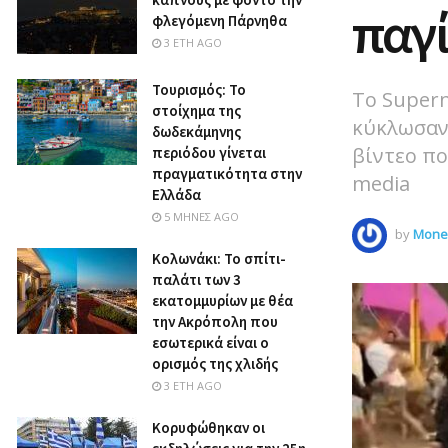
παγί
φλεγόμενη Πάρνηθα
3 ΈΤΗ AGO
Τουρισμός: Το
Το Supern
στοίχημα της
κύκλωσαν 
δωδεκάμηνης
βίντεο πο
περιόδου γίνεται
πραγματικότητα στην
media
Ελλάδα
5 ΜΉΝΕΣ AGO
by
Money
Κολωνάκι: Το σπίτι-
παλάτι των 3
εκατομμυρίων με θέα
την Ακρόπολη που
εσωτερικά είναι ο
ορισμός της χλιδής
3 ΈΤΗ AGO
Κορυφώθηκαν οι