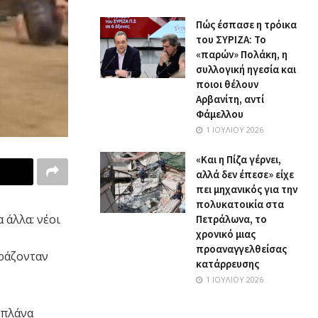
Πώς έσπασε η τρόικα
του ΣΥΡΙΖΑ: Το
«παρών» Πολάκη, η
συλλογική ηγεσία και
ποιοι θέλουν
Αρβανίτη, αντί
Φάμελλου
1 ΙΟΥΛΊΟΥ 2026
«Και η Πίζα γέρνει,
αλλά δεν έπεσε» είχε
πει μηχανικός για την
πολυκατοικία στα
 άλλα: νέοι
Πετράλωνα, το
χρονικό μιας
προαναγγελθείσας
ιράζονταν
κατάρρευσης
1 ΙΟΥΛΊΟΥ 2026
 πλάνα