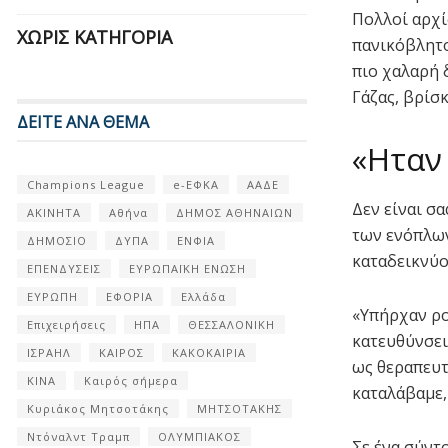
Πολλοί αρχί
ΧΩΡΊΣ ΚΑΤΗΓΟΡΊΑ
πανικόβλητο
πιο χαλαρή 
Γάζας, βρίσκ
ΔΕΙΤΕ ΑΝΑ ΘΕΜΑ
«Ηταν
Champions League
e-ΕΦΚΑ
ΑΑΔΕ
Δεν είναι σ
ΑΚΙΝΗΤΑ
Αθήνα
ΔΗΜΟΣ ΑΘΗΝΑΙΩΝ
των ενόπλων
ΔΗΜΟΣΙΟ
ΔΥΠΑ
ΕΝΦΙΑ
καταδεικνύο
ΕΠΕΝΔΥΣΕΙΣ
ΕΥΡΩΠΑΪΚΗ ΕΝΩΣΗ
ΕΥΡΩΠΗ
ΕΦΟΡΙΑ
Ελλάδα
«Υπήρχαν ρο
Επιχειρήσεις
ΗΠΑ
ΘΕΣΣΑΛΟΝΙΚΗ
κατευθύνσει
ΙΣΡΑΗΛ
ΚΑΙΡΟΣ
ΚΑΚΟΚΑΙΡΙΑ
ως θεραπευτ
ΚΙΝΑ
Καιρός σήμερα
καταλάβαμε,
Κυριάκος Μητσοτάκης
ΜΗΤΣΟΤΑΚΗΣ
Ντόναλντ Τραμπ
ΟΛΥΜΠΙΑΚΟΣ
Σε ένα σύντ