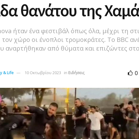
δα θανάτου της Χαμά
ova ήταν ένα φεστιβάλ όπως όλα, μέχρι τη στ
τον χώρο οι ένοπλοι τρομοκράτες. Το BBC αν
υ αναρτήθηκαν από θύματα και επιζώντες στα 
0
 & Life
10 Οκτωβρίου 2023
in
Ειδήσεις