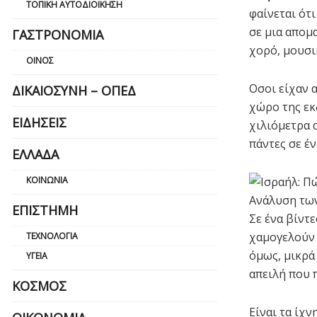
ΤΟΠΙΚΉ ΑΥΤΟΔΙΟΊΚΗΣΗ
φαίνεται ότ
σε μια απομ
ΓΑΣΤΡΟΝΟΜΊΑ
χορό, μουσι
ΟΊΝΟΣ
Οσοι είχαν 
ΔΙΚΑΙΟΣΎΝΗ – ΟΠΕΔ
χώρο της εκ
ΕΙΔΉΣΕΙΣ
χιλιόμετρα 
πάντες σε έν
ΕΛΛΆΔΑ
ΚΟΙΝΩΝΊΑ
ΕΠΙΣΤΉΜΗ
Σε ένα βίντε
χαμογελούν 
ΤΕΧΝΟΛΟΓΊΑ
όμως, μικρά
ΥΓΕΊΑ
απειλή που 
ΚΌΣΜΟΣ
Είναι τα ίχ