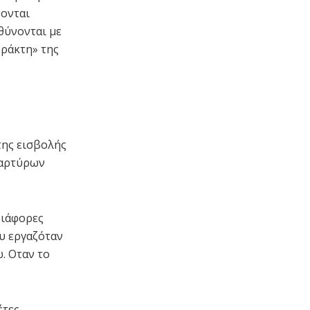
νονται
θύνονται με
φράκτη» της
της εισβολής
μαρτύρων
διάφορες
υ εργαζόταν
. Οταν το
έτες