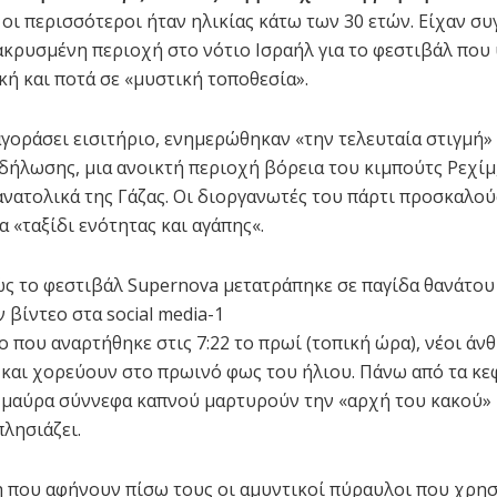
ι οι περισσότεροι ήταν ηλικίας κάτω των 30 ετών. Είχαν σ
ακρυσμένη περιοχή στο νότιο Ισραήλ για το φεστιβάλ πο
κή και ποτά σε «μυστική τοποθεσία».
αγοράσει εισιτήριο, ενημερώθηκαν «την τελευταία στιγμή» 
δήλωσης, μια ανοικτή περιοχή βόρεια του κιμπούτς Ρεχίμ
ανατολικά της Γάζας. Οι διοργανωτές του πάρτι προσκαλο
α «ταξίδι ενότητας και αγάπης«.
ο που αναρτήθηκε στις 7:22 το πρωί (τοπική ώρα), νέοι άν
και χορεύουν στο πρωινό φως του ήλιου. Πάνω από τα κε
 μαύρα σύννεφα καπνού μαρτυρούν την «αρχή του κακού» 
πλησιάζει.
νη που αφήνουν πίσω τους οι αμυντικοί πύραυλοι που χρησ