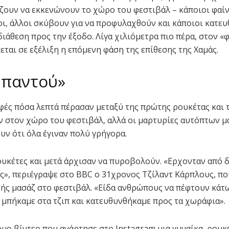
ζουν να εκκενώνουν το χώρο του φεστιβάλ – κάποιοι φαί
ι, άλλοι σκύβουν για να προφυλαχθούν και κάποιοι κατευ
διάθεση προς την έξοδο. Λίγα χιλιόμετρα πιο πέρα, στον «
εται σε εξέλιξη η επόμενη φάση της επίθεσης της Χαμάς.
 παντού»
αφές πόσα λεπτά πέρασαν μεταξύ της πρώτης ρουκέτας και 
 στον χώρο του φεστιβάλ, αλλά οι μαρτυρίες αυτόπτων 
υν ότι όλα έγιναν πολύ γρήγορα.
υκέτες και μετά άρχισαν να πυροβολούν. «Ερχονταν από 
ς», περιέγραψε στο BBC ο 31χρονος Τζίλαντ Κάρπλους, πο
ής μασάζ στο φεστιβάλ. «Είδα ανθρώπους να πέφτουν κάτω
 μπήκαμε στα τζιπ και κατευθυνθήκαμε προς τα χωράφια».
ομο βίντεο που ανάρτησε στο Instagram μια γυναίκα, ρουκ