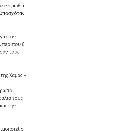
υγκεντρωθεί
υ υποσχόταν
για τον
, περίπου 6
ύσαν τους
θρωποι
φάλια τους
και την
ιμοποιεί ο