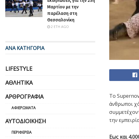
εκδηλώσεις για την 25η
Μαρτίου με την
παρέλαση στη
Θεσσαλονίκη
2 ΈΤΗ AGO
ΑΝΑ ΚΑΤΗΓΟΡΙΑ
LIFESTYLE
ΑΘΛΗΤΙΚΆ
Το Supernov
ΑΡΘΡΟΓΡΑΦΊΑ
άνθρωποι χό
ΑΦΙΕΡΏΜΑΤΑ
συμμετέχοντ
την εμπειρία
ΑΥΤΟΔΙΟΊΚΗΣΗ
ΠΕΡΙΦΈΡΕΙΑ
Εως και 4.0