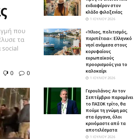
ς
ενδιαφέρον στον
κλάδο φιλοξενίας
1 ΙΟΥΛΊΟΥ 2026
ιγμή που
«Ήλιος, πολιτισμός,
έλυσε τα
περιπέτεια»: Ελληνικό
νησί ανάμεσα στους
social
κορυφαίους
ευρωπαϊκούς
προορισμούς για το
καλοκαίρι
0
0
1 ΙΟΥΛΊΟΥ 2026
Γερουλάνος: Αν τον
Σεπτέμβριο παραμένει
το ΠΑΣΟΚ τρίτο, θα
πούμε τη γνώμη μας
στα όργανα, όλοι
κρινόμαστε από τα
αποτελέσματα
1 ΙΟΥΛΊΟΥ 2026