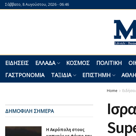
Σάββατο, 8 Αυγούστου, 2026 - 06:46
ΕΙΔΉΣΕΙΣ
ΕΛΛΆΔΑ
ΚΌΣΜΟΣ
ΠΟΛΙΤΙΚΉ
ΟΙ
ΓΑΣΤΡΟΝΟΜΊΑ
ΤΑΞΊΔΙΑ
ΕΠΙΣΤΉΜΗ
ΑΘΛΗ
Home
Ειδήσει
Ισρα
ΔΗΜΟΦΙΛΗ ΣΗΜΕΡΑ
Sup
Η Ακρόπολη στους
καπνούς με φόντο την