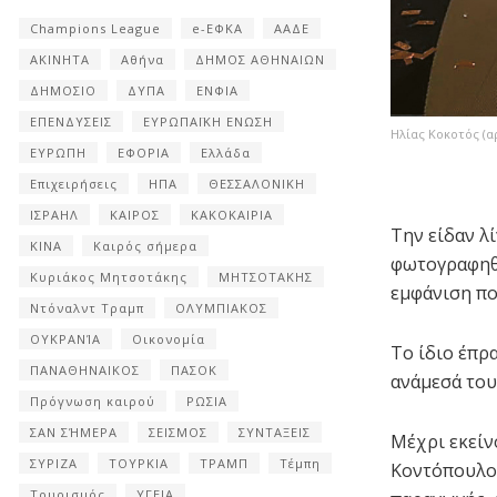
Champions League
e-ΕΦΚΑ
ΑΑΔΕ
ΑΚΙΝΗΤΑ
Αθήνα
ΔΗΜΟΣ ΑΘΗΝΑΙΩΝ
ΔΗΜΟΣΙΟ
ΔΥΠΑ
ΕΝΦΙΑ
ΕΠΕΝΔΥΣΕΙΣ
ΕΥΡΩΠΑΪΚΗ ΕΝΩΣΗ
Ηλίας Κοκοτός (α
ΕΥΡΩΠΗ
ΕΦΟΡΙΑ
Ελλάδα
Επιχειρήσεις
ΗΠΑ
ΘΕΣΣΑΛΟΝΙΚΗ
ΙΣΡΑΗΛ
ΚΑΙΡΟΣ
ΚΑΚΟΚΑΙΡΙΑ
Την είδαν λί
ΚΙΝΑ
Καιρός σήμερα
φωτογραφηθε
Κυριάκος Μητσοτάκης
ΜΗΤΣΟΤΑΚΗΣ
εμφάνιση πο
Ντόναλντ Τραμπ
ΟΛΥΜΠΙΑΚΟΣ
ΟΥΚΡΑΝΊΑ
Οικονομία
Το ίδιο έπρ
ΠΑΝΑΘΗΝΑΙΚΟΣ
ΠΑΣΟΚ
ανάμεσά του
Πρόγνωση καιρού
ΡΩΣΙΑ
ΣΑΝ ΣΉΜΕΡΑ
ΣΕΙΣΜΟΣ
ΣΥΝΤΑΞΕΙΣ
Μέχρι εκείν
ΣΥΡΙΖΑ
ΤΟΥΡΚΙΑ
ΤΡΑΜΠ
Τέμπη
Κοντόπουλος
Τουρισμός
ΥΓΕΙΑ