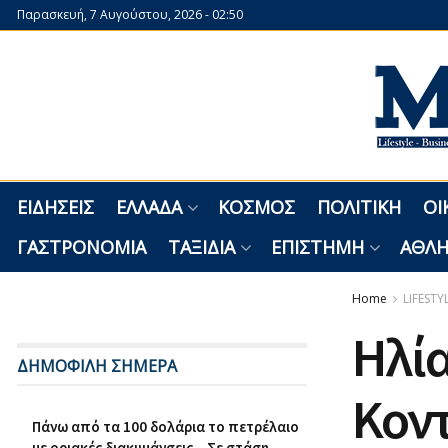
Παρασκευή, 7 Αυγούστου, 2026 - 02:50
ΕΙΔΉΣΕΙΣ
ΕΛΛΆΔΑ
ΚΌΣΜΟΣ
ΠΟΛΙΤΙΚΉ
ΟΙ
ΓΑΣΤΡΟΝΟΜΊΑ
ΤΑΞΊΔΙΑ
ΕΠΙΣΤΉΜΗ
ΑΘΛΗ
Home
LIFESTY
Ηλία
ΔΗΜΟΦΙΛΗ ΣΗΜΕΡΑ
Κοντ
Πάνω από τα 100 δολάρια το πετρέλαιο
με οριακές διακυμάνσεις – Σε στάση