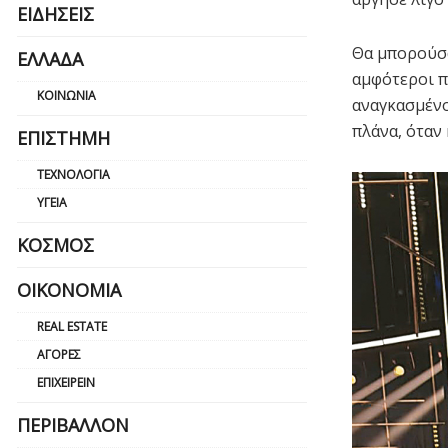
ΕΙΔΉΣΕΙΣ
Θα μπορούσα
ΕΛΛΆΔΑ
αμφότεροι π
ΚΟΙΝΩΝΊΑ
αναγκασμένο
πλάνα, όταν
ΕΠΙΣΤΉΜΗ
ΤΕΧΝΟΛΟΓΊΑ
ΥΓΕΊΑ
ΚΌΣΜΟΣ
ΟΙΚΟΝΟΜΊΑ
REAL ESTATE
ΑΓΟΡΈΣ
ΕΠΙΧΕΙΡΕΊΝ
ΠΕΡΙΒΆΛΛΟΝ