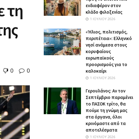
ε τη
ενδιαφέρον στον
κλάδο φιλοξενίας
1 ΙΟΥΛΊΟΥ 2026
της
«Ήλιος, πολιτισμός,
περιπέτεια»: Ελληνικό
νησί ανάμεσα στους
κορυφαίους
ευρωπαϊκούς
προορισμούς για το
0
0
καλοκαίρι
1 ΙΟΥΛΊΟΥ 2026
Γερουλάνος: Αν τον
Σεπτέμβριο παραμένει
το ΠΑΣΟΚ τρίτο, θα
πούμε τη γνώμη μας
στα όργανα, όλοι
κρινόμαστε από τα
αποτελέσματα
1 ΙΟΥΛΊΟΥ 2026