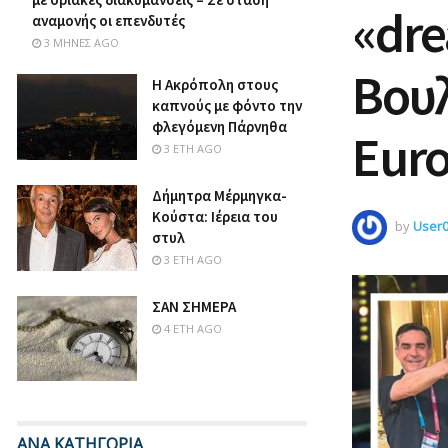
«dre
αναμονής οι επενδυτές
3 ΜΉΝΕΣ AGO
Βου
Η Ακρόπολη στους
καπνούς με φόντο την
φλεγόμενη Πάρνηθα
Euro
3 ΈΤΗ AGO
Δήμητρα Μέρμηγκα-
Κούστα: Ιέρεια του
by
User
στυλ
3 ΈΤΗ AGO
ΣΑΝ ΣΗΜΕΡΑ
4 ΈΤΗ AGO
ΑΝΑ ΚΑΤΗΓΟΡΙΑ