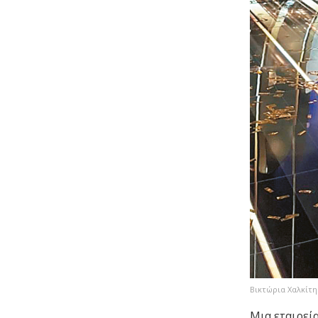
Βικτώρια Χαλκίτη
Μια εταιρεί