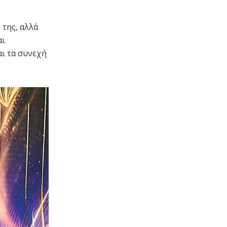
 της, αλλά
αι
ι τα συνεχή