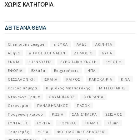
ΧΩΡΊΣ ΚΑΤΗΓΟΡΊΑ
ΔΕΙΤΕ ΑΝΑ ΘΕΜΑ
Champions League
e-ΕΦΚΑ
ΑΑΔΕ
ΑΚΙΝΗΤΑ
Αθήνα
ΔΗΜΟΣ ΑΘΗΝΑΙΩΝ
ΔΗΜΟΣΙΟ
ΔΥΠΑ
ΕΝΦΙΑ
ΕΠΕΝΔΥΣΕΙΣ
ΕΥΡΩΠΑΪΚΗ ΕΝΩΣΗ
ΕΥΡΩΠΗ
ΕΦΟΡΙΑ
Ελλάδα
Επιχειρήσεις
ΗΠΑ
ΘΕΣΣΑΛΟΝΙΚΗ
ΙΣΡΑΗΛ
ΚΑΙΡΟΣ
ΚΑΚΟΚΑΙΡΙΑ
ΚΙΝΑ
Καιρός σήμερα
Κυριάκος Μητσοτάκης
ΜΗΤΣΟΤΑΚΗΣ
Ντόναλντ Τραμπ
ΟΛΥΜΠΙΑΚΟΣ
ΟΥΚΡΑΝΊΑ
Οικονομία
ΠΑΝΑΘΗΝΑΙΚΟΣ
ΠΑΣΟΚ
Πρόγνωση καιρού
ΡΩΣΙΑ
ΣΑΝ ΣΉΜΕΡΑ
ΣΕΙΣΜΟΣ
ΣΥΝΤΑΞΕΙΣ
ΣΥΡΙΖΑ
ΤΟΥΡΚΙΑ
ΤΡΑΜΠ
Τέμπη
Τουρισμός
ΥΓΕΙΑ
ΦΟΡΟΛΟΓΙΚΕΣ ΔΗΛΩΣΕΙΣ