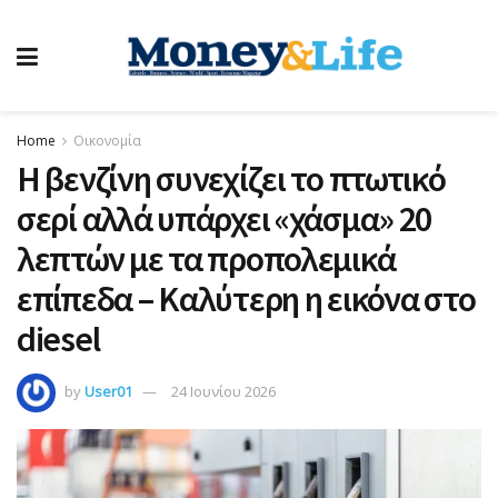
Home
Οικονομία
Η βενζίνη συνεχίζει το πτωτικό
σερί αλλά υπάρχει «χάσμα» 20
λεπτών με τα προπολεμικά
επίπεδα – Καλύτερη η εικόνα στο
diesel
by
User01
24 Ιουνίου 2026