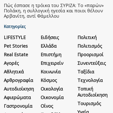
Πώς έσπασε η τρόικα του ΣΥΡΙΖΑ: Το «παρών»
Πολάκη, η συλλογική ηγεσία και ποιοι θέλουν
Αρβανίτη, αντί Φάμελλου
Κατηγορίες
LIFESTYLE
Ειδήσεις
Πολιτική
Pet Stories
Ελλάδα
Πολιτισμός
Real Estate
Επιστήμη
Προορισμοί
Αγορές
Επιχειρείν
Συνεντεύξεις
Αθλητικά
Κοινωνία
Ταξίδια
Αρθρογραφία
Κόσμος
Τεχνολογία
Αυτοδιοίκηση
Οικολογία
Τοπική
Αυτοδιοίκηση
Αφιερώματα
Οικονομία
Τουρισμός
Γαστρονομία
Οίνος
Υγεία