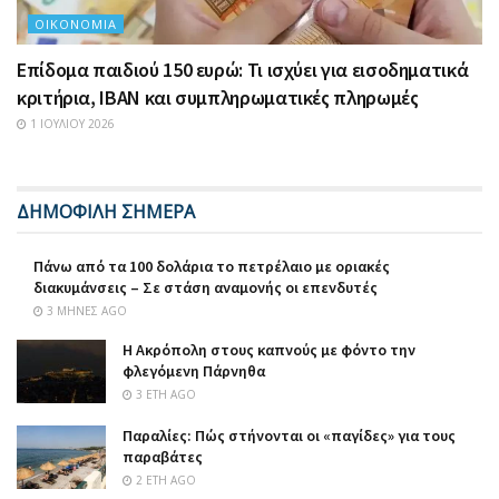
ΟΙΚΟΝΟΜΊΑ
Επίδομα παιδιού 150 ευρώ: Τι ισχύει για εισοδηματικά
κριτήρια, IBAN και συμπληρωματικές πληρωμές
1 ΙΟΥΛΊΟΥ 2026
ΔΗΜΟΦΙΛΗ ΣΗΜΕΡΑ
Πάνω από τα 100 δολάρια το πετρέλαιο με οριακές
διακυμάνσεις – Σε στάση αναμονής οι επενδυτές
3 ΜΉΝΕΣ AGO
Η Ακρόπολη στους καπνούς με φόντο την
φλεγόμενη Πάρνηθα
3 ΈΤΗ AGO
Παραλίες: Πώς στήνονται οι «παγίδες» για τους
παραβάτες
2 ΈΤΗ AGO