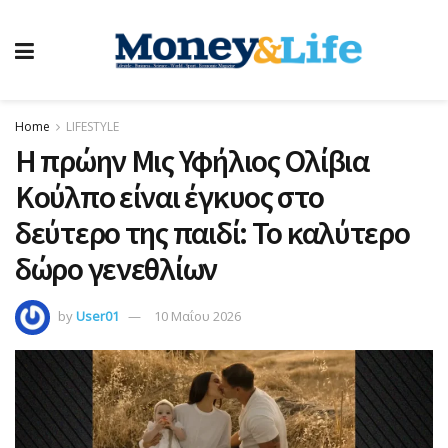
Home
LIFESTYLE
Η πρώην Μις Υφήλιος Ολίβια
Κούλπo είναι έγκυος στο
δεύτερο της παιδί: Το καλύτερο
δώρο γενεθλίων
by
User01
10 Μαΐου 2026