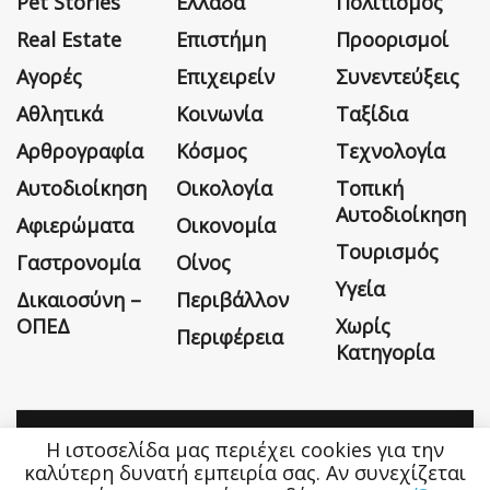
Pet Stories
Ελλάδα
Πολιτισμός
Real Estate
Επιστήμη
Προορισμοί
Αγορές
Επιχειρείν
Συνεντεύξεις
Αθλητικά
Κοινωνία
Ταξίδια
Αρθρογραφία
Κόσμος
Τεχνολογία
Αυτοδιοίκηση
Οικολογία
Τοπική
Αυτοδιοίκηση
Αφιερώματα
Οικονομία
Τουρισμός
Γαστρονομία
Οίνος
Υγεία
Δικαιοσύνη –
Περιβάλλον
ΟΠΕΔ
Χωρίς
Περιφέρεια
Κατηγορία
Η ιστοσελίδα μας περιέχει cookies για την
Η εταιρεία
Όροι Χρήσης
Επικοινωνία
καλύτερη δυνατή εμπειρία σας. Αν συνεχίζεται