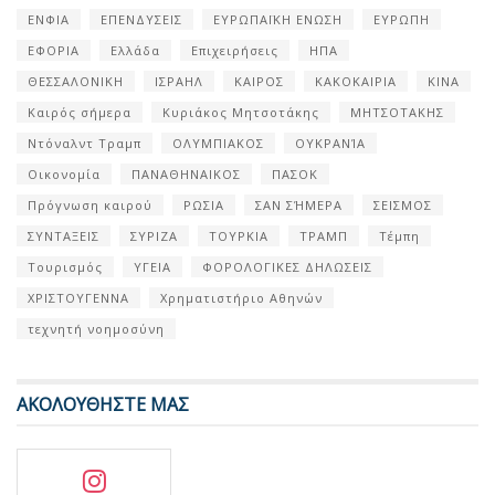
ΕΝΦΙΑ
ΕΠΕΝΔΥΣΕΙΣ
ΕΥΡΩΠΑΪΚΗ ΕΝΩΣΗ
ΕΥΡΩΠΗ
ΕΦΟΡΙΑ
Ελλάδα
Επιχειρήσεις
ΗΠΑ
ΘΕΣΣΑΛΟΝΙΚΗ
ΙΣΡΑΗΛ
ΚΑΙΡΟΣ
ΚΑΚΟΚΑΙΡΙΑ
ΚΙΝΑ
Καιρός σήμερα
Κυριάκος Μητσοτάκης
ΜΗΤΣΟΤΑΚΗΣ
Ντόναλντ Τραμπ
ΟΛΥΜΠΙΑΚΟΣ
ΟΥΚΡΑΝΊΑ
Οικονομία
ΠΑΝΑΘΗΝΑΙΚΟΣ
ΠΑΣΟΚ
Πρόγνωση καιρού
ΡΩΣΙΑ
ΣΑΝ ΣΉΜΕΡΑ
ΣΕΙΣΜΟΣ
ΣΥΝΤΑΞΕΙΣ
ΣΥΡΙΖΑ
ΤΟΥΡΚΙΑ
ΤΡΑΜΠ
Τέμπη
Τουρισμός
ΥΓΕΙΑ
ΦΟΡΟΛΟΓΙΚΕΣ ΔΗΛΩΣΕΙΣ
ΧΡΙΣΤΟΥΓΕΝΝΑ
Χρηματιστήριο Αθηνών
τεχνητή νοημοσύνη
ΑΚΟΛΟΥΘΗΣΤΕ ΜΑΣ