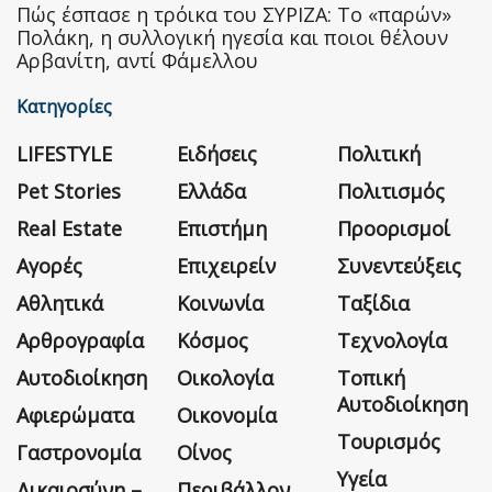
Πώς έσπασε η τρόικα του ΣΥΡΙΖΑ: Το «παρών»
Πολάκη, η συλλογική ηγεσία και ποιοι θέλουν
Αρβανίτη, αντί Φάμελλου
Κατηγορίες
LIFESTYLE
Ειδήσεις
Πολιτική
Pet Stories
Ελλάδα
Πολιτισμός
Real Estate
Επιστήμη
Προορισμοί
Αγορές
Επιχειρείν
Συνεντεύξεις
Αθλητικά
Κοινωνία
Ταξίδια
Αρθρογραφία
Κόσμος
Τεχνολογία
Αυτοδιοίκηση
Οικολογία
Τοπική
Αυτοδιοίκηση
Αφιερώματα
Οικονομία
Τουρισμός
Γαστρονομία
Οίνος
Υγεία
Δικαιοσύνη –
Περιβάλλον