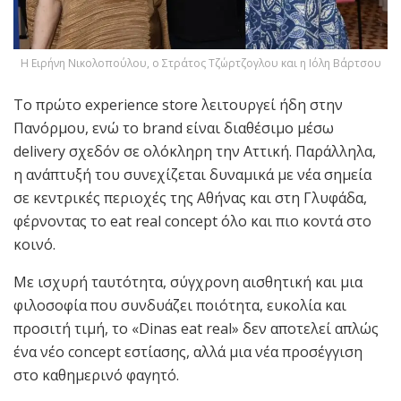
Η Eιρήνη Νικολοπούλου, ο Στράτος Τζώρτζογλου και η Ιόλη Βάρτσου
Το πρώτο experience store λειτουργεί ήδη στην
Πανόρμου, ενώ το brand είναι διαθέσιμο μέσω
delivery σχεδόν σε ολόκληρη την Αττική. Παράλληλα,
η ανάπτυξή του συνεχίζεται δυναμικά με νέα σημεία
σε κεντρικές περιοχές της Αθήνας και στη Γλυφάδα,
φέρνοντας το eat real concept όλο και πιο κοντά στο
κοινό.
Με ισχυρή ταυτότητα, σύγχρονη αισθητική και μια
φιλοσοφία που συνδυάζει ποιότητα, ευκολία και
προσιτή τιμή, το «Dinas eat real» δεν αποτελεί απλώς
ένα νέο concept εστίασης, αλλά μια νέα προσέγγιση
στο καθημερινό φαγητό.