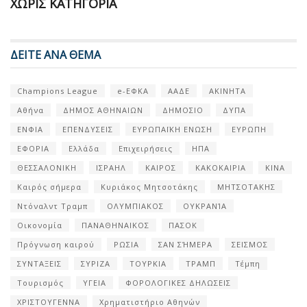
ΧΩΡΊΣ ΚΑΤΗΓΟΡΊΑ
ΔΕΙΤΕ ΑΝΑ ΘΕΜΑ
Champions League
e-ΕΦΚΑ
ΑΑΔΕ
ΑΚΙΝΗΤΑ
Αθήνα
ΔΗΜΟΣ ΑΘΗΝΑΙΩΝ
ΔΗΜΟΣΙΟ
ΔΥΠΑ
ΕΝΦΙΑ
ΕΠΕΝΔΥΣΕΙΣ
ΕΥΡΩΠΑΪΚΗ ΕΝΩΣΗ
ΕΥΡΩΠΗ
ΕΦΟΡΙΑ
Ελλάδα
Επιχειρήσεις
ΗΠΑ
ΘΕΣΣΑΛΟΝΙΚΗ
ΙΣΡΑΗΛ
ΚΑΙΡΟΣ
ΚΑΚΟΚΑΙΡΙΑ
ΚΙΝΑ
Καιρός σήμερα
Κυριάκος Μητσοτάκης
ΜΗΤΣΟΤΑΚΗΣ
Ντόναλντ Τραμπ
ΟΛΥΜΠΙΑΚΟΣ
ΟΥΚΡΑΝΊΑ
Οικονομία
ΠΑΝΑΘΗΝΑΙΚΟΣ
ΠΑΣΟΚ
Πρόγνωση καιρού
ΡΩΣΙΑ
ΣΑΝ ΣΉΜΕΡΑ
ΣΕΙΣΜΟΣ
ΣΥΝΤΑΞΕΙΣ
ΣΥΡΙΖΑ
ΤΟΥΡΚΙΑ
ΤΡΑΜΠ
Τέμπη
Τουρισμός
ΥΓΕΙΑ
ΦΟΡΟΛΟΓΙΚΕΣ ΔΗΛΩΣΕΙΣ
ΧΡΙΣΤΟΥΓΕΝΝΑ
Χρηματιστήριο Αθηνών