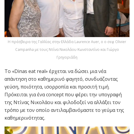
H πρέσβειρα της Γαλλίας στην Ελλάδα Laurence Auer, o ο σεφ Olivier
Campanha με τους Ντίνα Νικολάου Κωνσταντίνο και Γιώργο
Γρηγοριάδη
Το «Dinas eat real» έρχεται να δώσει μια νέα
απάντηση στο καθημερινό φαγητό, συνδυάζοντας
γεύση, ποιότητα, ισορροπία και προσιτή τιμή.
Πρόκειται για ένα concept που φέρει την υπογραφή
της Ντίνας Νικολάου και φιλοδοξεί να αλλάξει τον
τρόπο με τον οποίο αντιλαμβανόμαστε το γεύμα της
καθημερινότητας.