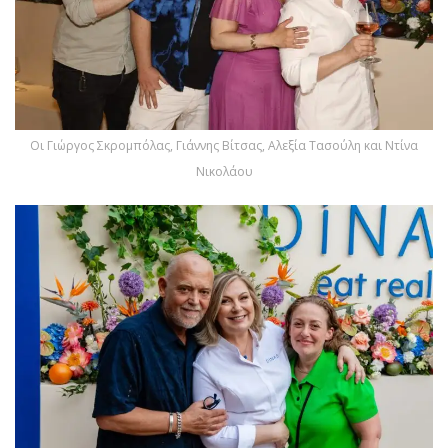
Οι Γιώργος Σκρομπόλας, Γιάννης Βίτσας, Αλεξία Τασούλη και Ντίνα
Νικολάου