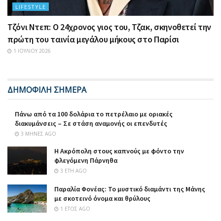
LIFESTYLE
Τζόνι Ντεπ: Ο 24χρονος γιος του, Τζακ, σκηνοθετεί την
πρώτη του ταινία μεγάλου μήκους στο Παρίσι
1 ΙΟΥΛΊΟΥ 2026
ΔΗΜΟΦΙΛΗ ΣΗΜΕΡΑ
Πάνω από τα 100 δολάρια το πετρέλαιο με οριακές
διακυμάνσεις – Σε στάση αναμονής οι επενδυτές
3 ΜΉΝΕΣ AGO
Η Ακρόπολη στους καπνούς με φόντο την
φλεγόμενη Πάρνηθα
3 ΈΤΗ AGO
Παραλία Φονέας: Το μυστικό διαμάντι της Μάνης
με σκοτεινό όνομα και θρύλους
1 ΈΤΟΣ AGO