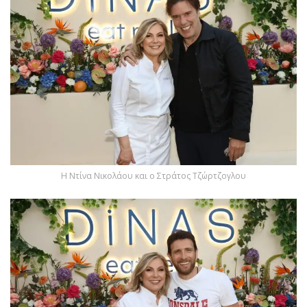
Η Nτίνα Νικολάου και ο Στράτος Τζώρτζογλου