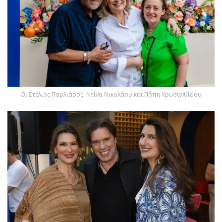
Οι Στέλιος Παρλιάρος, Ντίνα Νικολάου και Πόπη Χρυσανθίδου