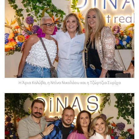
Η Άρια Καλύβα, η Ντίνα Νικολάου και η Τζώρτζια Συρίχα