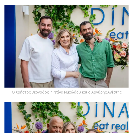
Ο Χρήστος Βέργαδος, η Ντίνα Νικολάου και ο Αργύρης Ανέστης