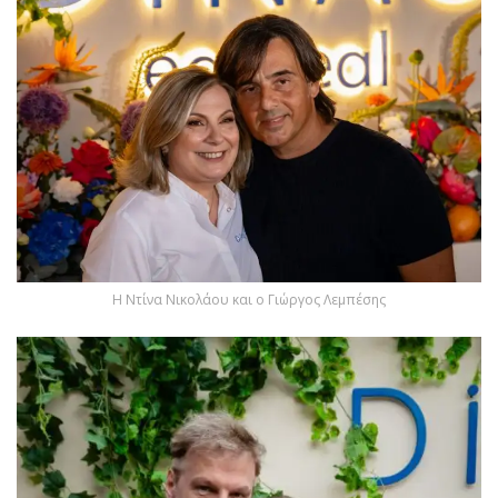
Η Nτίνα Νικολάου και ο Γιώργος Λεμπέσης