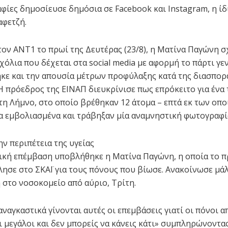
φίες δημοσίευσε δημόσια σε Facebook και Instagram, η ίδ
φετζή.
ον ΑΝΤ1 το πρωί της Δευτέρας (23/8), η Ματίνα Παγώνη σ
χόλια που δέχεται στα social media με αφορμή το πάρτι γε
κε και την απουσία μέτρων προφύλαξης κατά της διασπορ
Η πρόεδρος της ΕΙΝΑΠ διευκρίνισε πως επρόκειτο για ένα 
τη Λήμνο, στο οποίο βρέθηκαν 12 άτομα – επτά εκ των οπ
λα εμβολιασμένα και τράβηξαν μία αναμνηστική φωτογραφί
την περιπέτεια της υγείας
ική επέμβαση υποβλήθηκε η Ματίνα Παγώνη, η οποία το π
λησε στο ΣΚΑΪ για τους πόνους που βίωσε. Ανακοίνωσε μάλ
η στο νοσοκομείο από αύριο, Τρίτη.
ναγκαστικά γίνονται αυτές οι επεμβάσεις γιατί οι πόνοι α
ι μεγάλοι και δεν μπορείς να κάνεις κάτι» συμπληρώνοντας