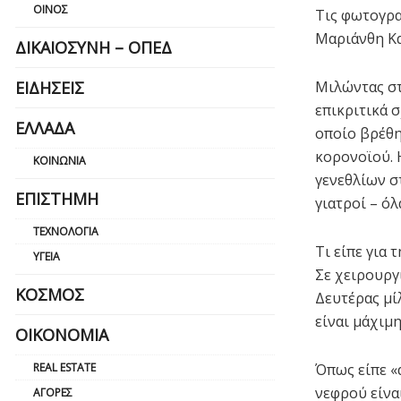
ΟΊΝΟΣ
Τις φωτογρα
Μαριάνθη Κα
ΔΙΚΑΙΟΣΎΝΗ – ΟΠΕΔ
Μιλώντας στ
ΕΙΔΉΣΕΙΣ
επικριτικά σ
ΕΛΛΆΔΑ
οποίο βρέθη
κορονοϊού. 
ΚΟΙΝΩΝΊΑ
γενεθλίων σ
ΕΠΙΣΤΉΜΗ
γιατροί – ό
ΤΕΧΝΟΛΟΓΊΑ
Τι είπε για 
ΥΓΕΊΑ
Σε χειρουργ
ΚΌΣΜΟΣ
Δευτέρας μί
είναι μάχιμ
ΟΙΚΟΝΟΜΊΑ
Όπως είπε «α
REAL ESTATE
νεφρού είνα
ΑΓΟΡΈΣ