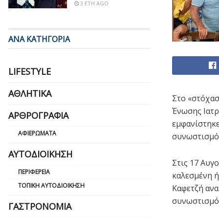
3 ΈΤΗ AGO
ΑΝΑ ΚΑΤΗΓΟΡΙΑ
LIFESTYLE
ΑΘΛΗΤΙΚΆ
Στο «στόχασ
Ένωσης Ιατρ
ΑΡΘΡΟΓΡΑΦΊΑ
εμφανίστηκε
ΑΦΙΕΡΏΜΑΤΑ
συνωστισμός
ΑΥΤΟΔΙΟΊΚΗΣΗ
Στις 17 Αυγ
ΠΕΡΙΦΈΡΕΙΑ
καλεσμένη ή
ΤΟΠΙΚΉ ΑΥΤΟΔΙΟΊΚΗΣΗ
Καφετζή ανα
συνωστισμός
ΓΑΣΤΡΟΝΟΜΊΑ