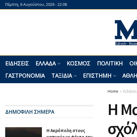
Πέμπτη, 6 Αυγούστου, 2026 - 22:08
ΕΙΔΉΣΕΙΣ
ΕΛΛΆΔΑ
ΚΌΣΜΟΣ
ΠΟΛΙΤΙΚΉ
ΟΙ
ΓΑΣΤΡΟΝΟΜΊΑ
ΤΑΞΊΔΙΑ
ΕΠΙΣΤΉΜΗ
ΑΘΛΗ
Home
Ειδήσει
Η Μ
ΔΗΜΟΦΙΛΗ ΣΗΜΕΡΑ
σχόλ
Η Ακρόπολη στους
καπνούς με φόντο την