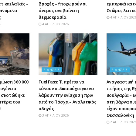
 και λαϊκές –
βροχές – Υποχωρούν οι
εμπορικά κατ
αινόμενα
άνεμοι, ανεβαίνει η
Οι ώρες λειτο
ς
θερμοκρασία
4 ΑΠΡΙΛΊΟΥ 202
6
4 ΑΠΡΙΛΊΟΥ 2026
ΕΙΔΉΣΕΙΣ
ΕΙΔΉΣΕΙΣ
μίωση 360.000
Fuel Pass: Τι πρέπει να
Αναγκαστική
κογένεια
κάνουν οι δικαιούχοι για να
πτήσης της R
υ σκοτώθηκε
λάβουν την ενίσχυση πριν
Βουλγαρία – Ε
πατέρα του
από το Πάσχα – Αναλυτικός
στη Βάρνα οι
οδηγός
είχαν προορι
6
Θεσσαλονίκη
3 ΑΠΡΙΛΊΟΥ 2026
2 ΑΠΡΙΛΊΟΥ 202