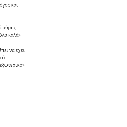
όγος και
 αύριο,
 όλα καλά»
πει να έχει
υτό
 εξωτερικό»