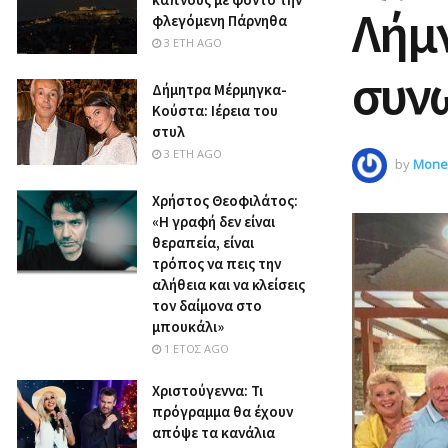
Λήμν
φλεγόμενη Πάρνηθα
3 ΈΤΗ AGO
συν
Δήμητρα Μέρμηγκα-
Κούστα: Ιέρεια του
στυλ
3 ΈΤΗ AGO
by
Money
Χρήστος Θεοφιλάτος:
«Η γραφή δεν είναι
θεραπεία, είναι
τρόπος να πεις την
αλήθεια και να κλείσεις
τον δαίμονα στο
μπουκάλι»
1 ΈΤΟΣ AGO
Χριστούγεννα: Τι
πρόγραμμα θα έχουν
απόψε τα κανάλια