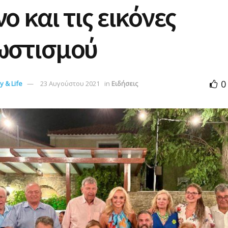
ο και τις εικόνες
ωστισμού
0
 & Life
23 Αυγούστου 2021
in
Ειδήσεις