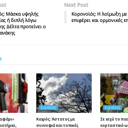
ost
Next Post
ός: Μάσκα υψηλής
Κορονοϊός: Η λοίμωξη με 
ας ή διπλή λόγω
επιφέρει και ορμονικές ε
ης Δέλτα προτείνει ο
ζανάκης
s
ΕΙΔΉΣΕΙΣ
ΕΙΔΉΣΕΙΣ
σαφάρι»
Καιρός: Άστατος με
Σε ισχύ το πα
ρατήρια,
συννεφιά και τοπικές
εορταστικό ω