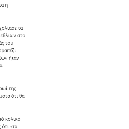
ια η
χολίασε τα
νεθλίων στο
άς του
τραπέζι
οίων ήταν
α.
ρωί της
ιστα ότι θα
πό κολικό
 ότι «τα