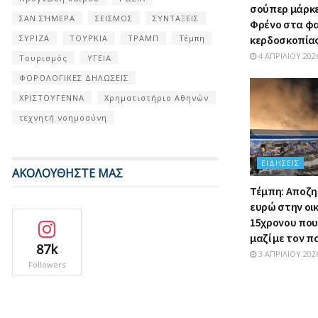
σούπερ μάρκετ
ΣΑΝ ΣΉΜΕΡΑ
ΣΕΙΣΜΟΣ
ΣΥΝΤΑΞΕΙΣ
Φρένο στα φ
κερδοσκοπία
ΣΥΡΙΖΑ
ΤΟΥΡΚΙΑ
ΤΡΑΜΠ
Τέμπη
4 ΑΠΡΙΛΊΟΥ 202
Τουρισμός
ΥΓΕΙΑ
ΦΟΡΟΛΟΓΙΚΕΣ ΔΗΛΩΣΕΙΣ
ΧΡΙΣΤΟΥΓΕΝΝΑ
Χρηματιστήριο Αθηνών
τεχνητή νοημοσύνη
ΕΙΔΉΣΕΙΣ
ΑΚΟΛΟΥΘΗΣΤΕ ΜΑΣ
Τέμπη: Αποζη
ευρώ στην οι
15χρονου πο
μαζί με τον 
87k
3 ΑΠΡΙΛΊΟΥ 202
Followers