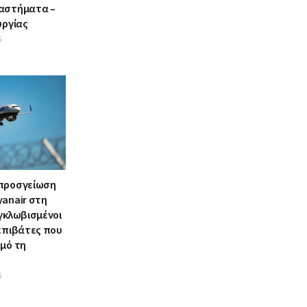
αστήματα –
υργίας
6
 προσγείωση
yanair στη
γκλωβισμένοι
 επιβάτες που
σμό τη
6