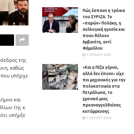
Πώς έσπασε η τρόικα
του ΣΥΡΙΖΑ: Το
«παρών» Πολάκη, η
συλλογική ηγεσία και
ποιοι θέλουν
Αρβανίτη, αντί
Φάμελλου
1 ΙΟΥΛΊΟΥ 2026
ρόεδρος της
«Και η Πίζα γέρνει,
ώνη, καθώς
αλλά δεν έπεσε» είχε
ν που υπήρχε
πει μηχανικός για την
πολυκατοικία στα
Πετράλωνα, το
χρονικό μιας
Λήμνο και
προαναγγελθείσας
λίων της κ.
κατάρρευσης
 ότι υπήρξε
1 ΙΟΥΛΊΟΥ 2026