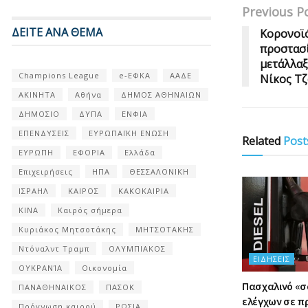
Previous P
ΔΕΙΤΕ ΑΝΑ ΘΕΜΑ
Κορονοϊ
προστασί
μετάλλαξ
Champions League
e-ΕΦΚΑ
ΑΑΔΕ
Νίκος Τ
ΑΚΙΝΗΤΑ
Αθήνα
ΔΗΜΟΣ ΑΘΗΝΑΙΩΝ
ΔΗΜΟΣΙΟ
ΔΥΠΑ
ΕΝΦΙΑ
ΕΠΕΝΔΥΣΕΙΣ
ΕΥΡΩΠΑΪΚΗ ΕΝΩΣΗ
Related
Post
ΕΥΡΩΠΗ
ΕΦΟΡΙΑ
Ελλάδα
Επιχειρήσεις
ΗΠΑ
ΘΕΣΣΑΛΟΝΙΚΗ
ΙΣΡΑΗΛ
ΚΑΙΡΟΣ
ΚΑΚΟΚΑΙΡΙΑ
ΚΙΝΑ
Καιρός σήμερα
Κυριάκος Μητσοτάκης
ΜΗΤΣΟΤΑΚΗΣ
Ντόναλντ Τραμπ
ΟΛΥΜΠΙΑΚΟΣ
ΕΙΔΉΣΕΙΣ
ΟΥΚΡΑΝΊΑ
Οικονομία
Πασχαλινό «
ΠΑΝΑΘΗΝΑΙΚΟΣ
ΠΑΣΟΚ
ελέγχων σε π
Πρόγνωση καιρού
ΡΩΣΙΑ