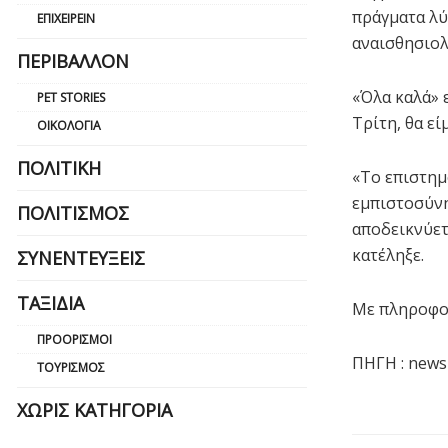
πράγματα λύ
ΕΠΙΧΕΙΡΕΊΝ
αναισθησιολ
ΠΕΡΙΒΆΛΛΟΝ
«Όλα καλά» 
PET STORIES
Τρίτη, θα εί
ΟΙΚΟΛΟΓΊΑ
ΠΟΛΙΤΙΚΉ
«Το επιστημ
εμπιστοσύνη
ΠΟΛΙΤΙΣΜΌΣ
αποδεικνύετ
κατέληξε.
ΣΥΝΕΝΤΕΎΞΕΙΣ
ΤΑΞΊΔΙΑ
Με πληροφορ
ΠΡΟΟΡΙΣΜΟΊ
ΠΗΓΗ : news
ΤΟΥΡΙΣΜΌΣ
ΧΩΡΊΣ ΚΑΤΗΓΟΡΊΑ