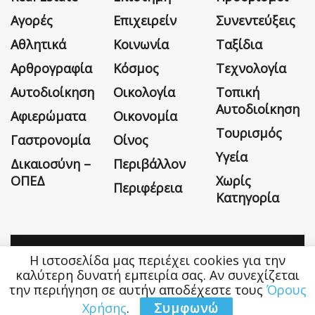
Αγορές
Επιχειρείν
Συνεντεύξεις
Αθλητικά
Κοινωνία
Ταξίδια
Αρθρογραφία
Κόσμος
Τεχνολογία
Αυτοδιοίκηση
Οικολογία
Τοπική
Αυτοδιοίκηση
Αφιερώματα
Οικονομία
Τουρισμός
Γαστρονομία
Οίνος
Υγεία
Δικαιοσύνη –
Περιβάλλον
ΟΠΕΔ
Χωρίς
Περιφέρεια
Κατηγορία
Η ιστοσελίδα μας περιέχει cookies για την
Η εταιρεία
Όροι Χρήσης
Επικοινωνία
καλύτερη δυνατή εμπειρία σας. Αν συνεχίζεται
την περιήγηση σε αυτήν αποδέχεστε τους
Όρους
Money&Life
©
Χρήσης
.
Συμφωνώ