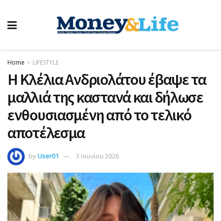
Home
LIFESTYLE
Η Κλέλια Ανδριολάτου έβαψε τα
μαλλιά της καστανά και δήλωσε
ενθουσιασμένη από το τελικό
αποτέλεσμα
by
User01
3 Ιουνίου 2026