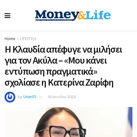
Home
LIFESTYLE
Η Κλαυδία απέφυγε να μιλήσει
για τον Ακύλα – «Μου κάνει
εντύπωση πραγματικά»
σχολίασε η Κατερίνα Ζαρίφη
by
User01
16 Ιουνίου 2026