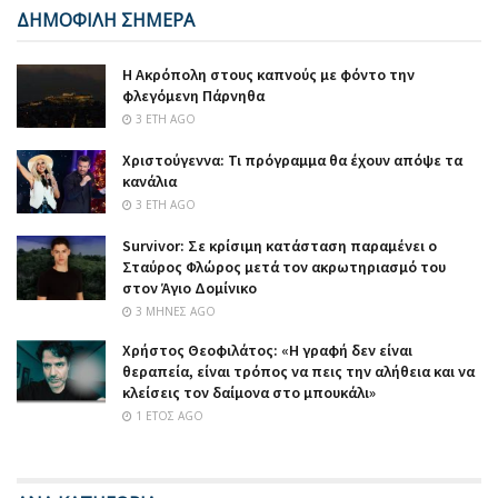
ΔΗΜΟΦΙΛΗ ΣΗΜΕΡΑ
Η Ακρόπολη στους καπνούς με φόντο την
φλεγόμενη Πάρνηθα
3 ΈΤΗ AGO
Χριστούγεννα: Τι πρόγραμμα θα έχουν απόψε τα
κανάλια
3 ΈΤΗ AGO
Survivor: Σε κρίσιμη κατάσταση παραμένει ο
Σταύρος Φλώρος μετά τον ακρωτηριασμό του
στον Άγιο Δομίνικο
3 ΜΉΝΕΣ AGO
Χρήστος Θεοφιλάτος: «Η γραφή δεν είναι
θεραπεία, είναι τρόπος να πεις την αλήθεια και να
κλείσεις τον δαίμονα στο μπουκάλι»
1 ΈΤΟΣ AGO