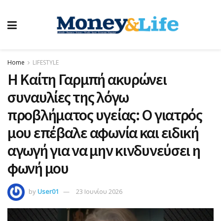
Home
LIFESTYLE
Η Καίτη Γαρμπή ακυρώνει
συναυλίες της λόγω
προβλήματος υγείας: Ο γιατρός
μου επέβαλε αφωνία και ειδική
αγωγή για να μην κινδυνεύσει η
φωνή μου
by
User01
23 Ιουνίου 2026