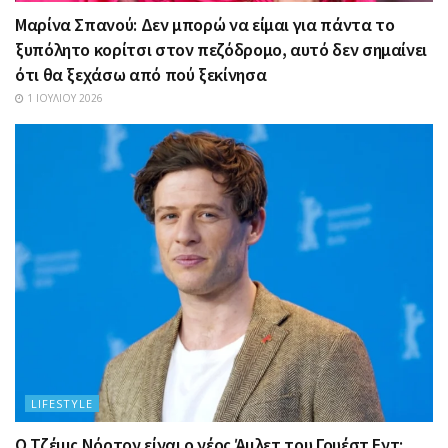
Μαρίνα Σπανού: Δεν μπορώ να είμαι για πάντα το
ξυπόλητο κορίτσι στον πεζόδρομο, αυτό δεν σημαίνει
ότι θα ξεχάσω από πού ξεκίνησα
1 ΙΟΥΛΊΟΥ 2026
LIFESTYLE
Ο Τζέιμς Νόρτον είναι ο νέος Άμλετ του Γουέστ Εντ: