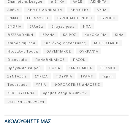
Champions League
e-ΕΦΚΑ
ΑΑΔΕ
ΑΚΙΝΗΤΑ
Αθήνα
ΔΗΜΟΣ ΑΘΗΝΑΙΩΝ
ΔΗΜΟΣΙΟ
ΔΥΠΑ
ΕΝΦΙΑ
ΕΠΕΝΔΥΣΕΙΣ
ΕΥΡΩΠΑΪΚΗ ΕΝΩΣΗ
ΕΥΡΩΠΗ
ΕΦΟΡΙΑ
Ελλάδα
Επιχειρήσεις
ΗΠΑ
ΘΕΣΣΑΛΟΝΙΚΗ
ΙΣΡΑΗΛ
ΚΑΙΡΟΣ
ΚΑΚΟΚΑΙΡΙΑ
ΚΙΝΑ
Καιρός σήμερα
Κυριάκος Μητσοτάκης
ΜΗΤΣΟΤΑΚΗΣ
Ντόναλντ Τραμπ
ΟΛΥΜΠΙΑΚΟΣ
ΟΥΚΡΑΝΊΑ
Οικονομία
ΠΑΝΑΘΗΝΑΙΚΟΣ
ΠΑΣΟΚ
Πρόγνωση καιρού
ΡΩΣΙΑ
ΣΑΝ ΣΉΜΕΡΑ
ΣΕΙΣΜΟΣ
ΣΥΝΤΑΞΕΙΣ
ΣΥΡΙΖΑ
ΤΟΥΡΚΙΑ
ΤΡΑΜΠ
Τέμπη
Τουρισμός
ΥΓΕΙΑ
ΦΟΡΟΛΟΓΙΚΕΣ ΔΗΛΩΣΕΙΣ
ΧΡΙΣΤΟΥΓΕΝΝΑ
Χρηματιστήριο Αθηνών
τεχνητή νοημοσύνη
ΑΚΟΛΟΥΘΗΣΤΕ ΜΑΣ