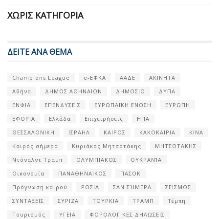
ΧΩΡΊΣ ΚΑΤΗΓΟΡΊΑ
ΔΕΙΤΕ ΑΝΑ ΘΕΜΑ
Champions League
e-ΕΦΚΑ
ΑΑΔΕ
ΑΚΙΝΗΤΑ
Αθήνα
ΔΗΜΟΣ ΑΘΗΝΑΙΩΝ
ΔΗΜΟΣΙΟ
ΔΥΠΑ
ΕΝΦΙΑ
ΕΠΕΝΔΥΣΕΙΣ
ΕΥΡΩΠΑΪΚΗ ΕΝΩΣΗ
ΕΥΡΩΠΗ
ΕΦΟΡΙΑ
Ελλάδα
Επιχειρήσεις
ΗΠΑ
ΘΕΣΣΑΛΟΝΙΚΗ
ΙΣΡΑΗΛ
ΚΑΙΡΟΣ
ΚΑΚΟΚΑΙΡΙΑ
ΚΙΝΑ
Καιρός σήμερα
Κυριάκος Μητσοτάκης
ΜΗΤΣΟΤΑΚΗΣ
Ντόναλντ Τραμπ
ΟΛΥΜΠΙΑΚΟΣ
ΟΥΚΡΑΝΊΑ
Οικονομία
ΠΑΝΑΘΗΝΑΙΚΟΣ
ΠΑΣΟΚ
Πρόγνωση καιρού
ΡΩΣΙΑ
ΣΑΝ ΣΉΜΕΡΑ
ΣΕΙΣΜΟΣ
ΣΥΝΤΑΞΕΙΣ
ΣΥΡΙΖΑ
ΤΟΥΡΚΙΑ
ΤΡΑΜΠ
Τέμπη
Τουρισμός
ΥΓΕΙΑ
ΦΟΡΟΛΟΓΙΚΕΣ ΔΗΛΩΣΕΙΣ