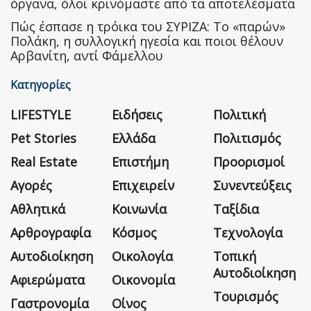
όργανα, όλοι κρινόμαστε από τα αποτελέσματα
Πώς έσπασε η τρόικα του ΣΥΡΙΖΑ: Το «παρών»
Πολάκη, η συλλογική ηγεσία και ποιοι θέλουν
Αρβανίτη, αντί Φάμελλου
Κατηγορίες
LIFESTYLE
Ειδήσεις
Πολιτική
Pet Stories
Ελλάδα
Πολιτισμός
Real Estate
Επιστήμη
Προορισμοί
Αγορές
Επιχειρείν
Συνεντεύξεις
Αθλητικά
Κοινωνία
Ταξίδια
Αρθρογραφία
Κόσμος
Τεχνολογία
Αυτοδιοίκηση
Οικολογία
Τοπική
Αυτοδιοίκηση
Αφιερώματα
Οικονομία
Τουρισμός
Γαστρονομία
Οίνος