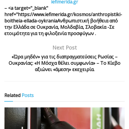
iefimerida.gr
– <a target="_blank"
href="https://www.iefimerida.gr/kosmos/anthropistiki-
boitheia-ellada-oykraniaΑνθρωπιστική βοήθεια από
την Ελλάδα σε Ουκρανία, Μολδαβία, Σλοβακία -Σε
ετοιμότητα για τη φιλοξενία προσφύγων .
Next Post
«Ώρα μηδέν» για τις διαπραγματεύσεις Ρωσίας –
Ουκρανίας: «Η Μόσχα θέλει συμφωνία» – Το Κίεβο
αξιώνει «άμεση» εκεχειρία.
Related
Posts