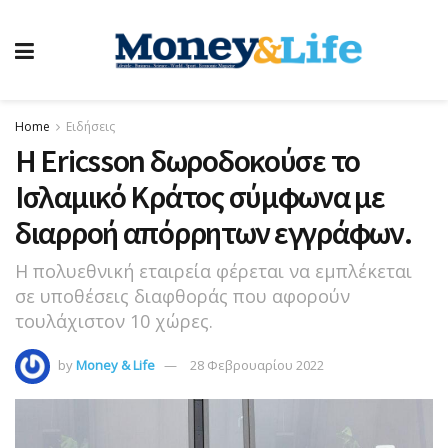
Home
Ειδήσεις
Η Ericsson δωροδοκούσε το
Ισλαμικό Κράτος σύμφωνα με
διαρροή απόρρητων εγγράφων.
Η πολυεθνική εταιρεία φέρεται να εμπλέκεται
σε υποθέσεις διαφθοράς που αφορούν
τουλάχιστον 10 χώρες.
by
Money & Life
28 Φεβρουαρίου 2022