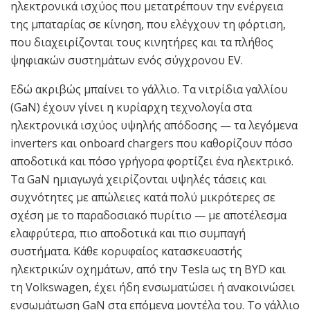
ηλεκτρονικά ισχύος που μετατρέπουν την ενέργεια
της μπαταρίας σε κίνηση, που ελέγχουν τη φόρτιση,
που διαχειρίζονται τους κινητήρες και τα πλήθος
ψηφιακών συστημάτων ενός σύγχρονου EV.
Εδώ ακριβώς μπαίνει το γάλλιο. Τα νιτρίδια γαλλίου
(GaN) έχουν γίνει η κυρίαρχη τεχνολογία στα
ηλεκτρονικά ισχύος υψηλής απόδοσης — τα λεγόμενα
inverters και onboard chargers που καθορίζουν πόσο
αποδοτικά και πόσο γρήγορα φορτίζει ένα ηλεκτρικό.
Τα GaN ημιαγωγά χειρίζονται υψηλές τάσεις και
συχνότητες με απώλειες κατά πολύ μικρότερες σε
σχέση με το παραδοσιακό πυρίτιο — με αποτέλεσμα
ελαφρύτερα, πιο αποδοτικά και πιο συμπαγή
συστήματα. Κάθε κορυφαίος κατασκευαστής
ηλεκτρικών οχημάτων, από την Tesla ως τη BYD και
τη Volkswagen, έχει ήδη ενσωματώσει ή ανακοινώσει
ενσωμάτωση GaN στα επόμενα μοντέλα του. Το γάλλιο