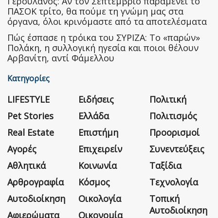
Γερουλάνος: Αν τον Σεπτέμβριο παραμένει το
ΠΑΣΟΚ τρίτο, θα πούμε τη γνώμη μας στα
όργανα, όλοι κρινόμαστε από τα αποτελέσματα
Πώς έσπασε η τρόικα του ΣΥΡΙΖΑ: Το «παρών»
Πολάκη, η συλλογική ηγεσία και ποιοι θέλουν
Αρβανίτη, αντί Φάμελλου
Κατηγορίες
LIFESTYLE
Ειδήσεις
Πολιτική
Pet Stories
Ελλάδα
Πολιτισμός
Real Estate
Επιστήμη
Προορισμοί
Αγορές
Επιχειρείν
Συνεντεύξεις
Αθλητικά
Κοινωνία
Ταξίδια
Αρθρογραφία
Κόσμος
Τεχνολογία
Αυτοδιοίκηση
Οικολογία
Τοπική
Αυτοδιοίκηση
Αφιερώματα
Οικονομία