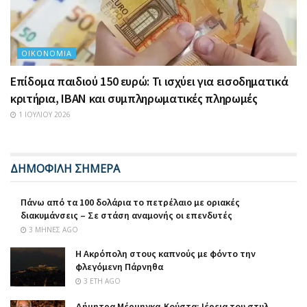
ΟΙΚΟΝΟΜΊΑ
Επίδομα παιδιού 150 ευρώ: Τι ισχύει για εισοδηματικά
κριτήρια, IBAN και συμπληρωματικές πληρωμές
1 ΙΟΥΛΊΟΥ 2026
ΔΗΜΟΦΙΛΗ ΣΗΜΕΡΑ
Πάνω από τα 100 δολάρια το πετρέλαιο με οριακές
διακυμάνσεις – Σε στάση αναμονής οι επενδυτές
3 ΜΉΝΕΣ AGO
Η Ακρόπολη στους καπνούς με φόντο την
φλεγόμενη Πάρνηθα
3 ΈΤΗ AGO
Δήμητρα Μέρμηγκα-Κούστα: Ιέρεια του στυλ