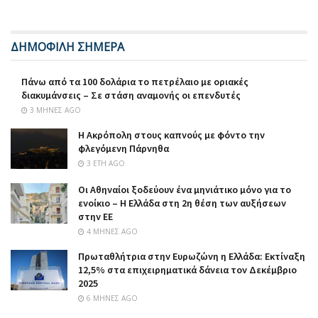
ΔΗΜΟΦΙΛΗ ΣΗΜΕΡΑ
Πάνω από τα 100 δολάρια το πετρέλαιο με οριακές
διακυμάνσεις – Σε στάση αναμονής οι επενδυτές
3 ΜΉΝΕΣ AGO
Η Ακρόπολη στους καπνούς με φόντο την
φλεγόμενη Πάρνηθα
3 ΈΤΗ AGO
Οι Αθηναίοι ξοδεύουν ένα μηνιάτικο μόνο για το
ενοίκιο – Η Ελλάδα στη 2η θέση των αυξήσεων
στην ΕΕ
4 ΜΉΝΕΣ AGO
Πρωταθλήτρια στην Ευρωζώνη η Ελλάδα: Εκτίναξη
12,5% στα επιχειρηματικά δάνεια τον Δεκέμβριο
2025
6 ΜΉΝΕΣ AGO