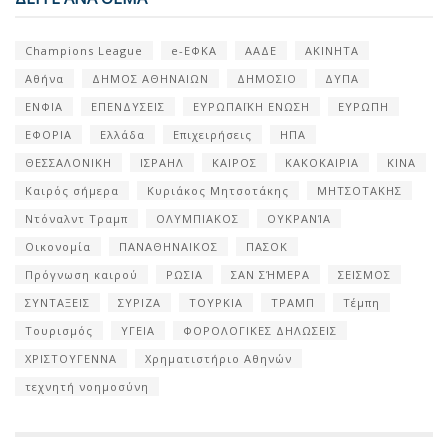
Champions League
e-ΕΦΚΑ
ΑΑΔΕ
ΑΚΙΝΗΤΑ
Αθήνα
ΔΗΜΟΣ ΑΘΗΝΑΙΩΝ
ΔΗΜΟΣΙΟ
ΔΥΠΑ
ΕΝΦΙΑ
ΕΠΕΝΔΥΣΕΙΣ
ΕΥΡΩΠΑΪΚΗ ΕΝΩΣΗ
ΕΥΡΩΠΗ
ΕΦΟΡΙΑ
Ελλάδα
Επιχειρήσεις
ΗΠΑ
ΘΕΣΣΑΛΟΝΙΚΗ
ΙΣΡΑΗΛ
ΚΑΙΡΟΣ
ΚΑΚΟΚΑΙΡΙΑ
ΚΙΝΑ
Καιρός σήμερα
Κυριάκος Μητσοτάκης
ΜΗΤΣΟΤΑΚΗΣ
Ντόναλντ Τραμπ
ΟΛΥΜΠΙΑΚΟΣ
ΟΥΚΡΑΝΊΑ
Οικονομία
ΠΑΝΑΘΗΝΑΙΚΟΣ
ΠΑΣΟΚ
Πρόγνωση καιρού
ΡΩΣΙΑ
ΣΑΝ ΣΉΜΕΡΑ
ΣΕΙΣΜΟΣ
ΣΥΝΤΑΞΕΙΣ
ΣΥΡΙΖΑ
ΤΟΥΡΚΙΑ
ΤΡΑΜΠ
Τέμπη
Τουρισμός
ΥΓΕΙΑ
ΦΟΡΟΛΟΓΙΚΕΣ ΔΗΛΩΣΕΙΣ
ΧΡΙΣΤΟΥΓΕΝΝΑ
Χρηματιστήριο Αθηνών
τεχνητή νοημοσύνη