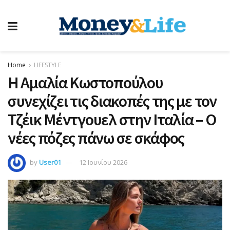
Home
LIFESTYLE
Η Αμαλία Κωστοπούλου
συνεχίζει τις διακοπές της με τον
Τζέικ Μέντγουελ στην Ιταλία – Ο
νέες πόζες πάνω σε σκάφος
by
User01
12 Ιουνίου 2026