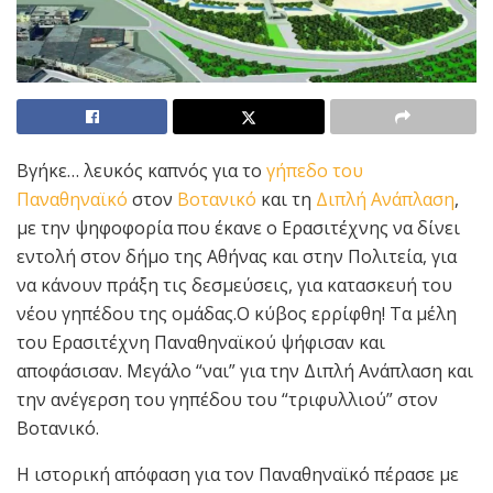
Βγήκε… λευκός καπνός για το
γήπεδο του
Παναθηναϊκό
στον
Βοτανικό
και τη
Διπλή Ανάπλαση
,
με την ψηφοφορία που έκανε ο Ερασιτέχνης να δίνει
εντολή στον δήμο της Αθήνας και στην Πολιτεία, για
να κάνουν πράξη τις δεσμεύσεις, για κατασκευή του
νέου γηπέδου της ομάδας.Ο κύβος ερρίφθη! Τα μέλη
του Ερασιτέχνη Παναθηναϊκού ψήφισαν και
αποφάσισαν. Μεγάλο “ναι” για την Διπλή Ανάπλαση και
την ανέγερση του γηπέδου του “τριφυλλιού” στον
Βοτανικό.
Η ιστορική απόφαση για τον Παναθηναϊκό πέρασε με