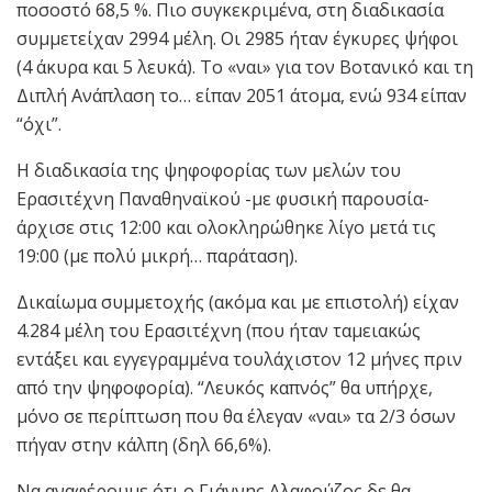
ποσοστό 68,5 %. Πιο συγκεκριμένα, στη διαδικασία
συμμετείχαν 2994 μέλη. Οι 2985 ήταν έγκυρες ψήφοι
(4 άκυρα και 5 λευκά). Το «ναι» για τον Βοτανικό και τη
Διπλή Ανάπλαση το… είπαν 2051 άτομα, ενώ 934 είπαν
“όχι”.
Η διαδικασία της ψηφοφορίας των μελών του
Ερασιτέχνη Παναθηναϊκού -με φυσική παρουσία-
άρχισε στις 12:00 και ολοκληρώθηκε λίγο μετά τις
19:00 (με πολύ μικρή… παράταση).
Δικαίωμα συμμετοχής (ακόμα και με επιστολή) είχαν
4.284 μέλη του Ερασιτέχνη (που ήταν ταμειακώς
εντάξει και εγγεγραμμένα τουλάχιστον 12 μήνες πριν
από την ψηφοφορία). “Λευκός καπνός” θα υπήρχε,
μόνο σε περίπτωση που θα έλεγαν «ναι» τα 2/3 όσων
πήγαν στην κάλπη (δηλ 66,6%).
Να αναφέρουμε ότι ο Γιάννης Αλαφούζος δε θα