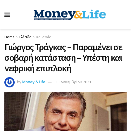
Home
Ελλάδα
Κοινωνία
Γιώργος Τράγκας – Παραμένει σε
σοβαρή κατάσταση – Υπέστη και
νεφρική επιπλοκή
by
Money & Life
13 Δεκεμβρίου 2021