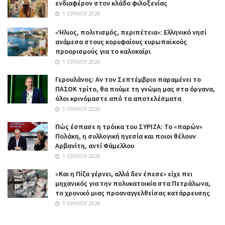
ενδιαφέρον στον κλάδο φιλοξενίας
1 ΙΟΥΛΊΟΥ 2026
«Ήλιος, πολιτισμός, περιπέτεια»: Ελληνικό νησί
ανάμεσα στους κορυφαίους ευρωπαϊκούς
προορισμούς για το καλοκαίρι
1 ΙΟΥΛΊΟΥ 2026
Γερουλάνος: Αν τον Σεπτέμβριο παραμένει το
ΠΑΣΟΚ τρίτο, θα πούμε τη γνώμη μας στα όργανα,
όλοι κρινόμαστε από τα αποτελέσματα
1 ΙΟΥΛΊΟΥ 2026
Πώς έσπασε η τρόικα του ΣΥΡΙΖΑ: Το «παρών»
Πολάκη, η συλλογική ηγεσία και ποιοι θέλουν
Αρβανίτη, αντί Φάμελλου
1 ΙΟΥΛΊΟΥ 2026
«Και η Πίζα γέρνει, αλλά δεν έπεσε» είχε πει
μηχανικός για την πολυκατοικία στα Πετράλωνα,
το χρονικό μιας προαναγγελθείσας κατάρρευσης
1 ΙΟΥΛΊΟΥ 2026