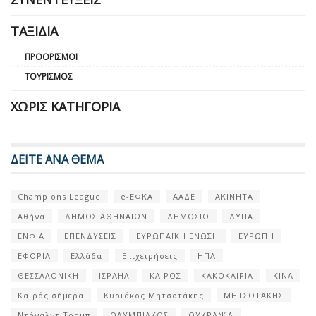
ΤΑΞΊΔΙΑ
ΠΡΟΟΡΙΣΜΟΊ
ΤΟΥΡΙΣΜΌΣ
ΧΩΡΊΣ ΚΑΤΗΓΟΡΊΑ
ΔΕΙΤΕ ΑΝΑ ΘΕΜΑ
Champions League
e-ΕΦΚΑ
ΑΑΔΕ
ΑΚΙΝΗΤΑ
Αθήνα
ΔΗΜΟΣ ΑΘΗΝΑΙΩΝ
ΔΗΜΟΣΙΟ
ΔΥΠΑ
ΕΝΦΙΑ
ΕΠΕΝΔΥΣΕΙΣ
ΕΥΡΩΠΑΪΚΗ ΕΝΩΣΗ
ΕΥΡΩΠΗ
ΕΦΟΡΙΑ
Ελλάδα
Επιχειρήσεις
ΗΠΑ
ΘΕΣΣΑΛΟΝΙΚΗ
ΙΣΡΑΗΛ
ΚΑΙΡΟΣ
ΚΑΚΟΚΑΙΡΙΑ
ΚΙΝΑ
Καιρός σήμερα
Κυριάκος Μητσοτάκης
ΜΗΤΣΟΤΑΚΗΣ
Ντόναλντ Τραμπ
ΟΛΥΜΠΙΑΚΟΣ
ΟΥΚΡΑΝΊΑ