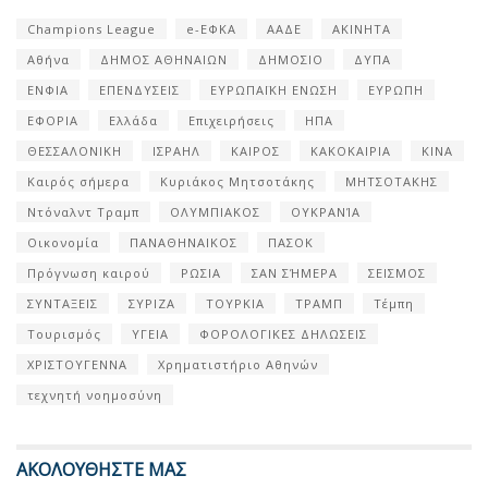
Champions League
e-ΕΦΚΑ
ΑΑΔΕ
ΑΚΙΝΗΤΑ
Αθήνα
ΔΗΜΟΣ ΑΘΗΝΑΙΩΝ
ΔΗΜΟΣΙΟ
ΔΥΠΑ
ΕΝΦΙΑ
ΕΠΕΝΔΥΣΕΙΣ
ΕΥΡΩΠΑΪΚΗ ΕΝΩΣΗ
ΕΥΡΩΠΗ
ΕΦΟΡΙΑ
Ελλάδα
Επιχειρήσεις
ΗΠΑ
ΘΕΣΣΑΛΟΝΙΚΗ
ΙΣΡΑΗΛ
ΚΑΙΡΟΣ
ΚΑΚΟΚΑΙΡΙΑ
ΚΙΝΑ
Καιρός σήμερα
Κυριάκος Μητσοτάκης
ΜΗΤΣΟΤΑΚΗΣ
Ντόναλντ Τραμπ
ΟΛΥΜΠΙΑΚΟΣ
ΟΥΚΡΑΝΊΑ
Οικονομία
ΠΑΝΑΘΗΝΑΙΚΟΣ
ΠΑΣΟΚ
Πρόγνωση καιρού
ΡΩΣΙΑ
ΣΑΝ ΣΉΜΕΡΑ
ΣΕΙΣΜΟΣ
ΣΥΝΤΑΞΕΙΣ
ΣΥΡΙΖΑ
ΤΟΥΡΚΙΑ
ΤΡΑΜΠ
Τέμπη
Τουρισμός
ΥΓΕΙΑ
ΦΟΡΟΛΟΓΙΚΕΣ ΔΗΛΩΣΕΙΣ
ΧΡΙΣΤΟΥΓΕΝΝΑ
Χρηματιστήριο Αθηνών
τεχνητή νοημοσύνη
ΑΚΟΛΟΥΘΗΣΤΕ ΜΑΣ