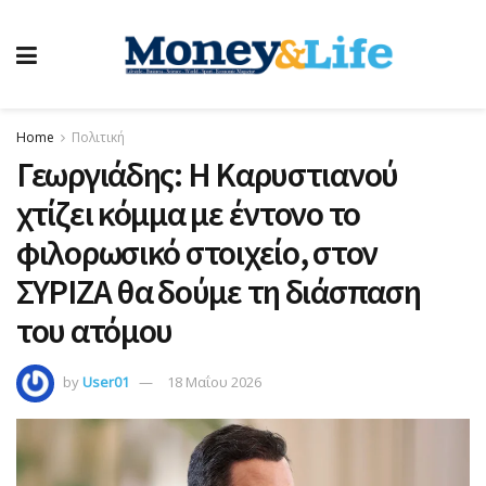
Home
Πολιτική
Γεωργιάδης: Η Καρυστιανού
χτίζει κόμμα με έντονο το
φιλορωσικό στοιχείο, στον
ΣΥΡΙΖΑ θα δούμε τη διάσπαση
του ατόμου
by
User01
18 Μαΐου 2026