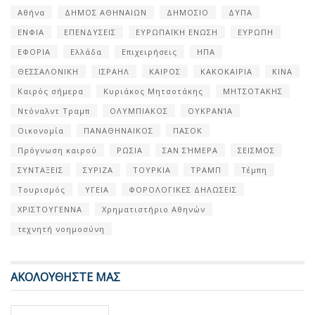
Αθήνα
ΔΗΜΟΣ ΑΘΗΝΑΙΩΝ
ΔΗΜΟΣΙΟ
ΔΥΠΑ
ΕΝΦΙΑ
ΕΠΕΝΔΥΣΕΙΣ
ΕΥΡΩΠΑΪΚΗ ΕΝΩΣΗ
ΕΥΡΩΠΗ
ΕΦΟΡΙΑ
Ελλάδα
Επιχειρήσεις
ΗΠΑ
ΘΕΣΣΑΛΟΝΙΚΗ
ΙΣΡΑΗΛ
ΚΑΙΡΟΣ
ΚΑΚΟΚΑΙΡΙΑ
ΚΙΝΑ
Καιρός σήμερα
Κυριάκος Μητσοτάκης
ΜΗΤΣΟΤΑΚΗΣ
Ντόναλντ Τραμπ
ΟΛΥΜΠΙΑΚΟΣ
ΟΥΚΡΑΝΊΑ
Οικονομία
ΠΑΝΑΘΗΝΑΙΚΟΣ
ΠΑΣΟΚ
Πρόγνωση καιρού
ΡΩΣΙΑ
ΣΑΝ ΣΉΜΕΡΑ
ΣΕΙΣΜΟΣ
ΣΥΝΤΑΞΕΙΣ
ΣΥΡΙΖΑ
ΤΟΥΡΚΙΑ
ΤΡΑΜΠ
Τέμπη
Τουρισμός
ΥΓΕΙΑ
ΦΟΡΟΛΟΓΙΚΕΣ ΔΗΛΩΣΕΙΣ
ΧΡΙΣΤΟΥΓΕΝΝΑ
Χρηματιστήριο Αθηνών
τεχνητή νοημοσύνη
ΑΚΟΛΟΥΘΗΣΤΕ ΜΑΣ