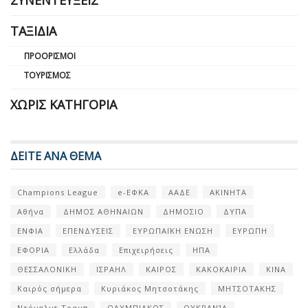
ΤΑΞΊΔΙΑ
ΠΡΟΟΡΙΣΜΟΊ
ΤΟΥΡΙΣΜΌΣ
ΧΩΡΊΣ ΚΑΤΗΓΟΡΊΑ
ΔΕΙΤΕ ΑΝΑ ΘΕΜΑ
Champions League
e-ΕΦΚΑ
ΑΑΔΕ
ΑΚΙΝΗΤΑ
Αθήνα
ΔΗΜΟΣ ΑΘΗΝΑΙΩΝ
ΔΗΜΟΣΙΟ
ΔΥΠΑ
ΕΝΦΙΑ
ΕΠΕΝΔΥΣΕΙΣ
ΕΥΡΩΠΑΪΚΗ ΕΝΩΣΗ
ΕΥΡΩΠΗ
ΕΦΟΡΙΑ
Ελλάδα
Επιχειρήσεις
ΗΠΑ
ΘΕΣΣΑΛΟΝΙΚΗ
ΙΣΡΑΗΛ
ΚΑΙΡΟΣ
ΚΑΚΟΚΑΙΡΙΑ
ΚΙΝΑ
Καιρός σήμερα
Κυριάκος Μητσοτάκης
ΜΗΤΣΟΤΑΚΗΣ
Ντόναλντ Τραμπ
ΟΛΥΜΠΙΑΚΟΣ
ΟΥΚΡΑΝΊΑ