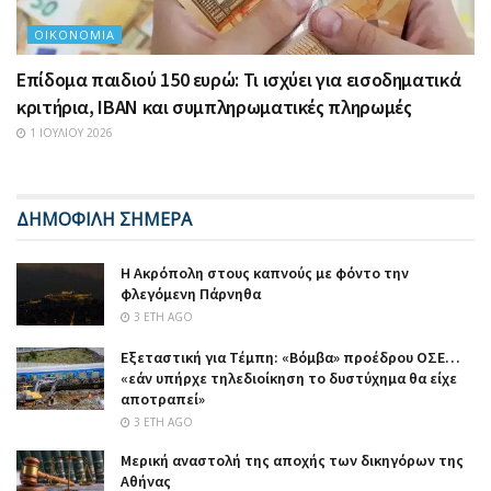
ΟΙΚΟΝΟΜΊΑ
Επίδομα παιδιού 150 ευρώ: Τι ισχύει για εισοδηματικά
κριτήρια, IBAN και συμπληρωματικές πληρωμές
1 ΙΟΥΛΊΟΥ 2026
ΔΗΜΟΦΙΛΗ ΣΗΜΕΡΑ
Η Ακρόπολη στους καπνούς με φόντο την
φλεγόμενη Πάρνηθα
3 ΈΤΗ AGO
Εξεταστική για Τέμπη: «Βόμβα» προέδρου ΟΣΕ…
«εάν υπήρχε τηλεδιοίκηση το δυστύχημα θα είχε
αποτραπεί»
3 ΈΤΗ AGO
Μερική αναστολή της αποχής των δικηγόρων της
Αθήνας