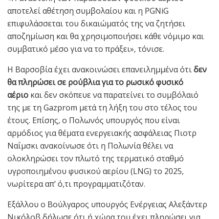
αποτελεί αθέτηση συμβολαίου και η PGNiG
επιφυλάσσεται του δικαιώματός της να ζητήσει
αποζημίωση και θα χρησιμοποιήσει κάθε νόμιμο και
συμβατικό μέσο για να το πράξει», τόνισε.
Η Βαρσοβία έχει ανακοινώσει επανειλημμένα ότι
δεν
θα πληρώσει σε ρούβλια για το ρωσικό φυσικό
αέριο
και δεν σκόπευε να παρατείνει το συμβόλαιό
της με τη Gazprom μετά τη λήξη του στο τέλος του
έτους. Επίσης, ο Πολωνός υπουργός που είναι
αρμόδιος για θέματα ενεργειακής ασφάλειας Πιοτρ
Ναΐμσκι ανακοίνωσε ότι η Πολωνία θέλει να
ολοκληρώσει τον πλωτό της τερματικό σταθμό
υγροποιημένου φυσικού αερίου (LNG) το 2025,
νωρίτερα απ’ ό,τι προγραμματιζόταν.
Εξάλλου ο Βούλγαρος υπουργός Ενέργειας Αλεξάντερ
Νικόλοβ δήλωσε ότι ή χώρα του έχει πληρώσει για