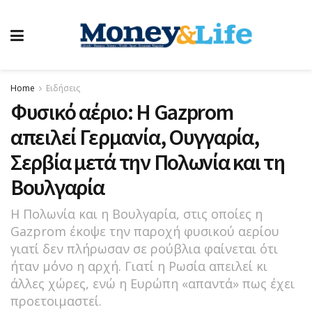
Home
Ειδήσεις
Φυσικό αέριο: Η Gazprom
απειλεί Γερμανία, Ουγγαρία,
Σερβία μετά την Πολωνία και τη
Βουλγαρία
Η Πολωνία και η Βουλγαρία, στις οποίες η
Gazprom έκοψε την παροχή φυσικού αερίου
γιατί δεν πλήρωσαν σε ρούβλια φαίνεται ότι
ήταν μόνο η αρχή. Γιατί η Ρωσία απειλεί κι
άλλες χώρες, ενώ η Ευρώπη «απαντά» πως έχει
προετοιμαστεί.