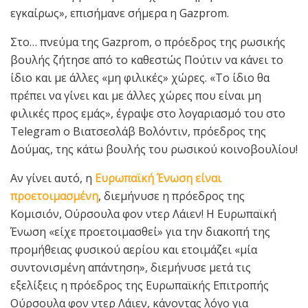
εγκαίρως», επισήμανε σήμερα η Gazprom.
Στο… πνεύμα της Gazprom, ο πρόεδρος της ρωσικής
βουλής ζήτησε από το καθεστώς Πούτιν να κάνει το
ίδιο και με άλλες «μη φιλικές» χώρες. «Το ίδιο θα
πρέπει να γίνει και με άλλες χώρες που είναι μη
φιλικές προς εμάς», έγραψε στο λογαριασμό του στο
Telegram ο Βιατσεσλάβ Βολόντιν, πρόεδρος της
Δούμας, της κάτω βουλής του ρωσικού κοινοβουλίου!
Αν γίνει αυτό, η
Ευρωπαϊκή Ένωση είναι
προετοιμασμένη
, διεμήνυσε η πρόεδρος της
Κομισιόν, Ούρσουλα φον ντερ Λάιεν! Η Ευρωπαϊκή
Ένωση «είχε προετοιμασθεί» για την διακοπή της
προμήθειας φυσικού αερίου και ετοιμάζει «μία
συντονισμένη απάντηση», διεμήνυσε μετά τις
εξελίξεις η πρόεδρος της Ευρωπαϊκής Επιτροπής
Ούρσουλα φον ντερ Λάιεν, κάνοντας λόγο για